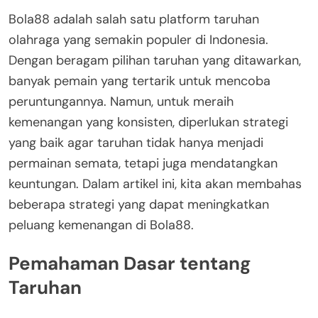
Bola88 adalah salah satu platform taruhan
olahraga yang semakin populer di Indonesia.
Dengan beragam pilihan taruhan yang ditawarkan,
banyak pemain yang tertarik untuk mencoba
peruntungannya. Namun, untuk meraih
kemenangan yang konsisten, diperlukan strategi
yang baik agar taruhan tidak hanya menjadi
permainan semata, tetapi juga mendatangkan
keuntungan. Dalam artikel ini, kita akan membahas
beberapa strategi yang dapat meningkatkan
peluang kemenangan di Bola88.
Pemahaman Dasar tentang
Taruhan