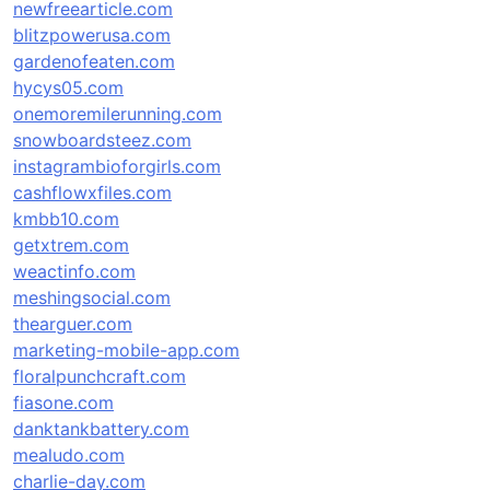
newfreearticle.com
blitzpowerusa.com
gardenofeaten.com
hycys05.com
onemoremilerunning.com
snowboardsteez.com
instagrambioforgirls.com
cashflowxfiles.com
kmbb10.com
getxtrem.com
weactinfo.com
meshingsocial.com
thearguer.com
marketing-mobile-app.com
floralpunchcraft.com
fiasone.com
danktankbattery.com
mealudo.com
charlie-day.com