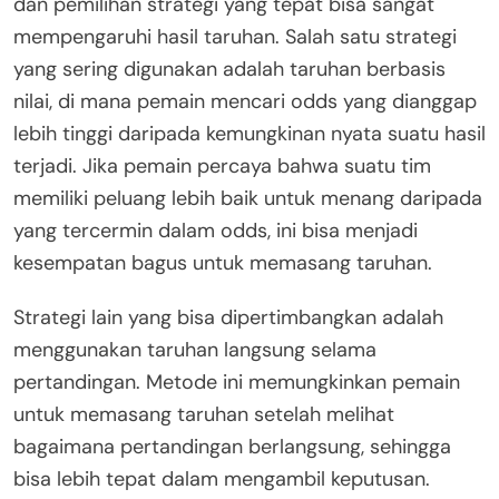
dan pemilihan strategi yang tepat bisa sangat
mempengaruhi hasil taruhan. Salah satu strategi
yang sering digunakan adalah taruhan berbasis
nilai, di mana pemain mencari odds yang dianggap
lebih tinggi daripada kemungkinan nyata suatu hasil
terjadi. Jika pemain percaya bahwa suatu tim
memiliki peluang lebih baik untuk menang daripada
yang tercermin dalam odds, ini bisa menjadi
kesempatan bagus untuk memasang taruhan.
Strategi lain yang bisa dipertimbangkan adalah
menggunakan taruhan langsung selama
pertandingan. Metode ini memungkinkan pemain
untuk memasang taruhan setelah melihat
bagaimana pertandingan berlangsung, sehingga
bisa lebih tepat dalam mengambil keputusan.