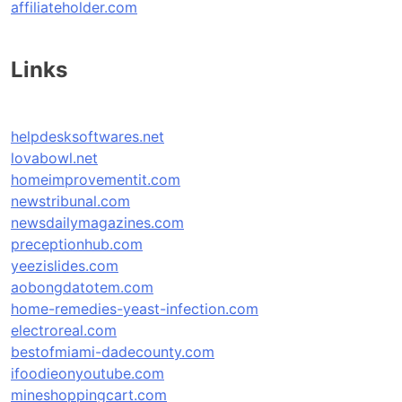
affiliateholder.com
Links
helpdesksoftwares.net
lovabowl.net
homeimprovementit.com
newstribunal.com
newsdailymagazines.com
preceptionhub.com
yeezislides.com
aobongdatotem.com
home-remedies-yeast-infection.com
electroreal.com
bestofmiami-dadecounty.com
ifoodieonyoutube.com
mineshoppingcart.com