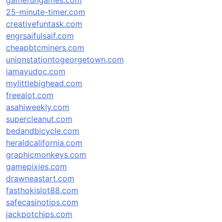
25-minute-timer.com
creativefuntask.com
engrsaifulsaif.com
cheapbtcminers.com
unionstationtogeorgetown.com
iamayudoc.com
mylittlebighead.com
freealot.com
asahiweekly.com
supercleanut.com
bedandbicycle.com
heraldcalifornia.com
graphicmonkeys.com
gamepixies.com
drawneastart.com
fasthokislot88.com
safecasinotips.com
jackpotchips.com