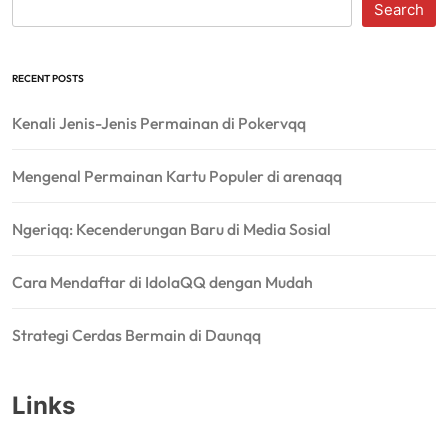
Search
RECENT POSTS
Kenali Jenis-Jenis Permainan di Pokervqq
Mengenal Permainan Kartu Populer di arenaqq
Ngeriqq: Kecenderungan Baru di Media Sosial
Cara Mendaftar di IdolaQQ dengan Mudah
Strategi Cerdas Bermain di Daunqq
Links