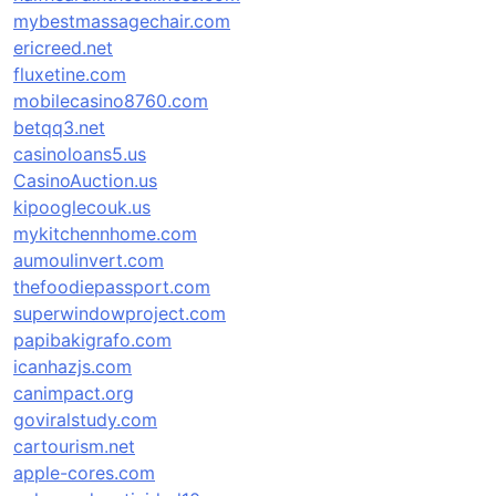
mybestmassagechair.com
ericreed.net
fluxetine.com
mobilecasino8760.com
betqq3.net
casinoloans5.us
CasinoAuction.us
kipooglecouk.us
mykitchennhome.com
aumoulinvert.com
thefoodiepassport.com
superwindowproject.com
papibakigrafo.com
icanhazjs.com
canimpact.org
goviralstudy.com
cartourism.net
apple-cores.com