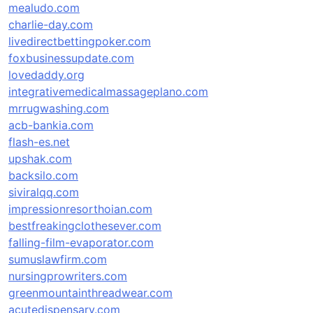
mealudo.com
charlie-day.com
livedirectbettingpoker.com
foxbusinessupdate.com
lovedaddy.org
integrativemedicalmassageplano.com
mrrugwashing.com
acb-bankia.com
flash-es.net
upshak.com
backsilo.com
siviralqq.com
impressionresorthoian.com
bestfreakingclothesever.com
falling-film-evaporator.com
sumuslawfirm.com
nursingprowriters.com
greenmountainthreadwear.com
acutedispensary.com