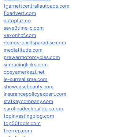
tgarnettcentrallautoads.com
fixadvert.com
autopluz.co
save3time-c.com
vexonhcf.com
demos-pixelsparadise.com
mediatitude.com
prewarmotorcycles.com
simracinglinks.com
dosyamerkezi.net
le-surrealisme.com
showcasebeauty.com
insurancepolicyexpert.com
statkeycompany.com
carolinadeckbuilders.com
topinvestingblog.com
top50tools.com
the-rep.com