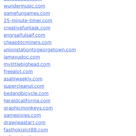
wundermusic.com
gamefungames.com
25-minute-timer.com
creativefuntask.com
engrsaifulsaif.com
cheapbtcminers.com
unionstationtogeorgetown.com
iamayudoc.com
mylittlebighead.com
freealot.com
asahiweekly.com
supercleanut.com
bedandbicycle.com
heraldcalifornia.com
graphicmonkeys.com
gamepixies.com
drawneastart.com
fasthokislot88.com