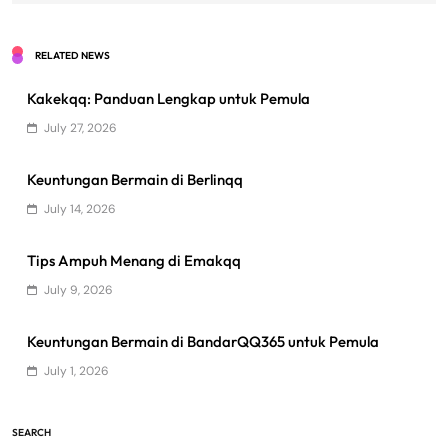
RELATED NEWS
Kakekqq: Panduan Lengkap untuk Pemula
July 27, 2026
Keuntungan Bermain di Berlinqq
July 14, 2026
Tips Ampuh Menang di Emakqq
July 9, 2026
Keuntungan Bermain di BandarQQ365 untuk Pemula
July 1, 2026
SEARCH