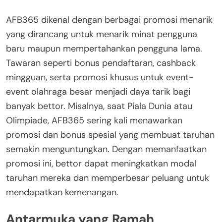
AFB365 dikenal dengan berbagai promosi menarik
yang dirancang untuk menarik minat pengguna
baru maupun mempertahankan pengguna lama.
Tawaran seperti bonus pendaftaran, cashback
mingguan, serta promosi khusus untuk event-
event olahraga besar menjadi daya tarik bagi
banyak bettor. Misalnya, saat Piala Dunia atau
Olimpiade, AFB365 sering kali menawarkan
promosi dan bonus spesial yang membuat taruhan
semakin menguntungkan. Dengan memanfaatkan
promosi ini, bettor dapat meningkatkan modal
taruhan mereka dan memperbesar peluang untuk
mendapatkan kemenangan.
Antarmuka yang Ramah