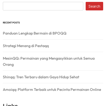
Search
RECENT POSTS
Panduan Lengkap Bermain di BPOQQ
Strategi Menang di Pestaqq
MesinQQ: Permainan yang Mengasyikkan untuk Semua
Orang
Shinqq: Tren Terbaru dalam Gaya Hidup Sehat
Amoiqq: Platform Terbaik untuk Pecinta Permainan Online