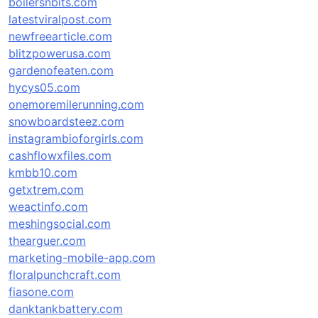
boilersnbits.com
latestviralpost.com
newfreearticle.com
blitzpowerusa.com
gardenofeaten.com
hycys05.com
onemoremilerunning.com
snowboardsteez.com
instagrambioforgirls.com
cashflowxfiles.com
kmbb10.com
getxtrem.com
weactinfo.com
meshingsocial.com
thearguer.com
marketing-mobile-app.com
floralpunchcraft.com
fiasone.com
danktankbattery.com