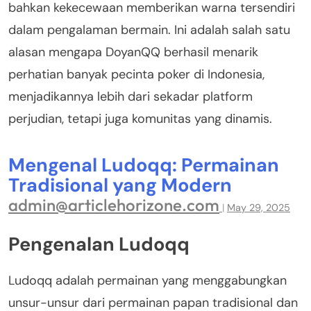
bahkan kekecewaan memberikan warna tersendiri
dalam pengalaman bermain. Ini adalah salah satu
alasan mengapa DoyanQQ berhasil menarik
perhatian banyak pecinta poker di Indonesia,
menjadikannya lebih dari sekadar platform
perjudian, tetapi juga komunitas yang dinamis.
Mengenal Ludoqq: Permainan
Tradisional yang Modern
admin@articlehorizone.com
|
May 29, 2025
Pengenalan Ludoqq
Ludoqq adalah permainan yang menggabungkan
unsur-unsur dari permainan papan tradisional dan