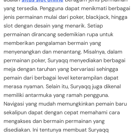
yang tersedia. Pengguna dapat menikmati berbagai
jenis permainan mulai dari poker, blackjack, hingga
slot dengan desain yang menarik. Setiap
permainan dirancang sedemikian rupa untuk
memberikan pengalaman bermain yang
menyenangkan dan menantang. Misalnya, dalam
permainan poker, Suryaqq menyediakan berbagai
meja dengan taruhan yang bervariasi sehingga
pemain dari berbagai level keterampilan dapat
merasa nyaman. Selain itu, Suryaqq juga dikenal
memiliki antarmuka yang ramah pengguna.
Navigasi yang mudah memungkinkan pemain baru
sekalipun dapat dengan cepat memahami cara
mengakses dan bermain permainan yang
disediakan. Ini tentunya membuat Suryaqq