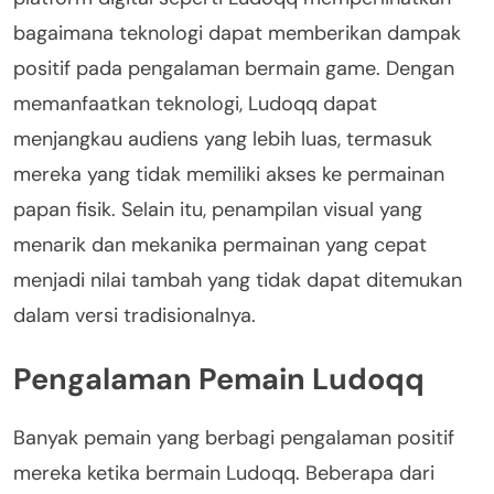
bagaimana teknologi dapat memberikan dampak
positif pada pengalaman bermain game. Dengan
memanfaatkan teknologi, Ludoqq dapat
menjangkau audiens yang lebih luas, termasuk
mereka yang tidak memiliki akses ke permainan
papan fisik. Selain itu, penampilan visual yang
menarik dan mekanika permainan yang cepat
menjadi nilai tambah yang tidak dapat ditemukan
dalam versi tradisionalnya.
Pengalaman Pemain Ludoqq
Banyak pemain yang berbagi pengalaman positif
mereka ketika bermain Ludoqq. Beberapa dari