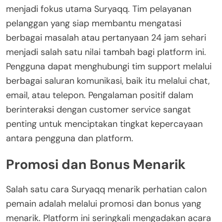
menjadi fokus utama Suryaqq. Tim pelayanan
pelanggan yang siap membantu mengatasi
berbagai masalah atau pertanyaan 24 jam sehari
menjadi salah satu nilai tambah bagi platform ini.
Pengguna dapat menghubungi tim support melalui
berbagai saluran komunikasi, baik itu melalui chat,
email, atau telepon. Pengalaman positif dalam
berinteraksi dengan customer service sangat
penting untuk menciptakan tingkat kepercayaan
antara pengguna dan platform.
Promosi dan Bonus Menarik
Salah satu cara Suryaqq menarik perhatian calon
pemain adalah melalui promosi dan bonus yang
menarik. Platform ini seringkali mengadakan acara