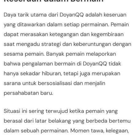
Daya tarik utama dari DoyanQQ adalah keseruan
yang ditawarkan dalam setiap permainan. Pemain
dapat merasakan ketegangan dan kegembiraan
saat mengadu strategi dan keberuntungan dengan
sesama pemain. Banyak pemain melaporkan
bahwa pengalaman bermain di DoyanQQ tidak
hanya sekadar hiburan, tetapi juga merupakan
sarana untuk bersosialisasi dan menjalin
persahabatan baru.
Situasi ini sering terwujud ketika pemain yang
berasal dari latar belakang yang berbeda bertemu
dalam sebuah permainan. Momen tawa, kelegaan,