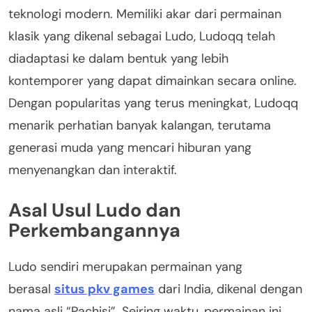
teknologi modern. Memiliki akar dari permainan
klasik yang dikenal sebagai Ludo, Ludoqq telah
diadaptasi ke dalam bentuk yang lebih
kontemporer yang dapat dimainkan secara online.
Dengan popularitas yang terus meningkat, Ludoqq
menarik perhatian banyak kalangan, terutama
generasi muda yang mencari hiburan yang
menyenangkan dan interaktif.
Asal Usul Ludo dan
Perkembangannya
Ludo sendiri merupakan permainan yang
berasal
situs pkv games
dari India, dikenal dengan
nama asli “Pachisi”. Seiring waktu, permainan ini