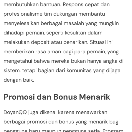
membutuhkan bantuan. Respons cepat dan
profesionalisme tim dukungan membantu
menyelesaikan berbagai masalah yang mungkin
dihadapi pemain, seperti kesulitan dalam
melakukan deposit atau penarikan. Situasi ini
memberikan rasa aman bagi para pemain, yang
mengetahui bahwa mereka bukan hanya angka di
sistem, tetapi bagian dari komunitas yang dijaga
dengan baik.
Promosi dan Bonus Menarik
DoyanQQ juga dikenal karena menawarkan
berbagai promosi dan bonus yang menarik bagi
pengguna baru maupun pengguna setia. Program