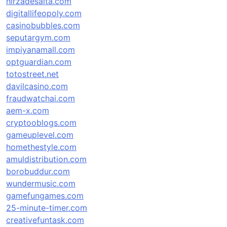
hirzadesalta.com
digitallifeopoly.com
casinobubbles.com
seputargym.com
impiyanamall.com
optguardian.com
totostreet.net
davilcasino.com
fraudwatchai.com
aem-x.com
cryptooblogs.com
gameuplevel.com
homethestyle.com
amuldistribution.com
borobuddur.com
wundermusic.com
gamefungames.com
25-minute-timer.com
creativefuntask.com