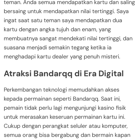
teman. Anda semua mendapatkan kartu dan saling
bersaing untuk mendapatkan nilai tertinggi. Saya
ingat saat satu teman saya mendapatkan dua
kartu dengan angka tujuh dan enam, yang
membuatnya sangat mendekati nilai tertinggi, dan
suasana menjadi semakin tegang ketika ia
menghadapi kartu dealer yang penuh misteri.
Atraksi Bandarqq di Era Digital
Perkembangan teknologi memudahkan akses
kepada permainan seperti Bandarqq. Saat ini,
pemain tidak perlu lagi mengunjungi kasino fisik
untuk merasakan keseruan permainan kartu ini.
Cukup dengan perangkat seluler atau komputer,
semua orang bisa bergabung dan bermain kapan