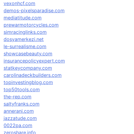
vexonhcf.com
demos-pixelsparadise.com
mediatitude.com
prewarmotorcycles.com
simracinglinks.com
dosyamerkezi.net
le-surrealisme.com
showcasebeauty.com
insurancepolicyexpert.com
statkeycompany.com
carolinadeckbuilders.com
topinvestingblog.com
top50tools.com
the-rep.com
saltyfranks.com
annerani.com
jazzatude.com
0022pa.com
zeroshare.info