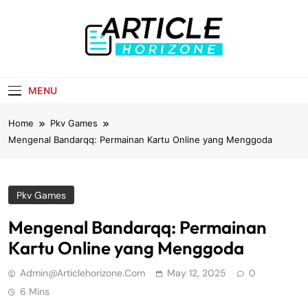
Skip
to
content
Kumpulan Situs
Temukan Kumpulan Situs Slot Online Terpercaya
Dengan Slot Demo Dan Kemudahan Deposit Pulsa
Slot Online
MENU
Untuk Pengalaman Bermain Yang Lebih Baik.
Terpercaya
Home
Pkv Games
Mengenal Bandarqq: Permainan Kartu Online yang Menggoda
dengan Fitur
Demo dan Pulsa
Pkv Games
Mengenal Bandarqq: Permainan
Kartu Online yang Menggoda
Admin@articlehorizone.com
May 12, 2025
0
6 Mins