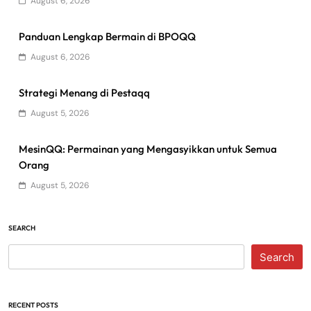
August 6, 2026
Panduan Lengkap Bermain di BPOQQ
August 6, 2026
Strategi Menang di Pestaqq
August 5, 2026
MesinQQ: Permainan yang Mengasyikkan untuk Semua
Orang
August 5, 2026
SEARCH
Search
RECENT POSTS