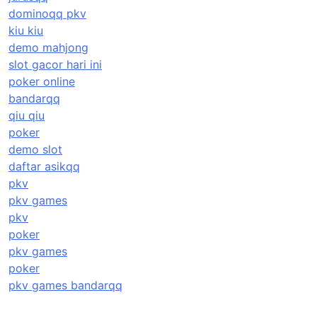
dominoqq pkv
kiu kiu
demo mahjong
slot gacor hari ini
poker online
bandarqq
qiu qiu
poker
demo slot
daftar asikqq
pkv
pkv games
pkv
poker
pkv games
poker
pkv games bandarqq