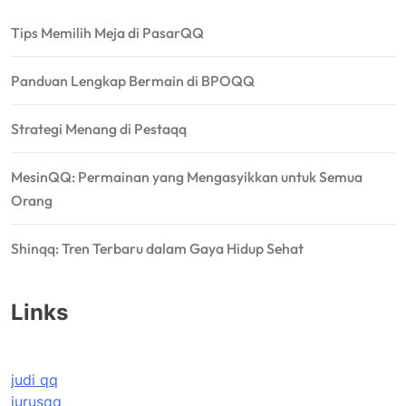
Tips Memilih Meja di PasarQQ
Panduan Lengkap Bermain di BPOQQ
Strategi Menang di Pestaqq
MesinQQ: Permainan yang Mengasyikkan untuk Semua
Orang
Shinqq: Tren Terbaru dalam Gaya Hidup Sehat
Links
judi qq
jurusqq