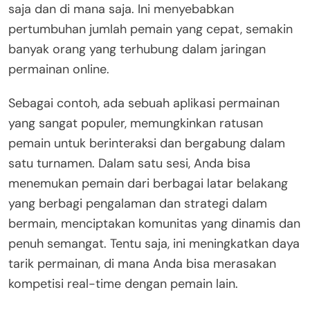
saja dan di mana saja. Ini menyebabkan
pertumbuhan jumlah pemain yang cepat, semakin
banyak orang yang terhubung dalam jaringan
permainan online.
Sebagai contoh, ada sebuah aplikasi permainan
yang sangat populer, memungkinkan ratusan
pemain untuk berinteraksi dan bergabung dalam
satu turnamen. Dalam satu sesi, Anda bisa
menemukan pemain dari berbagai latar belakang
yang berbagi pengalaman dan strategi dalam
bermain, menciptakan komunitas yang dinamis dan
penuh semangat. Tentu saja, ini meningkatkan daya
tarik permainan, di mana Anda bisa merasakan
kompetisi real-time dengan pemain lain.