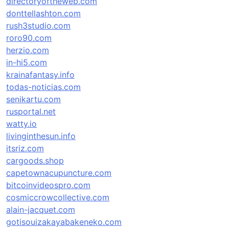
directoryoftheweb.com
donttellashton.com
rush3studio.com
roro90.com
herzio.com
in-hi5.com
krainafantasy.info
todas-noticias.com
senikartu.com
rusportal.net
watty.io
livinginthesun.info
itsriz.com
cargoods.shop
capetownacupuncture.com
bitcoinvideospro.com
cosmiccrowcollective.com
alain-jacquet.com
gotisouizakayabakeneko.com