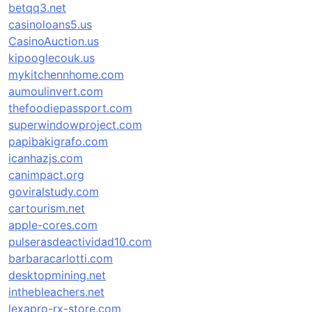
betqq3.net
casinoloans5.us
CasinoAuction.us
kipooglecouk.us
mykitchennhome.com
aumoulinvert.com
thefoodiepassport.com
superwindowproject.com
papibakigrafo.com
icanhazjs.com
canimpact.org
goviralstudy.com
cartourism.net
apple-cores.com
pulserasdeactividad10.com
barbaracarlotti.com
desktopmining.net
inthebleachers.net
lexapro-rx-store.com