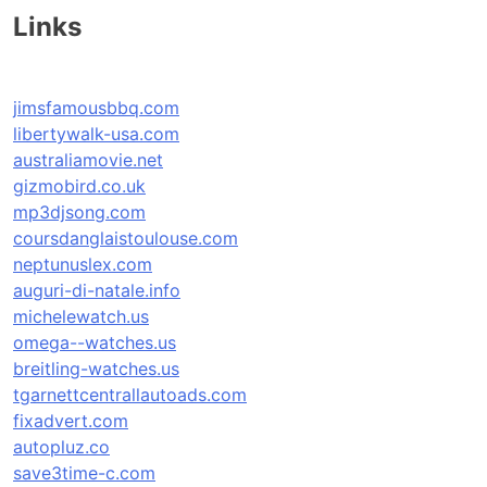
Links
jimsfamousbbq.com
libertywalk-usa.com
australiamovie.net
gizmobird.co.uk
mp3djsong.com
coursdanglaistoulouse.com
neptunuslex.com
auguri-di-natale.info
michelewatch.us
omega--watches.us
breitling-watches.us
tgarnettcentrallautoads.com
fixadvert.com
autopluz.co
save3time-c.com