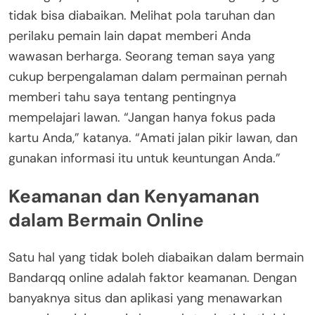
tidak bisa diabaikan. Melihat pola taruhan dan
perilaku pemain lain dapat memberi Anda
wawasan berharga. Seorang teman saya yang
cukup berpengalaman dalam permainan pernah
memberi tahu saya tentang pentingnya
mempelajari lawan. “Jangan hanya fokus pada
kartu Anda,” katanya. “Amati jalan pikir lawan, dan
gunakan informasi itu untuk keuntungan Anda.”
Keamanan dan Kenyamanan
dalam Bermain Online
Satu hal yang tidak boleh diabaikan dalam bermain
Bandarqq online adalah faktor keamanan. Dengan
banyaknya situs dan aplikasi yang menawarkan