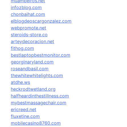
muambeiros.net
infozblog.com
chonbaihat.com
elblogdeoscargonzalez.com
webpromote.net
steroids-store.co
arteydecoracion.net
fithog.com
bestlaptopbestmonitor.com
georginaryland.com
roseandbasil.com
thewhitewhitelights.com
atdhe.ws
heckrodtwetland.org
halfheardinthestillness.com
mybestmassagechair.com
ericreed.net
fluxetine.com
mobilecasino8760.com