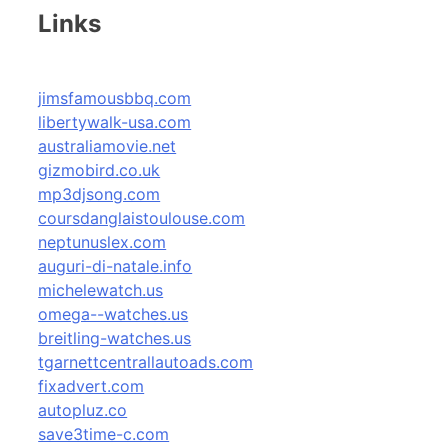
Links
jimsfamousbbq.com
libertywalk-usa.com
australiamovie.net
gizmobird.co.uk
mp3djsong.com
coursdanglaistoulouse.com
neptunuslex.com
auguri-di-natale.info
michelewatch.us
omega--watches.us
breitling-watches.us
tgarnettcentrallautoads.com
fixadvert.com
autopluz.co
save3time-c.com