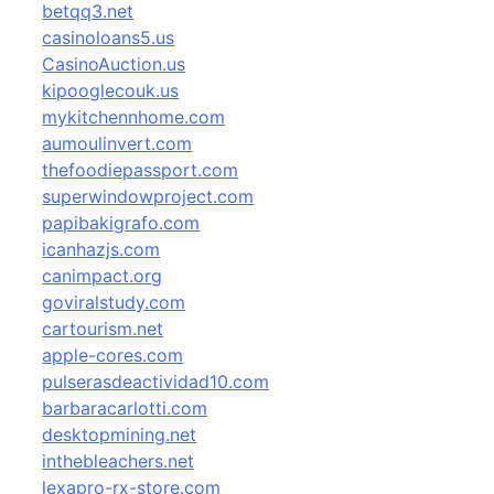
betqq3.net
casinoloans5.us
CasinoAuction.us
kipooglecouk.us
mykitchennhome.com
aumoulinvert.com
thefoodiepassport.com
superwindowproject.com
papibakigrafo.com
icanhazjs.com
canimpact.org
goviralstudy.com
cartourism.net
apple-cores.com
pulserasdeactividad10.com
barbaracarlotti.com
desktopmining.net
inthebleachers.net
lexapro-rx-store.com