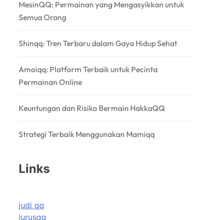
MesinQQ: Permainan yang Mengasyikkan untuk
Semua Orang
Shinqq: Tren Terbaru dalam Gaya Hidup Sehat
Amoiqq: Platform Terbaik untuk Pecinta
Permainan Online
Keuntungan dan Risiko Bermain HakkaQQ
Strategi Terbaik Menggunakan Mamiqq
Links
judi qq
jurusqq