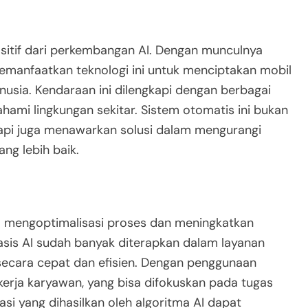
sitif dari perkembangan AI. Dengan munculnya
emanfaatkan teknologi ini untuk menciptakan mobil
nusia. Kendaraan ini dilengkapi dengan berbagai
mi lingkungan sekitar. Sistem otomatis ini bukan
api juga menawarkan solusi dalam mengurangi
ng lebih baik.
m mengoptimalisasi proses dan meningkatkan
sis AI sudah banyak diterapkan dalam layanan
cara cepat dan efisien. Dengan penggunaan
erja karyawan, yang bisa difokuskan pada tugas
asi yang dihasilkan oleh algoritma AI dapat