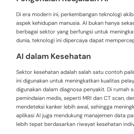
Di era modern ini, perkembangan teknologi aki
aspek kehidupan manusia. AI bukan hanya sekada
berbagai sektor yang berfungsi untuk meningkat
dunia, teknologi ini dipercaya dapat memperce
AI dalam Kesehatan
Sektor kesehatan adalah salah satu contoh pal
ini digunakan untuk meningkatkan kualitas pela
digunakan dalam diagnosa penyakit. Di rumah sa
pemindaian medis, seperti MRI dan CT scan, den
mendeteksi kanker lebih awal, sehingga mening
aplikasi AI juga mendukung manajemen data p
lebih tepat berdasarkan riwayat kesehatan indiv