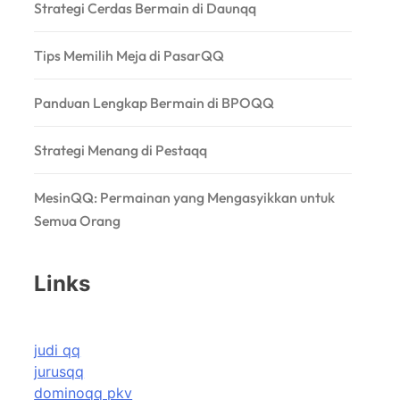
Strategi Cerdas Bermain di Daunqq
Tips Memilih Meja di PasarQQ
Panduan Lengkap Bermain di BPOQQ
Strategi Menang di Pestaqq
MesinQQ: Permainan yang Mengasyikkan untuk
Semua Orang
Links
judi qq
jurusqq
dominoqq pkv