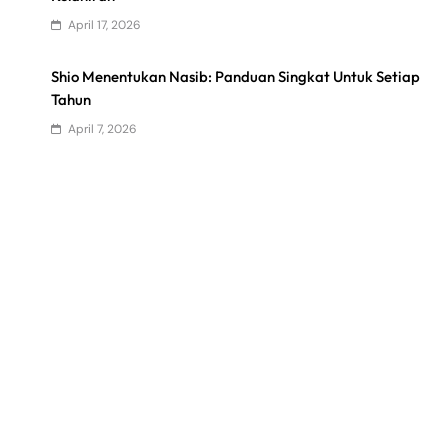
April 17, 2026
Shio Menentukan Nasib: Panduan Singkat Untuk Setiap
Tahun
April 7, 2026