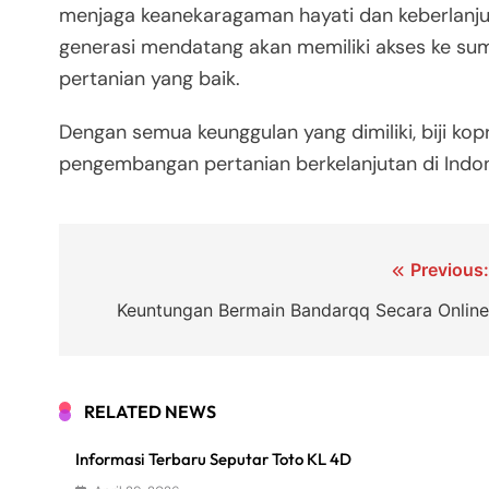
menjaga keanekaragaman hayati dan keberlanju
generasi mendatang akan memiliki akses ke s
pertanian yang baik.
Dengan semua keunggulan yang dimiliki, biji ko
pengembangan pertanian berkelanjutan di Indon
Post
Previous
navigation
Keuntungan Bermain Bandarqq Secara Onlin
RELATED NEWS
Informasi Terbaru Seputar Toto KL 4D