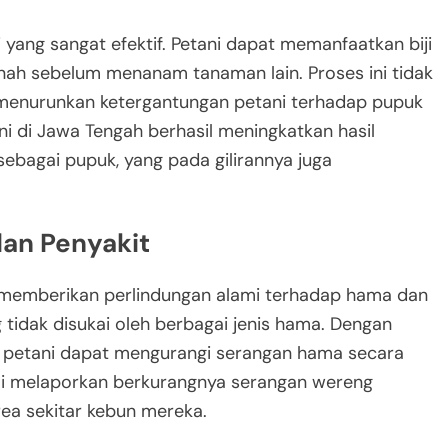
 yang sangat efektif. Petani dapat memanfaatkan biji
ah sebelum menanam tanaman lain. Proses ini tidak
a menurunkan ketergantungan petani terhadap pupuk
i di Jawa Tengah berhasil meningkatkan hasil
ebagai pupuk, yang pada gilirannya juga
an Penyakit
juga memberikan perlindungan alami terhadap hama dan
g tidak disukai oleh berbagai jenis hama. Dengan
, petani dapat mengurangi serangan hama secara
Bali melaporkan berkurangnya serangan wereng
rea sekitar kebun mereka.