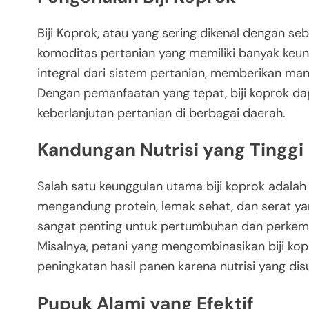
Biji Koprok, atau yang sering dikenal dengan seb
komoditas pertanian yang memiliki banyak keunggu
integral dari sistem pertanian, memberikan man
Dengan pemanfaatan yang tepat, biji koprok da
keberlanjutan pertanian di berbagai daerah.
Kandungan Nutrisi yang Tinggi
Salah satu keunggulan utama biji koprok adalah k
mengandung protein, lemak sehat, dan serat yan
sangat penting untuk pertumbuhan dan perkemb
Misalnya, petani yang mengombinasikan biji ko
peningkatan hasil panen karena nutrisi yang disu
Pupuk Alami yang Efektif