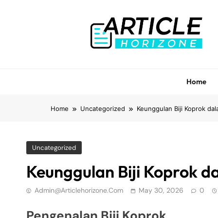
Skip
to
content
Kumpulan Situs Slot 
Temukan Kumpulan Situs Slot Online Terpercaya Dengan Slot
Home
Home
Uncategorized
Keunggulan Biji Koprok dal
Uncategorized
Keunggulan Biji Koprok d
Admin@articlehorizone.com
May 30, 2026
0
Pengenalan Biji Koprok