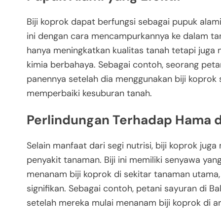
Biji koprok dapat berfungsi sebagai pupuk alami
ini dengan cara mencampurkannya ke dalam tan
hanya meningkatkan kualitas tanah tetapi jug
kimia berbahaya. Sebagai contoh, seorang petan
panennya setelah dia menggunakan biji koprok s
memperbaiki kesuburan tanah.
Perlindungan Terhadap Hama d
Selain manfaat dari segi nutrisi, biji koprok 
penyakit tanaman. Biji ini memiliki senyawa yan
menanam biji koprok di sekitar tanaman utama
signifikan. Sebagai contoh, petani sayuran di 
setelah mereka mulai menanam biji koprok di a