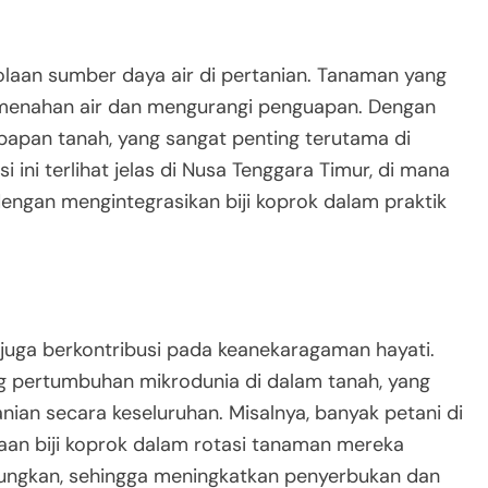
olaan sumber daya air di pertanian. Tanaman yang
k menahan air dan mengurangi penguapan. Dengan
bapan tanah, yang sangat penting terutama di
 ini terlihat jelas di Nusa Tenggara Timur, di mana
engan mengintegrasikan biji koprok dalam praktik
 juga berkontribusi pada keanekaragaman hayati.
g pertumbuhan mikrodunia di dalam tanah, yang
ian secara keseluruhan. Misalnya, banyak petani di
n biji koprok dalam rotasi tanaman mereka
ungkan, sehingga meningkatkan penyerbukan dan