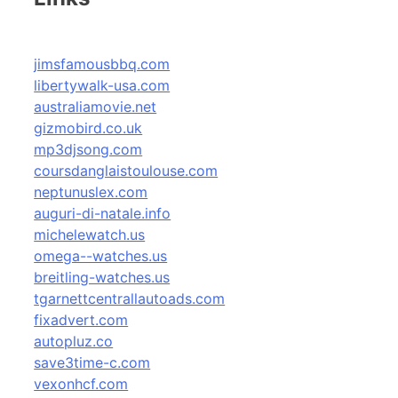
jimsfamousbbq.com
libertywalk-usa.com
australiamovie.net
gizmobird.co.uk
mp3djsong.com
coursdanglaistoulouse.com
neptunuslex.com
auguri-di-natale.info
michelewatch.us
omega--watches.us
breitling-watches.us
tgarnettcentrallautoads.com
fixadvert.com
autopluz.co
save3time-c.com
vexonhcf.com