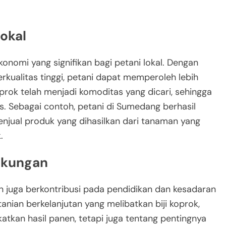
okal
konomi yang signifikan bagi petani lokal. Dengan
rkualitas tinggi, petani dapat memperoleh lebih
prok telah menjadi komoditas yang dicari, sehingga
s. Sebagai contoh, petani di Sumedang berhasil
enjual produk yang dihasilkan dari tanaman yang
.
gkungan
an juga berkontribusi pada pendidikan dan kesadaran
tanian berkelanjutan yang melibatkan biji koprok,
atkan hasil panen, tetapi juga tentang pentingnya