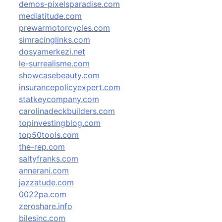
demos-pixelsparadise.com
mediatitude.com
prewarmotorcycles.com
simracinglinks.com
dosyamerkezi.net
le-surrealisme.com
showcasebeauty.com
insurancepolicyexpert.com
statkeycompany.com
carolinadeckbuilders.com
topinvestingblog.com
top50tools.com
the-rep.com
saltyfranks.com
annerani.com
jazzatude.com
0022pa.com
zeroshare.info
bilesinc.com