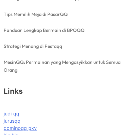
Tips Memilih Meja di PasarQQ
Panduan Lengkap Bermain di BPOQQ
Strategi Menang di Pestaqq
MesinQQ: Permainan yang Mengasyikkan untuk Semua
Orang
Links
judi qq
jurusqq
dominoqq pkv