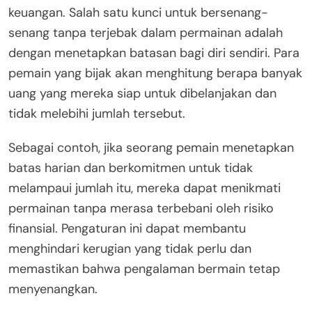
keuangan. Salah satu kunci untuk bersenang-
senang tanpa terjebak dalam permainan adalah
dengan menetapkan batasan bagi diri sendiri. Para
pemain yang bijak akan menghitung berapa banyak
uang yang mereka siap untuk dibelanjakan dan
tidak melebihi jumlah tersebut.
Sebagai contoh, jika seorang pemain menetapkan
batas harian dan berkomitmen untuk tidak
melampaui jumlah itu, mereka dapat menikmati
permainan tanpa merasa terbebani oleh risiko
finansial. Pengaturan ini dapat membantu
menghindari kerugian yang tidak perlu dan
memastikan bahwa pengalaman bermain tetap
menyenangkan.