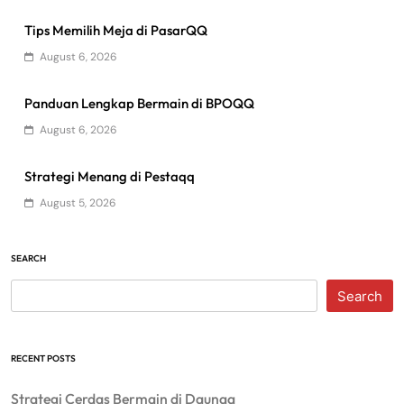
Tips Memilih Meja di PasarQQ
August 6, 2026
Panduan Lengkap Bermain di BPOQQ
August 6, 2026
Strategi Menang di Pestaqq
August 5, 2026
SEARCH
Search
RECENT POSTS
Strategi Cerdas Bermain di Daunqq