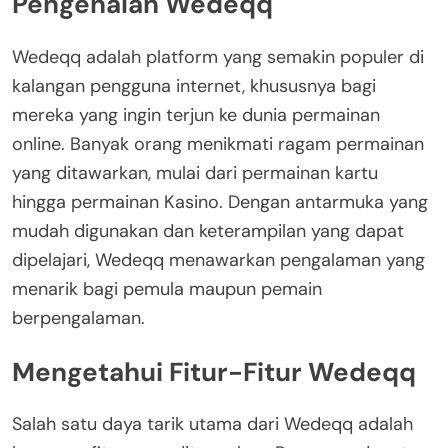
Pengenalan Wedeqq
Wedeqq adalah platform yang semakin populer di
kalangan pengguna internet, khususnya bagi
mereka yang ingin terjun ke dunia permainan
online. Banyak orang menikmati ragam permainan
yang ditawarkan, mulai dari permainan kartu
hingga permainan Kasino. Dengan antarmuka yang
mudah digunakan dan keterampilan yang dapat
dipelajari, Wedeqq menawarkan pengalaman yang
menarik bagi pemula maupun pemain
berpengalaman.
Mengetahui Fitur-Fitur Wedeqq
Salah satu daya tarik utama dari Wedeqq adalah