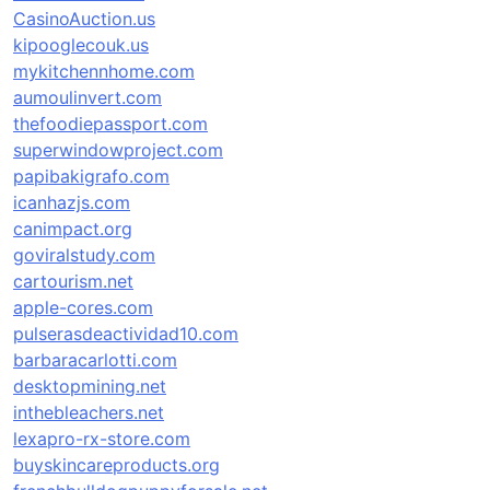
CasinoAuction.us
kipooglecouk.us
mykitchennhome.com
aumoulinvert.com
thefoodiepassport.com
superwindowproject.com
papibakigrafo.com
icanhazjs.com
canimpact.org
goviralstudy.com
cartourism.net
apple-cores.com
pulserasdeactividad10.com
barbaracarlotti.com
desktopmining.net
inthebleachers.net
lexapro-rx-store.com
buyskincareproducts.org