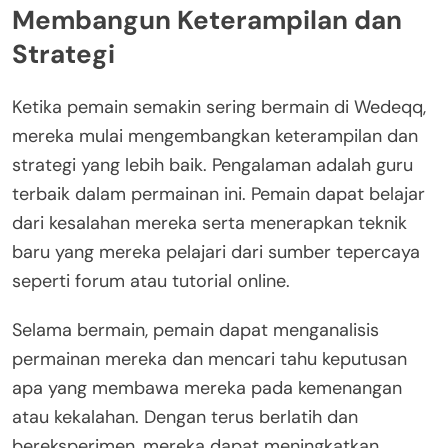
Membangun Keterampilan dan
Strategi
Ketika pemain semakin sering bermain di Wedeqq,
mereka mulai mengembangkan keterampilan dan
strategi yang lebih baik. Pengalaman adalah guru
terbaik dalam permainan ini. Pemain dapat belajar
dari kesalahan mereka serta menerapkan teknik
baru yang mereka pelajari dari sumber tepercaya
seperti forum atau tutorial online.
Selama bermain, pemain dapat menganalisis
permainan mereka dan mencari tahu keputusan
apa yang membawa mereka pada kemenangan
atau kekalahan. Dengan terus berlatih dan
bereksperimen, mereka dapat meningkatkan