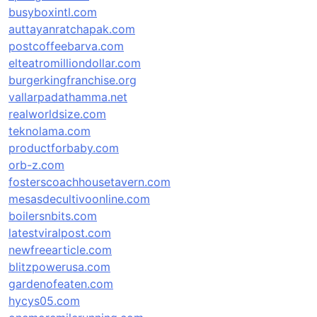
busyboxintl.com
auttayanratchapak.com
postcoffeebarva.com
elteatromilliondollar.com
burgerkingfranchise.org
vallarpadathamma.net
realworldsize.com
teknolama.com
productforbaby.com
orb-z.com
fosterscoachhousetavern.com
mesasdecultivoonline.com
boilersnbits.com
latestviralpost.com
newfreearticle.com
blitzpowerusa.com
gardenofeaten.com
hycys05.com