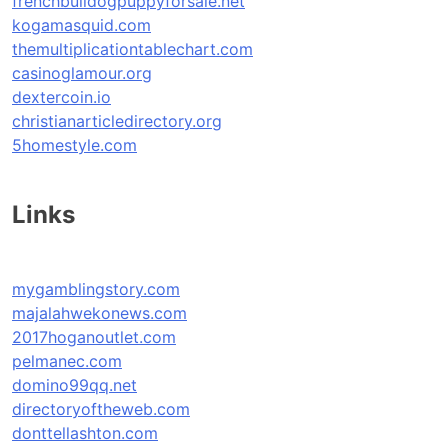
frenchbulldogpuppyforsale.net
kogamasquid.com
themultiplicationtablechart.com
casinoglamour.org
dextercoin.io
christianarticledirectory.org
5homestyle.com
Links
mygamblingstory.com
majalahwekonews.com
2017hoganoutlet.com
pelmanec.com
domino99qq.net
directoryoftheweb.com
donttellashton.com