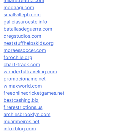
milaretreatnz.com
modaagi.com
smallvilleph.com
galiciasuroeste.info
batallasdeguerra.com
dregstudios.com
neatstuffhelpskids.org
moraessoccer.com
forochile.org
chart-track.com
wonderfultraveling.com
promocioname.net
wimaxworld.com
freeonlinecricketgames.net
bestcashing.biz
firerestrictions.us
archiesbrooklyn.com
muambeiros.net
infozblog.com