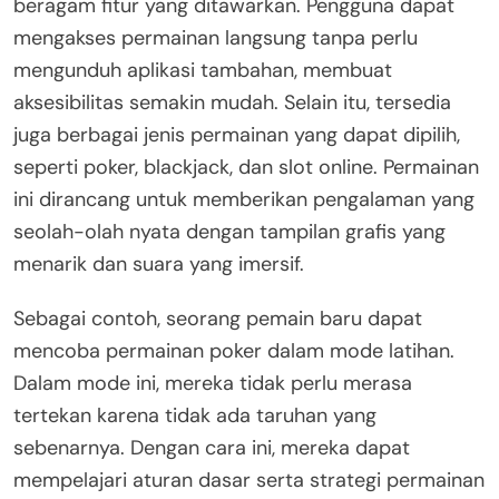
beragam fitur yang ditawarkan. Pengguna dapat
mengakses permainan langsung tanpa perlu
mengunduh aplikasi tambahan, membuat
aksesibilitas semakin mudah. Selain itu, tersedia
juga berbagai jenis permainan yang dapat dipilih,
seperti poker, blackjack, dan slot online. Permainan
ini dirancang untuk memberikan pengalaman yang
seolah-olah nyata dengan tampilan grafis yang
menarik dan suara yang imersif.
Sebagai contoh, seorang pemain baru dapat
mencoba permainan poker dalam mode latihan.
Dalam mode ini, mereka tidak perlu merasa
tertekan karena tidak ada taruhan yang
sebenarnya. Dengan cara ini, mereka dapat
mempelajari aturan dasar serta strategi permainan