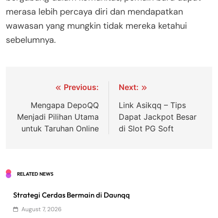
merasa lebih percaya diri dan mendapatkan
wawasan yang mungkin tidak mereka ketahui
sebelumnya.
Post
Previous:
Next:
navigation
Mengapa DepoQQ
Link Asikqq – Tips
Menjadi Pilihan Utama
Dapat Jackpot Besar
untuk Taruhan Online
di Slot PG Soft
RELATED NEWS
Strategi Cerdas Bermain di Daunqq
August 7, 2026