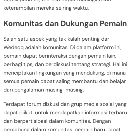
keterampilan mereka seiring waktu.
Komunitas dan Dukungan Pemain
Salah satu aspek yang tak kalah penting dari
Wedeqq adalah komunitas. Di dalam platform ini,
pemain dapat berinteraksi dengan pemain lain,
berbagi tips, dan berdiskusi tentang strategi. Hal ini
menciptakan lingkungan yang mendukung, di mana
semua pemain dapat saling membantu dan belajar
dari pengalaman masing-masing.
Terdapat forum diskusi dan grup media sosial yang
dapat diikuti untuk mendapatkan informasi terbaru
dan berpartisipasi dalam komunitas. Dengan
bergabung dalam komunitas, pemain baru dapat