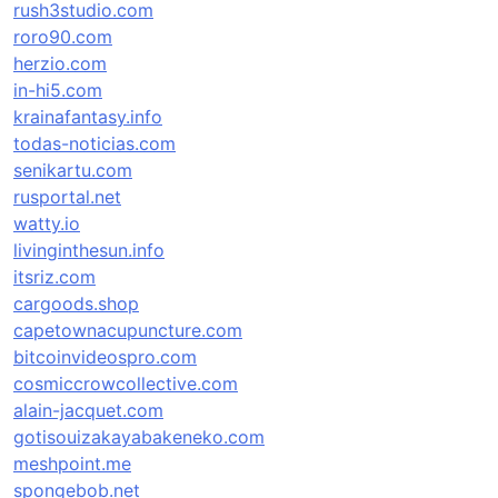
rush3studio.com
roro90.com
herzio.com
in-hi5.com
krainafantasy.info
todas-noticias.com
senikartu.com
rusportal.net
watty.io
livinginthesun.info
itsriz.com
cargoods.shop
capetownacupuncture.com
bitcoinvideospro.com
cosmiccrowcollective.com
alain-jacquet.com
gotisouizakayabakeneko.com
meshpoint.me
spongebob.net