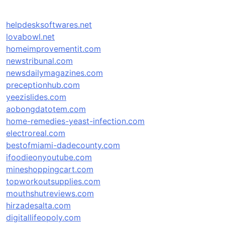
helpdesksoftwares.net
lovabowl.net
homeimprovementit.com
newstribunal.com
newsdailymagazines.com
preceptionhub.com
yeezislides.com
aobongdatotem.com
home-remedies-yeast-infection.com
electroreal.com
bestofmiami-dadecounty.com
ifoodieonyoutube.com
mineshoppingcart.com
topworkoutsupplies.com
mouthshutreviews.com
hirzadesalta.com
digitallifeopoly.com