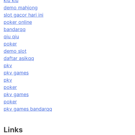
kiu kiu
demo mahjong
slot gacor hari ini
poker online
bandarqq
qiu qiu
poker
demo slot
daftar asikqq
pkv
pkv games
pkv
poker
pkv games
poker
pkv games bandarqq
Links