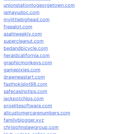
unionstationtogeorgetown.com
iamayudoc.com
mylittlebighead.com
freealot.com
asahiweekly.com
supercleanut.com
bedandbicycle.com
heraldcalifornia.com
graphicmonkeys.com
gamepixies.com
drawneastart.com
fasthokislot88.com
safecasinotips.com
jackpotchips.com
proelitesoftware.com
allcustomercarenumbers.com
familyblogger.xyz
chrisjohnslawgroup.com