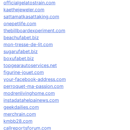
officialgelatostrain.com
kaethejeweler.com
sattamatkasattaking.com
onepetlife.com
thebillboardexperiment.com
beachufabet.biz
mon-tresse-de-lit.com
sugarufabet.biz
boxufabet.biz
topgearautoservices.net
figurine-jouet.com
your-facebook-address.com
perroquet-ma-passion.com
modrenlivinghome.com
instadatahelpainews.com
geekdailies.com
merchrain.com
kmbb28.com
callreportsforum.com