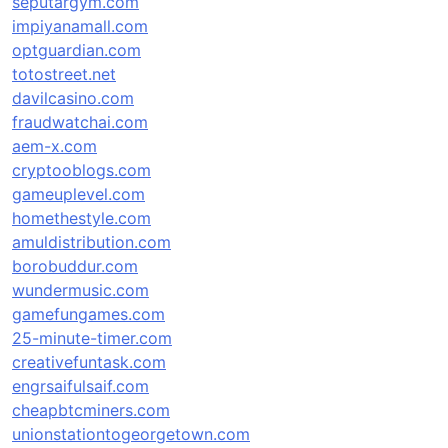
seputargym.com
impiyanamall.com
optguardian.com
totostreet.net
davilcasino.com
fraudwatchai.com
aem-x.com
cryptooblogs.com
gameuplevel.com
homethestyle.com
amuldistribution.com
borobuddur.com
wundermusic.com
gamefungames.com
25-minute-timer.com
creativefuntask.com
engrsaifulsaif.com
cheapbtcminers.com
unionstationtogeorgetown.com