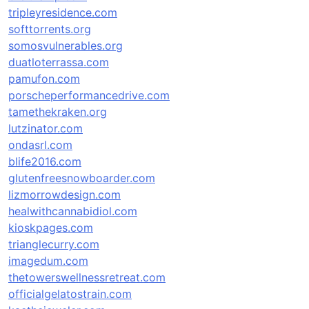
tripleyresidence.com
softtorrents.org
somosvulnerables.org
duatloterrassa.com
pamufon.com
porscheperformancedrive.com
tamethekraken.org
lutzinator.com
ondasrl.com
blife2016.com
glutenfreesnowboarder.com
lizmorrowdesign.com
healwithcannabidiol.com
kioskpages.com
trianglecurry.com
imagedum.com
thetowerswellnessretreat.com
officialgelatostrain.com