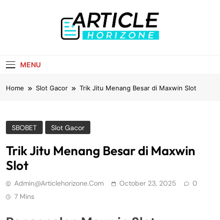
Skip
to
content
Kumpulan Situs
Temukan Kumpulan Situs Slot Online Terpercaya
Dengan Slot Demo Dan Kemudahan Deposit Pulsa
Slot Online
MENU
Untuk Pengalaman Bermain Yang Lebih Baik.
Terpercaya
Home
Slot Gacor
Trik Jitu Menang Besar di Maxwin Slot
dengan Fitur
Demo dan Pulsa
SBOBET
Slot Gacor
Trik Jitu Menang Besar di Maxwin
Slot
Admin@articlehorizone.com
October 23, 2025
0
7 Mins