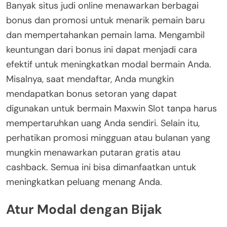
Banyak situs judi online menawarkan berbagai
bonus dan promosi untuk menarik pemain baru
dan mempertahankan pemain lama. Mengambil
keuntungan dari bonus ini dapat menjadi cara
efektif untuk meningkatkan modal bermain Anda.
Misalnya, saat mendaftar, Anda mungkin
mendapatkan bonus setoran yang dapat
digunakan untuk bermain Maxwin Slot tanpa harus
mempertaruhkan uang Anda sendiri. Selain itu,
perhatikan promosi mingguan atau bulanan yang
mungkin menawarkan putaran gratis atau
cashback. Semua ini bisa dimanfaatkan untuk
meningkatkan peluang menang Anda.
Atur Modal dengan Bijak