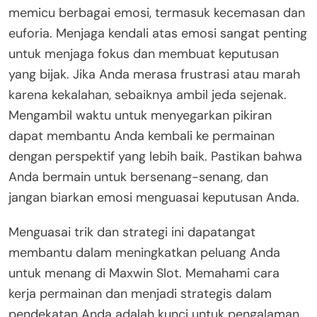
memicu berbagai emosi, termasuk kecemasan dan
euforia. Menjaga kendali atas emosi sangat penting
untuk menjaga fokus dan membuat keputusan
yang bijak. Jika Anda merasa frustrasi atau marah
karena kekalahan, sebaiknya ambil jeda sejenak.
Mengambil waktu untuk menyegarkan pikiran
dapat membantu Anda kembali ke permainan
dengan perspektif yang lebih baik. Pastikan bahwa
Anda bermain untuk bersenang-senang, dan
jangan biarkan emosi menguasai keputusan Anda.
Menguasai trik dan strategi ini dapatangat
membantu dalam meningkatkan peluang Anda
untuk menang di Maxwin Slot. Memahami cara
kerja permainan dan menjadi strategis dalam
pendekatan Anda adalah kunci untuk pengalaman