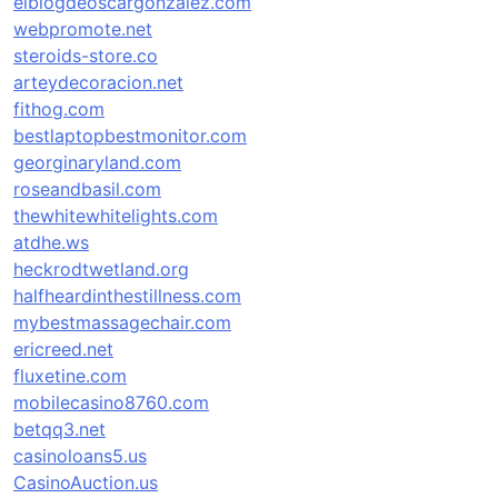
elblogdeoscargonzalez.com
webpromote.net
steroids-store.co
arteydecoracion.net
fithog.com
bestlaptopbestmonitor.com
georginaryland.com
roseandbasil.com
thewhitewhitelights.com
atdhe.ws
heckrodtwetland.org
halfheardinthestillness.com
mybestmassagechair.com
ericreed.net
fluxetine.com
mobilecasino8760.com
betqq3.net
casinoloans5.us
CasinoAuction.us