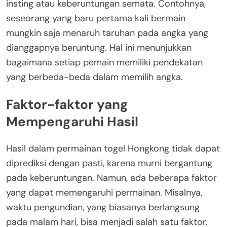
insting atau keberuntungan semata. Contohnya,
seseorang yang baru pertama kali bermain
mungkin saja menaruh taruhan pada angka yang
dianggapnya beruntung. Hal ini menunjukkan
bagaimana setiap pemain memiliki pendekatan
yang berbeda-beda dalam memilih angka.
Faktor-faktor yang
Mempengaruhi Hasil
Hasil dalam permainan togel Hongkong tidak dapat
diprediksi dengan pasti, karena murni bergantung
pada keberuntungan. Namun, ada beberapa faktor
yang dapat memengaruhi permainan. Misalnya,
waktu pengundian, yang biasanya berlangsung
pada malam hari, bisa menjadi salah satu faktor.