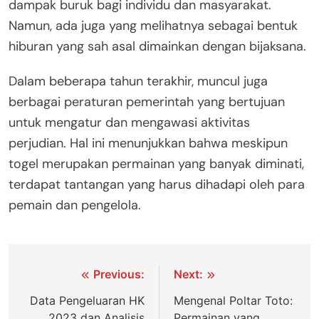
dampak buruk bagi individu dan masyarakat.
Namun, ada juga yang melihatnya sebagai bentuk
hiburan yang sah asal dimainkan dengan bijaksana.
Dalam beberapa tahun terakhir, muncul juga
berbagai peraturan pemerintah yang bertujuan
untuk mengatur dan mengawasi aktivitas
perjudian. Hal ini menunjukkan bahwa meskipun
togel merupakan permainan yang banyak diminati,
terdapat tantangan yang harus dihadapi oleh para
pemain dan pengelola.
Post
Previous:
Next:
navigation
Data Pengeluaran HK
Mengenal Poltar Toto:
2023 dan Analisis
Permainan yang