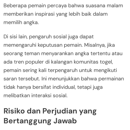
Beberapa pemain percaya bahwa suasana malam
memberikan inspirasi yang lebih baik dalam
memilih angka.
Di sisi lain, pengaruh sosial juga dapat
memengaruhi keputusan pemain. Misalnya, jika
seorang teman menyarankan angka tertentu atau
ada tren populer di kalangan komunitas togel,
pemain sering kali terpengaruh untuk mengikuti
saran tersebut. Ini menunjukkan bahwa permainan
tidak hanya bersifat individual, tetapi juga
melibatkan interaksi sosial.
Risiko dan Perjudian yang
Bertanggung Jawab