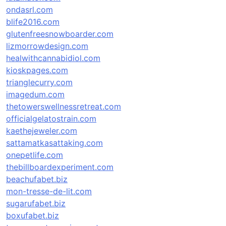
ondasrl.com
blife2016.com
glutenfreesnowboarder.com
lizmorrowdesign.com
healwithcannabidiol.com
kioskpages.com
trianglecurry.com
imagedum.com
thetowerswellnessretreat.com
officialgelatostrain.com
kaethejeweler.com
sattamatkasattaking.com
onepetlife.com
thebillboardexperiment.com
beachufabet.biz
mon-tresse-de-lit.com
sugarufabet.biz
boxufabet.biz