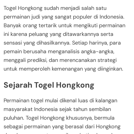
Togel Hongkong sudah menjadi salah satu
permainan judi yang sangat populer di Indonesia.
Banyak orang tertarik untuk mengikuti permainan
ini karena peluang yang ditawarkannya serta
sensasi yang dihasilkannya. Setiap harinya, para
pemain berusaha menganalisis angka-angka,
menggali prediksi, dan merencanakan strategi
untuk memperoleh kemenangan yang diinginkan.
Sejarah Togel Hongkong
Permainan togel mulai dikenal luas di kalangan
masyarakat Indonesia sejak tahun sembilan
puluhan. Togel Hongkong khususnya, bermula
sebagai permainan yang berasal dari Hongkong