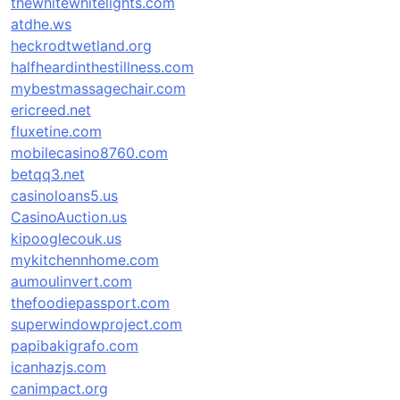
thewhitewhitelights.com
atdhe.ws
heckrodtwetland.org
halfheardinthestillness.com
mybestmassagechair.com
ericreed.net
fluxetine.com
mobilecasino8760.com
betqq3.net
casinoloans5.us
CasinoAuction.us
kipooglecouk.us
mykitchennhome.com
aumoulinvert.com
thefoodiepassport.com
superwindowproject.com
papibakigrafo.com
icanhazjs.com
canimpact.org