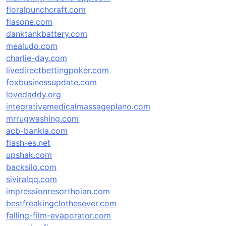
floralpunchcraft.com
fiasone.com
danktankbattery.com
mealudo.com
charlie-day.com
livedirectbettingpoker.com
foxbusinessupdate.com
lovedaddy.org
integrativemedicalmassageplano.com
mrrugwashing.com
acb-bankia.com
flash-es.net
upshak.com
backsilo.com
siviralqq.com
impressionresorthoian.com
bestfreakingclothesever.com
falling-film-evaporator.com