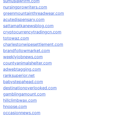
sumuslawfirm.com
nursingprowriters.com
greenmountainthreadwear.com
acutedispensary.com
sattamatkanewsblog.com
cryptocurrencytradingcn.com
totowaz.com
charlestonwipesettlement.com
brandfollowmarket.com
weeklyjobnews.com
countyanimalshelter.com
adwebtagging.com
ranksuperior.net
babystepahead.com
destinationoverlooked.com
gamblingamount.com
hillclimbwax.com
hnopse.com
occasionnews.com