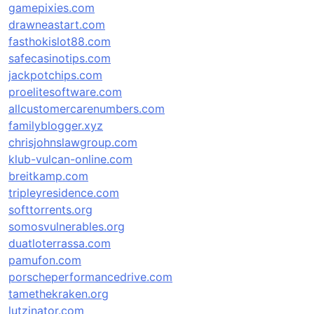
gamepixies.com
drawneastart.com
fasthokislot88.com
safecasinotips.com
jackpotchips.com
proelitesoftware.com
allcustomercarenumbers.com
familyblogger.xyz
chrisjohnslawgroup.com
klub-vulcan-online.com
breitkamp.com
tripleyresidence.com
softtorrents.org
somosvulnerables.org
duatloterrassa.com
pamufon.com
porscheperformancedrive.com
tamethekraken.org
lutzinator.com