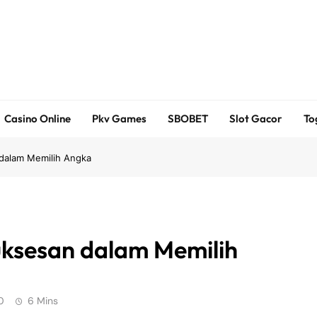
Online Terpercaya denga
 Demo Dan Kemudahan Deposit Pulsa Untuk Pengalaman Bermain Yang Leb
Casino Online
Pkv Games
SBOBET
Slot Gacor
To
 dalam Memilih Angka
uksesan dalam Memilih
0
6 Mins