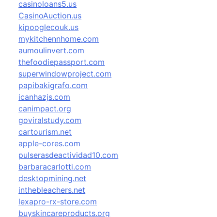
casinoloans5.us
CasinoAuction.us
kipooglecouk.us
mykitchennhome.com
aumoulinvert.com
thefoodiepassport.com
superwindowproject.com
papibakigrafo.com
icanhazjs.com
canimpact.org
goviralstudy.com
cartourism.net
apple-cores.com
pulserasdeactividad10.com
barbaracarlotti.com
desktopmining.net
inthebleachers.net
lexapro-rx-store.com
buyskincareproducts.org