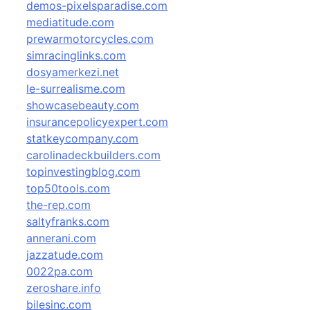
demos-pixelsparadise.com
mediatitude.com
prewarmotorcycles.com
simracinglinks.com
dosyamerkezi.net
le-surrealisme.com
showcasebeauty.com
insurancepolicyexpert.com
statkeycompany.com
carolinadeckbuilders.com
topinvestingblog.com
top50tools.com
the-rep.com
saltyfranks.com
annerani.com
jazzatude.com
0022pa.com
zeroshare.info
bilesinc.com