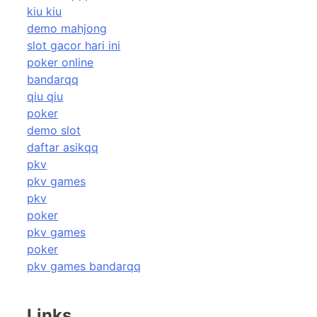
kiu kiu
demo mahjong
slot gacor hari ini
poker online
bandarqq
qiu qiu
poker
demo slot
daftar asikqq
pkv
pkv games
pkv
poker
pkv games
poker
pkv games bandarqq
Links