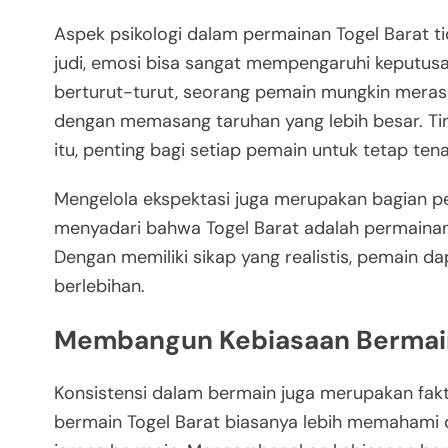
Aspek psikologi dalam permainan Togel Barat ti
judi, emosi bisa sangat mempengaruhi keputus
berturut-turut, seorang pemain mungkin meras
dengan memasang taruhan yang lebih besar. Tind
itu, penting bagi setiap pemain untuk tetap t
Mengelola ekspektasi juga merupakan bagian pe
menyadari bahwa Togel Barat adalah permainan
Dengan memiliki sikap yang realistis, pemain 
berlebihan.
Membangun Kebiasaan Bermain
Konsistensi dalam bermain juga merupakan fak
bermain Togel Barat biasanya lebih memahami