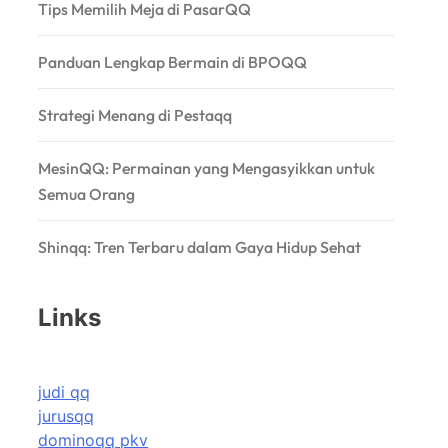
Tips Memilih Meja di PasarQQ
Panduan Lengkap Bermain di BPOQQ
Strategi Menang di Pestaqq
MesinQQ: Permainan yang Mengasyikkan untuk
Semua Orang
Shinqq: Tren Terbaru dalam Gaya Hidup Sehat
Links
judi qq
jurusqq
dominoqq pkv