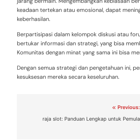
jarang bermain. Mengembangkan kebiasaan berm
keadaan tertekan atau emosional, dapat meni
keberhasilan.
Berpartisipasi dalam kelompok diskusi atau for
bertukar informasi dan strategi, yang bisa me
Komunitas dengan minat yang sama ini bisa me
Dengan semua strategi dan pengetahuan ini, p
kesuksesan mereka secara keseluruhan.
Post
Previous
navigation
raja slot: Panduan Lengkap untuk Pemul