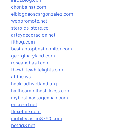
chonbaihat.com
elblogdeoscargonzalez.com
webpromote.net
steroids-store.co
arteydecoracion.net
fithog.com
bestlaptopbestmonitor.com
georginaryland.com
roseandbasil.com
thewhitewhitelights.com
atdhe.ws
heckrodtwetland.org
halfheardinthestillness.com
mybestmassagechair.com
ericreed.net
fluxetine.com
mobilecasino8760.com
betqq3.net