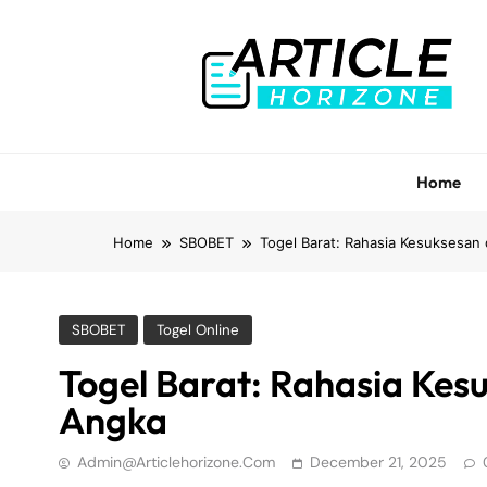
Skip
to
content
Kumpulan Situs Slot 
Temukan Kumpulan Situs Slot Online Terpercaya Dengan Slot
Home
Home
SBOBET
Togel Barat: Rahasia Kesuksesan
SBOBET
Togel Online
Togel Barat: Rahasia Kes
Angka
Admin@articlehorizone.com
December 21, 2025