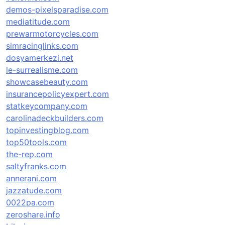
demos-pixelsparadise.com
mediatitude.com
prewarmotorcycles.com
simracinglinks.com
dosyamerkezi.net
le-surrealisme.com
showcasebeauty.com
insurancepolicyexpert.com
statkeycompany.com
carolinadeckbuilders.com
topinvestingblog.com
top50tools.com
the-rep.com
saltyfranks.com
annerani.com
jazzatude.com
0022pa.com
zeroshare.info