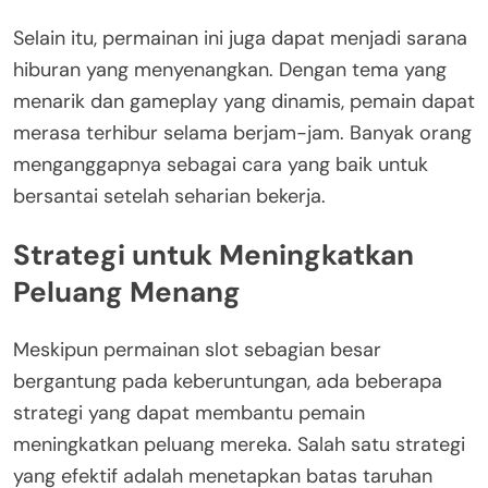
Selain itu, permainan ini juga dapat menjadi sarana
hiburan yang menyenangkan. Dengan tema yang
menarik dan gameplay yang dinamis, pemain dapat
merasa terhibur selama berjam-jam. Banyak orang
menganggapnya sebagai cara yang baik untuk
bersantai setelah seharian bekerja.
Strategi untuk Meningkatkan
Peluang Menang
Meskipun permainan slot sebagian besar
bergantung pada keberuntungan, ada beberapa
strategi yang dapat membantu pemain
meningkatkan peluang mereka. Salah satu strategi
yang efektif adalah menetapkan batas taruhan