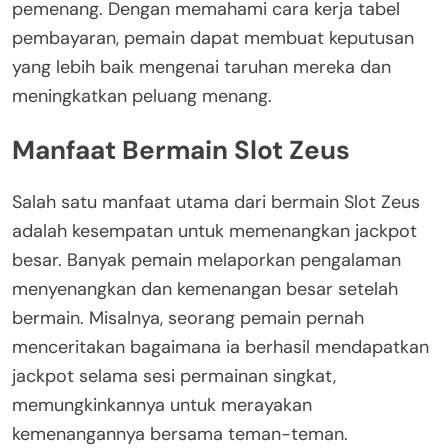
pemenang. Dengan memahami cara kerja tabel
pembayaran, pemain dapat membuat keputusan
yang lebih baik mengenai taruhan mereka dan
meningkatkan peluang menang.
Manfaat Bermain Slot Zeus
Salah satu manfaat utama dari bermain Slot Zeus
adalah kesempatan untuk memenangkan jackpot
besar. Banyak pemain melaporkan pengalaman
menyenangkan dan kemenangan besar setelah
bermain. Misalnya, seorang pemain pernah
menceritakan bagaimana ia berhasil mendapatkan
jackpot selama sesi permainan singkat,
memungkinkannya untuk merayakan
kemenangannya bersama teman-teman.