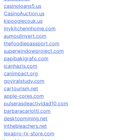
casinoloans5.us
CasinoAuction.us
kipooglecouk.us
mykitchennhome.com
aumoulinvert.com
thefoodiepassport.com
superwindowproject.com
papibakigrafo.com
icanhazjs.com
canimpact.org
goviralstudy.com
cartourism.net
apple-cores.com
pulserasdeactividad10.com
barbaracarlotti.com
desktopmining.net
inthebleachers.net
lexapro-rx-store.com