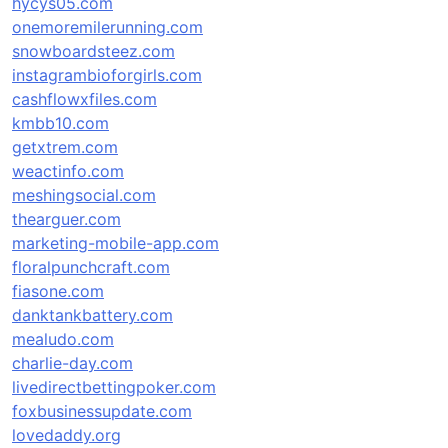
hycys05.com
onemoremilerunning.com
snowboardsteez.com
instagrambioforgirls.com
cashflowxfiles.com
kmbb10.com
getxtrem.com
weactinfo.com
meshingsocial.com
thearguer.com
marketing-mobile-app.com
floralpunchcraft.com
fiasone.com
danktankbattery.com
mealudo.com
charlie-day.com
livedirectbettingpoker.com
foxbusinessupdate.com
lovedaddy.org