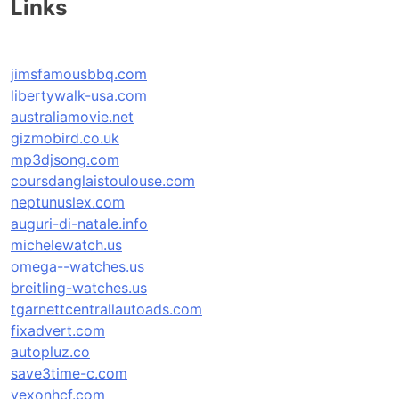
Links
jimsfamousbbq.com
libertywalk-usa.com
australiamovie.net
gizmobird.co.uk
mp3djsong.com
coursdanglaistoulouse.com
neptunuslex.com
auguri-di-natale.info
michelewatch.us
omega--watches.us
breitling-watches.us
tgarnettcentrallautoads.com
fixadvert.com
autopluz.co
save3time-c.com
vexonhcf.com