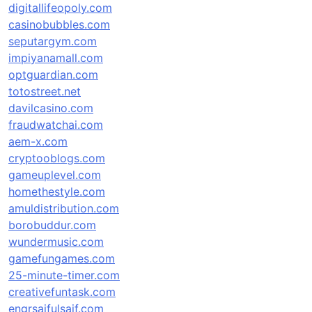
digitallifeopoly.com
casinobubbles.com
seputargym.com
impiyanamall.com
optguardian.com
totostreet.net
davilcasino.com
fraudwatchai.com
aem-x.com
cryptooblogs.com
gameuplevel.com
homethestyle.com
amuldistribution.com
borobuddur.com
wundermusic.com
gamefungames.com
25-minute-timer.com
creativefuntask.com
engrsaifulsaif.com