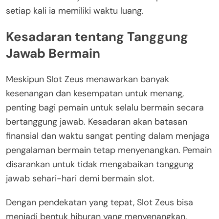
setiap kali ia memiliki waktu luang.
Kesadaran tentang Tanggung
Jawab Bermain
Meskipun Slot Zeus menawarkan banyak
kesenangan dan kesempatan untuk menang,
penting bagi pemain untuk selalu bermain secara
bertanggung jawab. Kesadaran akan batasan
finansial dan waktu sangat penting dalam menjaga
pengalaman bermain tetap menyenangkan. Pemain
disarankan untuk tidak mengabaikan tanggung
jawab sehari-hari demi bermain slot.
Dengan pendekatan yang tepat, Slot Zeus bisa
menjadi bentuk hiburan yang menyenangkan.