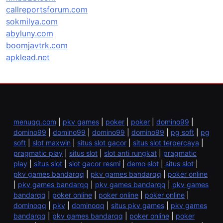
callreportsforum.com
sokmilya.com
abyluny.com
boomjavtrk.com
apklead.net
menuqq.com
|
pkv games
|
poker
|
poker
|
domino99
|
domino99
|
domino99
|
domino99
|
domino99
|
pg soft
|
pg
soft
|
slot maxwin
|
situs slot gacor
|
situs slot terpercaya
|
pragmatic play
|
situs slot
|
slot anti rungkat
|
pragmatic
play
|
situs slot
|
slot gacor resmi
|
demo slot
|
situs slot
|
pkv games bandarqq
|
pkv games bandarqq
|
poker online
|
pkv games bandarqq
|
pkv games bandarqq
|
pkv games
bandarqq
|
poker online
|
poker online
|
poker online
|
dominoqq
|
pkv
|
dominoqq
|
situs pkv games
|
pkv games
bandarqq
|
pkv games bandarqq
|
poker online
|
poker