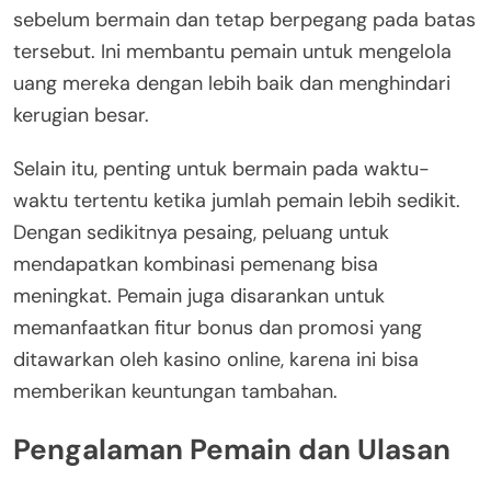
sebelum bermain dan tetap berpegang pada batas
tersebut. Ini membantu pemain untuk mengelola
uang mereka dengan lebih baik dan menghindari
kerugian besar.
Selain itu, penting untuk bermain pada waktu-
waktu tertentu ketika jumlah pemain lebih sedikit.
Dengan sedikitnya pesaing, peluang untuk
mendapatkan kombinasi pemenang bisa
meningkat. Pemain juga disarankan untuk
memanfaatkan fitur bonus dan promosi yang
ditawarkan oleh kasino online, karena ini bisa
memberikan keuntungan tambahan.
Pengalaman Pemain dan Ulasan