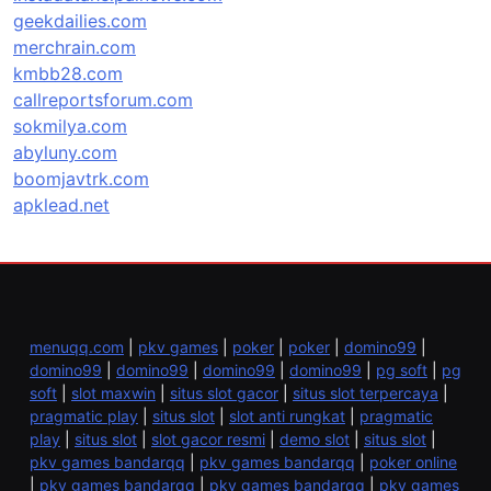
geekdailies.com
merchrain.com
kmbb28.com
callreportsforum.com
sokmilya.com
abyluny.com
boomjavtrk.com
apklead.net
menuqq.com
|
pkv games
|
poker
|
poker
|
domino99
|
domino99
|
domino99
|
domino99
|
domino99
|
pg soft
|
pg
soft
|
slot maxwin
|
situs slot gacor
|
situs slot terpercaya
|
pragmatic play
|
situs slot
|
slot anti rungkat
|
pragmatic
play
|
situs slot
|
slot gacor resmi
|
demo slot
|
situs slot
|
pkv games bandarqq
|
pkv games bandarqq
|
poker online
|
pkv games bandarqq
|
pkv games bandarqq
|
pkv games