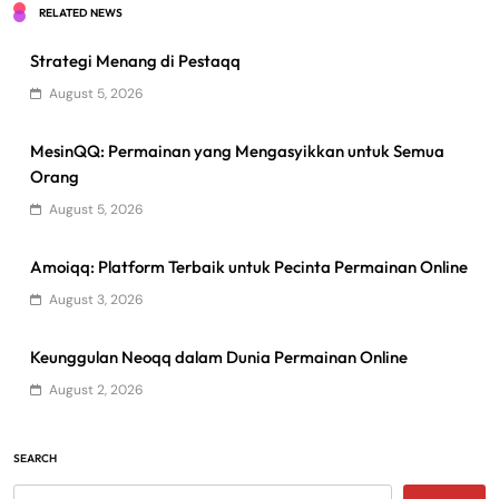
RELATED NEWS
Strategi Menang di Pestaqq
August 5, 2026
MesinQQ: Permainan yang Mengasyikkan untuk Semua
Orang
August 5, 2026
Amoiqq: Platform Terbaik untuk Pecinta Permainan Online
August 3, 2026
Keunggulan Neoqq dalam Dunia Permainan Online
August 2, 2026
SEARCH