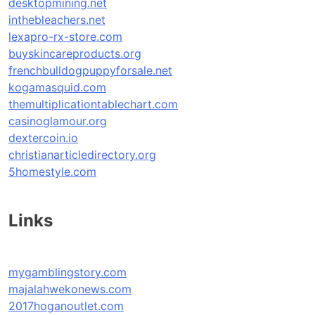
desktopmining.net
inthebleachers.net
lexapro-rx-store.com
buyskincareproducts.org
frenchbulldogpuppyforsale.net
kogamasquid.com
themultiplicationtablechart.com
casinoglamour.org
dextercoin.io
christianarticledirectory.org
5homestyle.com
Links
mygamblingstory.com
majalahwekonews.com
2017hoganoutlet.com