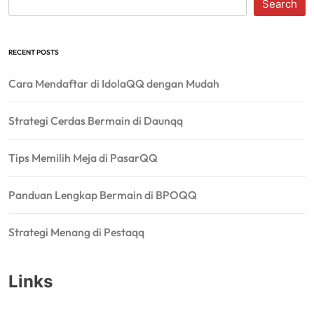
Search
RECENT POSTS
Cara Mendaftar di IdolaQQ dengan Mudah
Strategi Cerdas Bermain di Daunqq
Tips Memilih Meja di PasarQQ
Panduan Lengkap Bermain di BPOQQ
Strategi Menang di Pestaqq
Links