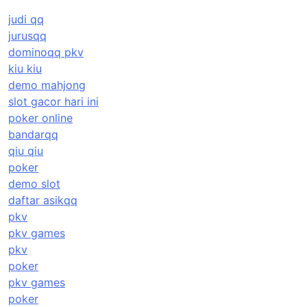
judi qq
jurusqq
dominoqq pkv
kiu kiu
demo mahjong
slot gacor hari ini
poker online
bandarqq
qiu qiu
poker
demo slot
daftar asikqq
pkv
pkv games
pkv
poker
pkv games
poker