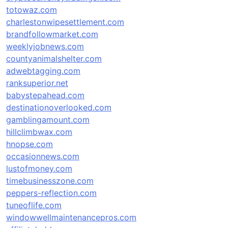
totowaz.com
charlestonwipesettlement.com
brandfollowmarket.com
weeklyjobnews.com
countyanimalshelter.com
adwebtagging.com
ranksuperior.net
babystepahead.com
destinationoverlooked.com
gamblingamount.com
hillclimbwax.com
hnopse.com
occasionnews.com
lustofmoney.com
timebusinesszone.com
peppers-reflection.com
tuneoflife.com
windowwellmaintenancepros.com