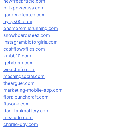
newfreearticle.com
blitzpowerusa.com
gardenofeaten.com
hycys05.com
onemoremilerunning.com
snowboardsteez.com
instagrambioforgirls.com
cashflowxfiles.com
kmbb10.com
getxtrem.com
weactinfo.com
meshingsocial.com
thearguer.com
marketing-mobile-app.com
floralpunchcraft.com
fiasone.com
danktankbattery.com
mealudo.com
charlie-day.com