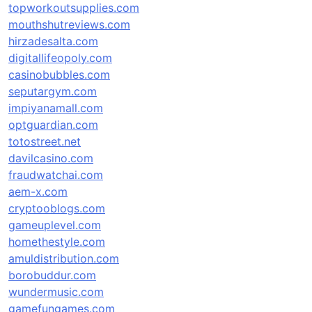
topworkoutsupplies.com
mouthshutreviews.com
hirzadesalta.com
digitallifeopoly.com
casinobubbles.com
seputargym.com
impiyanamall.com
optguardian.com
totostreet.net
davilcasino.com
fraudwatchai.com
aem-x.com
cryptooblogs.com
gameuplevel.com
homethestyle.com
amuldistribution.com
borobuddur.com
wundermusic.com
gamefungames.com