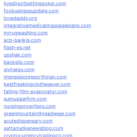
livedirectbettingpoker.com
foxbusinessupdate.com
lovedaddy.org
integrativemedicalmassageplano.com
mrrugwashing.com
acb-bankia.com
flash-es.net
upshak.com
backsilo.com
siviralqq.com
impressionresorthoian.com
bestfreakingclothesever.com
falling-film-evaporator.com
sumuslawfirm.com
nursingprowriters.com
greenmountainthreadwear.com
acutedispensary.com
sattamatkanewsblog.com
cryptocurrencytradingcn.com