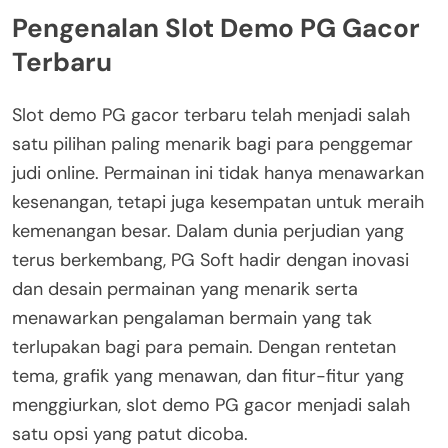
Pengenalan Slot Demo PG Gacor
Terbaru
Slot demo PG gacor terbaru telah menjadi salah
satu pilihan paling menarik bagi para penggemar
judi online. Permainan ini tidak hanya menawarkan
kesenangan, tetapi juga kesempatan untuk meraih
kemenangan besar. Dalam dunia perjudian yang
terus berkembang, PG Soft hadir dengan inovasi
dan desain permainan yang menarik serta
menawarkan pengalaman bermain yang tak
terlupakan bagi para pemain. Dengan rentetan
tema, grafik yang menawan, dan fitur-fitur yang
menggiurkan, slot demo PG gacor menjadi salah
satu opsi yang patut dicoba.