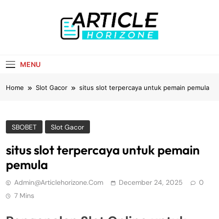
Skip
to
content
Kumpulan Situs
Temukan Kumpulan Situs Slot Online Terpercaya
Dengan Slot Demo Dan Kemudahan Deposit Pulsa
Slot Online
MENU
Untuk Pengalaman Bermain Yang Lebih Baik.
Terpercaya
Home
Slot Gacor
situs slot terpercaya untuk pemain pemula
dengan Fitur
Demo dan Pulsa
SBOBET
Slot Gacor
situs slot terpercaya untuk pemain
pemula
Admin@articlehorizone.com
December 24, 2025
0
7 Mins