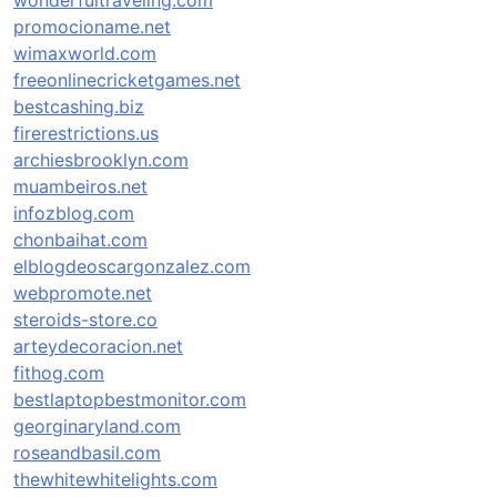
promocioname.net
wimaxworld.com
freeonlinecricketgames.net
bestcashing.biz
firerestrictions.us
archiesbrooklyn.com
muambeiros.net
infozblog.com
chonbaihat.com
elblogdeoscargonzalez.com
webpromote.net
steroids-store.co
arteydecoracion.net
fithog.com
bestlaptopbestmonitor.com
georginaryland.com
roseandbasil.com
thewhitewhitelights.com