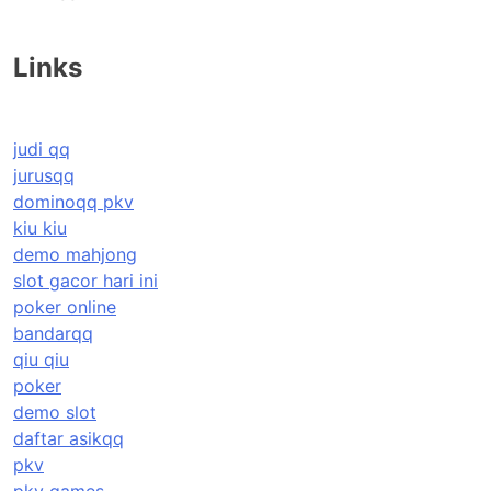
Links
judi qq
jurusqq
dominoqq pkv
kiu kiu
demo mahjong
slot gacor hari ini
poker online
bandarqq
qiu qiu
poker
demo slot
daftar asikqq
pkv
pkv games