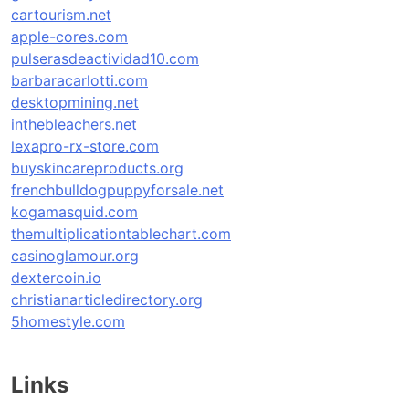
cartourism.net
apple-cores.com
pulserasdeactividad10.com
barbaracarlotti.com
desktopmining.net
inthebleachers.net
lexapro-rx-store.com
buyskincareproducts.org
frenchbulldogpuppyforsale.net
kogamasquid.com
themultiplicationtablechart.com
casinoglamour.org
dextercoin.io
christianarticledirectory.org
5homestyle.com
Links