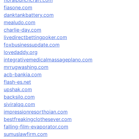
fiasone.com
danktankbattery.com
mealudo.com
charlie-day.com
livedirectbettingpoker.com
foxbusinessupdate.com
lovedaddy.org
integrativemedicalmassageplano.com
mrrugwashing.com
acb-bankia.com
flash-es.net
upshak.com
backsilo.com
siviralqq.com
impressionresorthoian.com
bestfreakingclothesever.com
falling-film-evaporator.com
sumuslawfirm.com