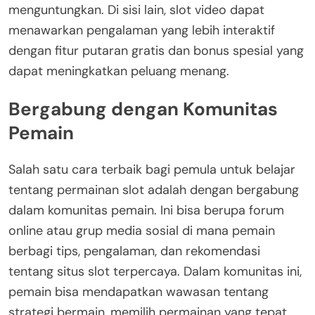
menguntungkan. Di sisi lain, slot video dapat
menawarkan pengalaman yang lebih interaktif
dengan fitur putaran gratis dan bonus spesial yang
dapat meningkatkan peluang menang.
Bergabung dengan Komunitas
Pemain
Salah satu cara terbaik bagi pemula untuk belajar
tentang permainan slot adalah dengan bergabung
dalam komunitas pemain. Ini bisa berupa forum
online atau grup media sosial di mana pemain
berbagi tips, pengalaman, dan rekomendasi
tentang situs slot terpercaya. Dalam komunitas ini,
pemain bisa mendapatkan wawasan tentang
strategi bermain, memilih permainan yang tepat,