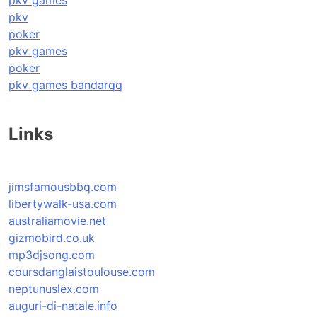
pkv
poker
pkv games
poker
pkv games bandarqq
Links
jimsfamousbbq.com
libertywalk-usa.com
australiamovie.net
gizmobird.co.uk
mp3djsong.com
coursdanglaistoulouse.com
neptunuslex.com
auguri-di-natale.info