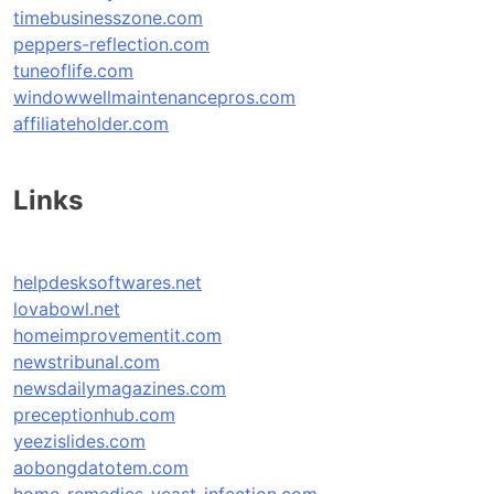
timebusinesszone.com
peppers-reflection.com
tuneoflife.com
windowwellmaintenancepros.com
affiliateholder.com
Links
helpdesksoftwares.net
lovabowl.net
homeimprovementit.com
newstribunal.com
newsdailymagazines.com
preceptionhub.com
yeezislides.com
aobongdatotem.com
home-remedies-yeast-infection.com