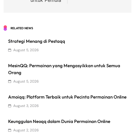
RELATED NEWS
Strategi Menang di Pestaqq
August 5, 2026
MesinQQ: Permainan yang Mengasyikkan untuk Semua
Orang
August 5, 2026
Amoiqq: Platform Terbaik untuk Pecinta Permainan Online
August 3, 2026
Keunggulan Neoqq dalam Dunia Permainan Online
August 2, 2026