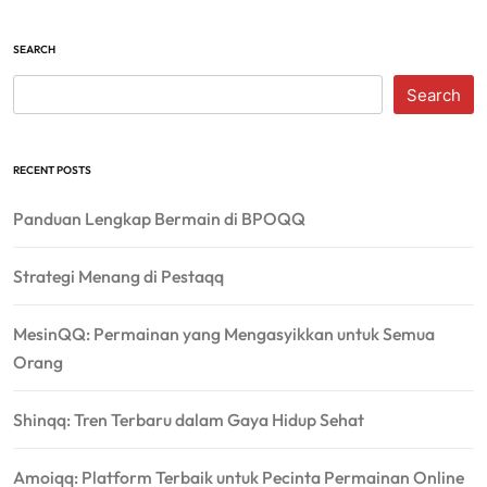
SEARCH
Search
RECENT POSTS
Panduan Lengkap Bermain di BPOQQ
Strategi Menang di Pestaqq
MesinQQ: Permainan yang Mengasyikkan untuk Semua
Orang
Shinqq: Tren Terbaru dalam Gaya Hidup Sehat
Amoiqq: Platform Terbaik untuk Pecinta Permainan Online