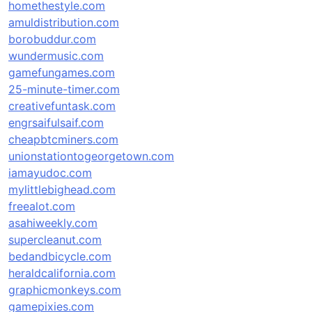
homethestyle.com
amuldistribution.com
borobuddur.com
wundermusic.com
gamefungames.com
25-minute-timer.com
creativefuntask.com
engrsaifulsaif.com
cheapbtcminers.com
unionstationtogeorgetown.com
iamayudoc.com
mylittlebighead.com
freealot.com
asahiweekly.com
supercleanut.com
bedandbicycle.com
heraldcalifornia.com
graphicmonkeys.com
gamepixies.com