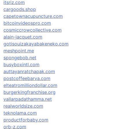
itsriz.com
cargoods.shop
capetownacupuncture.com
bitcoinvideospro.com
cosmiccrowcollective.com
alain-jacquet.com
gotisouizakayabakeneko.com
meshpoint.me
spongebob.net
busyboxintl.com
auttayanratchapak.com
postcoffeebarva.com
elteatromilliondollar.com
burgerkingfranchise.org
vallarpadathamma.net
realworldsize.com
teknolama.com
productforbaby.com
orb-z.com