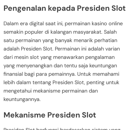
Pengenalan kepada Presiden Slot
Dalam era digital saat ini, permainan kasino online
semakin populer di kalangan masyarakat. Salah
satu permainan yang banyak menarik perhatian
adalah Presiden Slot. Permainan ini adalah varian
dari mesin slot yang menawarkan pengalaman
yang menyenangkan dan tentu saja keuntungan
finansial bagi para pemainnya. Untuk memahami
lebih dalam tentang Presiden Slot, penting untuk
mengetahui mekanisme permainan dan
keuntungannya.
Mekanisme Presiden Slot