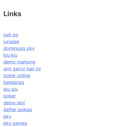
Links
judi qq
jurusqq
dominoqq pkv
kiu kiu
demo mahjong
slot gacor hari ini
poker online
bandarqq
qiu qiu
poker
demo slot
daftar asikqq
pkv
pkv games