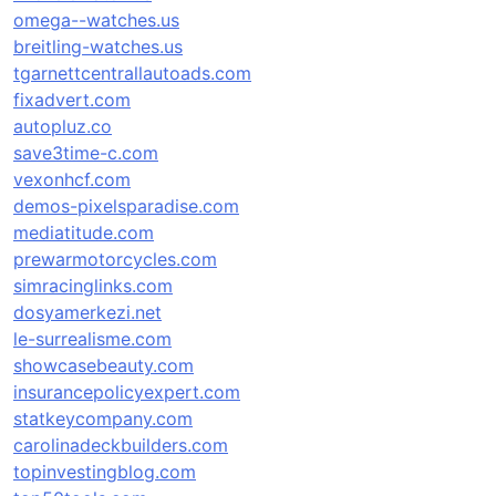
omega--watches.us
breitling-watches.us
tgarnettcentrallautoads.com
fixadvert.com
autopluz.co
save3time-c.com
vexonhcf.com
demos-pixelsparadise.com
mediatitude.com
prewarmotorcycles.com
simracinglinks.com
dosyamerkezi.net
le-surrealisme.com
showcasebeauty.com
insurancepolicyexpert.com
statkeycompany.com
carolinadeckbuilders.com
topinvestingblog.com