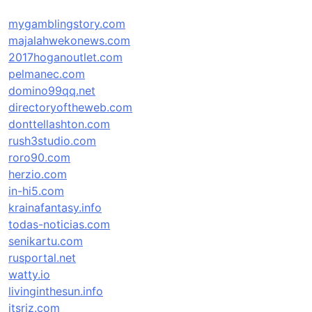
mygamblingstory.com
majalahwekonews.com
2017hoganoutlet.com
pelmanec.com
domino99qq.net
directoryoftheweb.com
donttellashton.com
rush3studio.com
roro90.com
herzio.com
in-hi5.com
krainafantasy.info
todas-noticias.com
senikartu.com
rusportal.net
watty.io
livinginthesun.info
itsriz.com