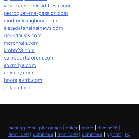
your-facebook-address.com
perroquet-ma-passion.com
modrenlivinghome.com
instadatahelpainews.com
geekdailies.com
merchrain.com
kmbb28.com
callreportsforum.com
sokmilya.com
abyluny.com
boomjavtrk.com
apklead.net
menuqq.com
|
pkv games
|
poker
|
poker
|
domino99
|
domino99
|
domino99
|
domino99
|
domino99
|
pg soft
|
pg