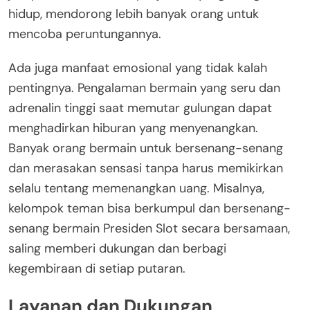
hidup, mendorong lebih banyak orang untuk
mencoba peruntungannya.
Ada juga manfaat emosional yang tidak kalah
pentingnya. Pengalaman bermain yang seru dan
adrenalin tinggi saat memutar gulungan dapat
menghadirkan hiburan yang menyenangkan.
Banyak orang bermain untuk bersenang-senang
dan merasakan sensasi tanpa harus memikirkan
selalu tentang memenangkan uang. Misalnya,
kelompok teman bisa berkumpul dan bersenang-
senang bermain Presiden Slot secara bersamaan,
saling memberi dukungan dan berbagi
kegembiraan di setiap putaran.
Layanan dan Dukungan