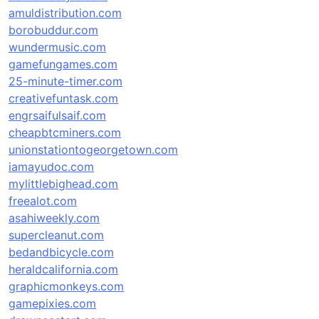
amuldistribution.com
borobuddur.com
wundermusic.com
gamefungames.com
25-minute-timer.com
creativefuntask.com
engrsaifulsaif.com
cheapbtcminers.com
unionstationtogeorgetown.com
iamayudoc.com
mylittlebighead.com
freealot.com
asahiweekly.com
supercleanut.com
bedandbicycle.com
heraldcalifornia.com
graphicmonkeys.com
gamepixies.com