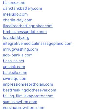
fiasone.com
danktankbattery.com
mealudo.com
charlie-day.com
livedirectbettingpoker.com
foxbusinessupdate.com
lovedaddy.org
integrativemedicalmassageplano.com
mrrugwashing.com
acb-bankia.com
flash-es.net
upshak.com
backsilo.com
siviralqq.com
impressionresorthoian.com
bestfreakingclothesever.com
falling-film-evaporator.com
sumuslawfirm.com
nursingprowriters.com