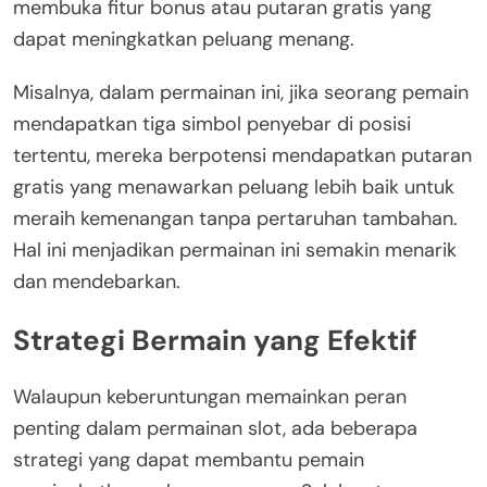
membuka fitur bonus atau putaran gratis yang
dapat meningkatkan peluang menang.
Misalnya, dalam permainan ini, jika seorang pemain
mendapatkan tiga simbol penyebar di posisi
tertentu, mereka berpotensi mendapatkan putaran
gratis yang menawarkan peluang lebih baik untuk
meraih kemenangan tanpa pertaruhan tambahan.
Hal ini menjadikan permainan ini semakin menarik
dan mendebarkan.
Strategi Bermain yang Efektif
Walaupun keberuntungan memainkan peran
penting dalam permainan slot, ada beberapa
strategi yang dapat membantu pemain