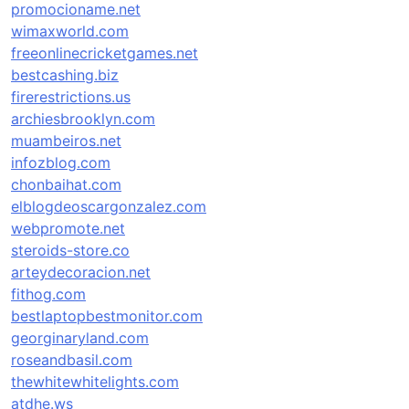
promocioname.net
wimaxworld.com
freeonlinecricketgames.net
bestcashing.biz
firerestrictions.us
archiesbrooklyn.com
muambeiros.net
infozblog.com
chonbaihat.com
elblogdeoscargonzalez.com
webpromote.net
steroids-store.co
arteydecoracion.net
fithog.com
bestlaptopbestmonitor.com
georginaryland.com
roseandbasil.com
thewhitewhitelights.com
atdhe.ws