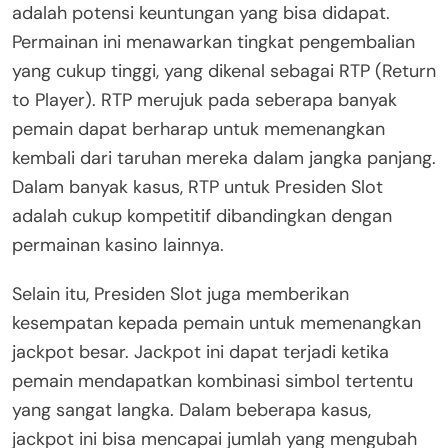
adalah potensi keuntungan yang bisa didapat.
Permainan ini menawarkan tingkat pengembalian
yang cukup tinggi, yang dikenal sebagai RTP (Return
to Player). RTP merujuk pada seberapa banyak
pemain dapat berharap untuk memenangkan
kembali dari taruhan mereka dalam jangka panjang.
Dalam banyak kasus, RTP untuk Presiden Slot
adalah cukup kompetitif dibandingkan dengan
permainan kasino lainnya.
Selain itu, Presiden Slot juga memberikan
kesempatan kepada pemain untuk memenangkan
jackpot besar. Jackpot ini dapat terjadi ketika
pemain mendapatkan kombinasi simbol tertentu
yang sangat langka. Dalam beberapa kasus,
jackpot ini bisa mencapai jumlah yang mengubah