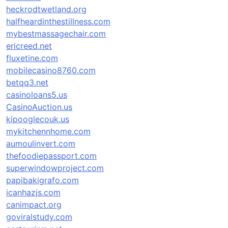
heckrodtwetland.org
halfheardinthestillness.com
mybestmassagechair.com
ericreed.net
fluxetine.com
mobilecasino8760.com
betqq3.net
casinoloans5.us
CasinoAuction.us
kipooglecouk.us
mykitchennhome.com
aumoulinvert.com
thefoodiepassport.com
superwindowproject.com
papibakigrafo.com
icanhazjs.com
canimpact.org
goviralstudy.com