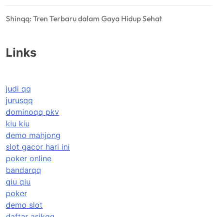
Shinqq: Tren Terbaru dalam Gaya Hidup Sehat
Links
judi qq
jurusqq
dominoqq pkv
kiu kiu
demo mahjong
slot gacor hari ini
poker online
bandarqq
qiu qiu
poker
demo slot
daftar asikqq