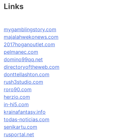
Links
mygamblingstory.com
majalahwekonews.com
2017hoganoutlet.com
pelmanec.com
domino99qq.net
directoryoftheweb.com
donttellashton.com
rush3studio.com
roro90.com
herzio.com
in-hi5.com
krainafantasy.info
todas-noticias.com
senikartu.com
rusportal.net