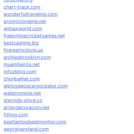
chart-track.com
wonderfultraveling.com
promocioname.net
wimaxworld.com
freeonlinecricketgames.net
bestcashing.biz
firerestrictions.us
archiesbrooklyn.com
muambeiros.net
infozblog.com
chonbaihat.com
elblogdeoscargonzalez.com
webpromote.net
steroids-store.co
arteydecoracion.net
fithog.com
bestlaptopbestmonitor.com
georginaryland.com