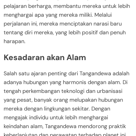
pelajaran berharga, membantu mereka untuk lebih
menghargai apa yang mereka miliki. Melalui
perjalanan ini, mereka menciptakan narasi baru
tentang diri mereka, yang lebih positif dan penuh
harapan.
Kesadaran akan Alam
Salah satu ajaran penting dari Tangandewa adalah
adanya hubungan yang harmonis dengan alam. Di
tengah perkembangan teknologi dan urbanisasi
yang pesat, banyak orang melupakan hubungan
mereka dengan lingkungan sekitar. Dengan
mengajak individu untuk lebih menghargai
keindahan alam, Tangandewa mendorong praktik
keberlanjutan dan perawatan terhadap planet ini.