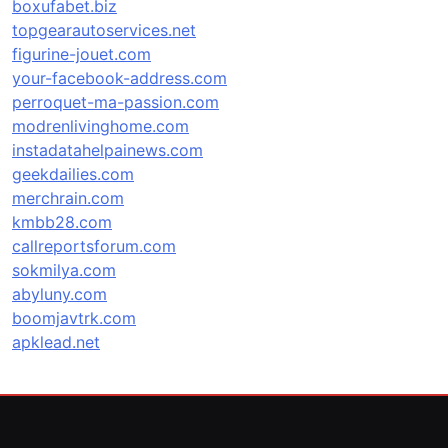
boxufabet.biz
topgearautoservices.net
figurine-jouet.com
your-facebook-address.com
perroquet-ma-passion.com
modrenlivinghome.com
instadatahelpainews.com
geekdailies.com
merchrain.com
kmbb28.com
callreportsforum.com
sokmilya.com
abyluny.com
boomjavtrk.com
apklead.net