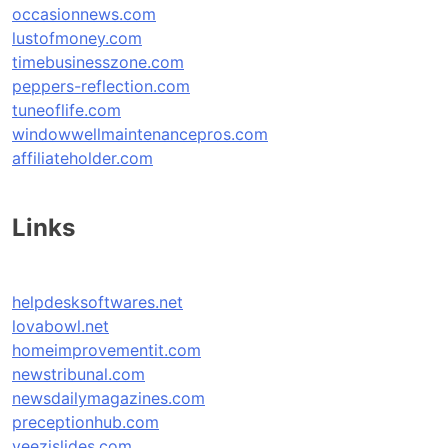
occasionnews.com
lustofmoney.com
timebusinesszone.com
peppers-reflection.com
tuneoflife.com
windowwellmaintenancepros.com
affiliateholder.com
Links
helpdesksoftwares.net
lovabowl.net
homeimprovementit.com
newstribunal.com
newsdailymagazines.com
preceptionhub.com
yeezislides.com