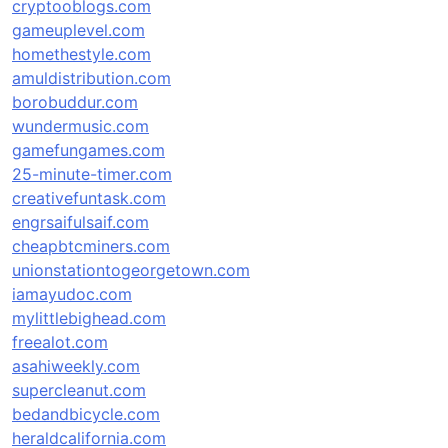
cryptooblogs.com
gameuplevel.com
homethestyle.com
amuldistribution.com
borobuddur.com
wundermusic.com
gamefungames.com
25-minute-timer.com
creativefuntask.com
engrsaifulsaif.com
cheapbtcminers.com
unionstationtogeorgetown.com
iamayudoc.com
mylittlebighead.com
freealot.com
asahiweekly.com
supercleanut.com
bedandbicycle.com
heraldcalifornia.com