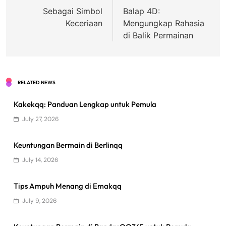
navigation
Sebagai Simbol
Balap 4D:
Keceriaan
Mengungkap Rahasia
di Balik Permainan
RELATED NEWS
Kakekqq: Panduan Lengkap untuk Pemula
July 27, 2026
Keuntungan Bermain di Berlinqq
July 14, 2026
Tips Ampuh Menang di Emakqq
July 9, 2026