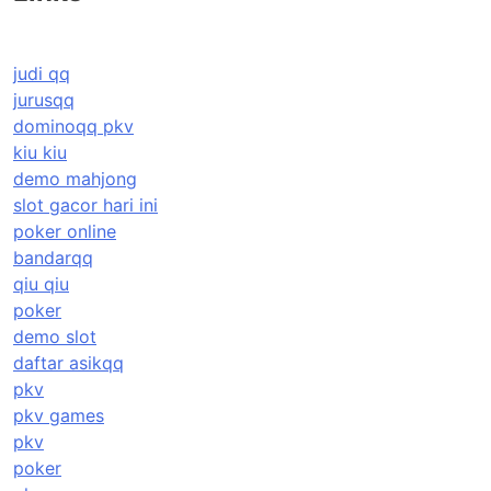
judi qq
jurusqq
dominoqq pkv
kiu kiu
demo mahjong
slot gacor hari ini
poker online
bandarqq
qiu qiu
poker
demo slot
daftar asikqq
pkv
pkv games
pkv
poker