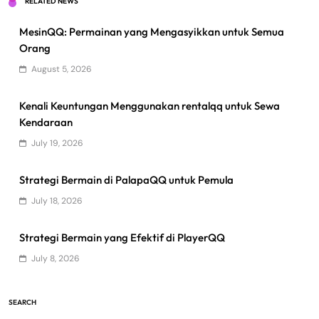
RELATED NEWS
MesinQQ: Permainan yang Mengasyikkan untuk Semua
Orang
August 5, 2026
Kenali Keuntungan Menggunakan rentalqq untuk Sewa
Kendaraan
July 19, 2026
Strategi Bermain di PalapaQQ untuk Pemula
July 18, 2026
Strategi Bermain yang Efektif di PlayerQQ
July 8, 2026
SEARCH