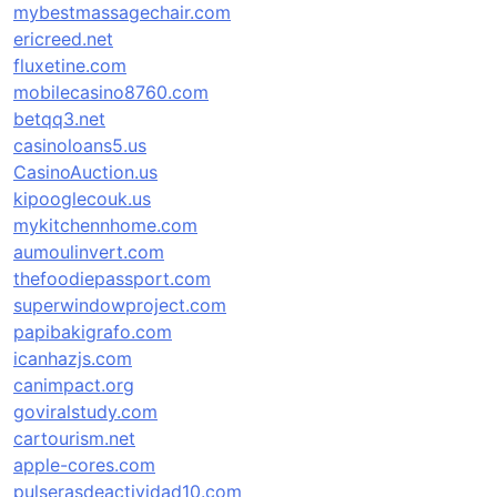
mybestmassagechair.com
ericreed.net
fluxetine.com
mobilecasino8760.com
betqq3.net
casinoloans5.us
CasinoAuction.us
kipooglecouk.us
mykitchennhome.com
aumoulinvert.com
thefoodiepassport.com
superwindowproject.com
papibakigrafo.com
icanhazjs.com
canimpact.org
goviralstudy.com
cartourism.net
apple-cores.com
pulserasdeactividad10.com