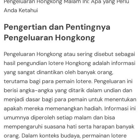
Pengeluaran Hongkong Malam Ini: Apa yang Perlu
Anda Ketahui
Pengertian dan Pentingnya
Pengeluaran Hongkong
Pengeluaran Hongkong atau sering disebut sebagai
hasil pengundian lotere Hongkong adalah informasi
yang sangat dinantikan oleh banyak orang,
terutama bagi para pemain lotere. Pengeluaran ini
berisi angka-angka yang ditarik dalam undian dan
menjadi dasar bagi para pemain untuk menentukan
apakah mereka memenangkan hadiah. Informasi ini
umumnya diperoleh setiap malam dan bisa
mempengaruhi suasana hati serta harapan banyak
orang. Dalam konteks budaya, permainan lotere