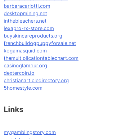
barbaracarlotti.com
desktopmining.net
inthebleachers.net
lexapro-rx-store.com
buyskincareproducts.org
frenchbulldogpuppyforsale.net
kogamasquid.com
themultiplicationtablechart.com
casinoglamour.org
dextercoin.io
christianarticledirectory.org
5homestyle.com
Links
mygamblingstory.com