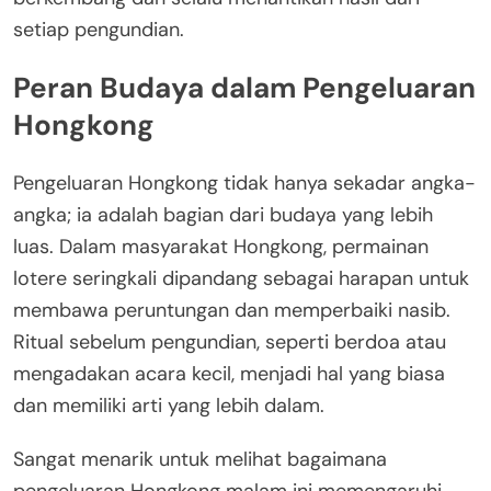
setiap pengundian.
Peran Budaya dalam Pengeluaran
Hongkong
Pengeluaran Hongkong tidak hanya sekadar angka-
angka; ia adalah bagian dari budaya yang lebih
luas. Dalam masyarakat Hongkong, permainan
lotere seringkali dipandang sebagai harapan untuk
membawa peruntungan dan memperbaiki nasib.
Ritual sebelum pengundian, seperti berdoa atau
mengadakan acara kecil, menjadi hal yang biasa
dan memiliki arti yang lebih dalam.
Sangat menarik untuk melihat bagaimana
pengeluaran Hongkong malam ini memengaruhi