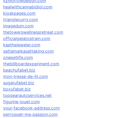
lizmorrowdesign.com
healwithcannabidiol.com
kioskpages.com
trianglecurry.com
imagedum.com
thetowerswellnessretreat.com
officialgelatostrain.com
kaethejeweler.com
sattamatkasattaking.com
onepetlife.com
thebillboardexperiment.com
beachufabet.biz
mon-tresse-de-lit.com
sugarufabet.biz
boxufabet.biz
topgearautoservices.net
figurine-jouet.com
your-facebook-address.com
perroquet-ma-passion.com