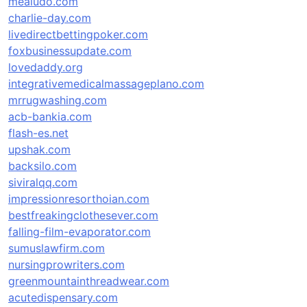
mealudo.com
charlie-day.com
livedirectbettingpoker.com
foxbusinessupdate.com
lovedaddy.org
integrativemedicalmassageplano.com
mrrugwashing.com
acb-bankia.com
flash-es.net
upshak.com
backsilo.com
siviralqq.com
impressionresorthoian.com
bestfreakingclothesever.com
falling-film-evaporator.com
sumuslawfirm.com
nursingprowriters.com
greenmountainthreadwear.com
acutedispensary.com