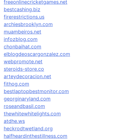
freeonlinecricketgames.net
bestcashing.biz
firerestrictions.us
archiesbrooklyn.com
muambeiros.net
infozblog.com
chonbaihat.com
elblogdeoscargonzalez.com
webpromote.net
steroids-store.co
arteydecoracion.net
fithog.com
bestlaptopbestmonitor.com
georginaryland.com
roseandbasil.com
thewhitewhitelights.com
atdhe.ws
heckrodtwetland.org
halfheardinthestillness.com