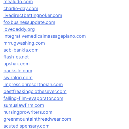
mealudo.com
charlie-day.com
livedirectbettingpoker.com
foxbusinessupdate.com
lovedaddy.org
integrativemedicalmassageplano.com
mrrugwashing.com
acb-bankia.com
flash-es.net
upshak.com
backsilo.com
siviralqq.com
impressionresorthoian.com
bestfreakingclothesever.com
falling-film-evaporator.com
sumuslawfirm.com
nursingprowriters.com
greenmountainthreadwear.com
acutedispensary.com