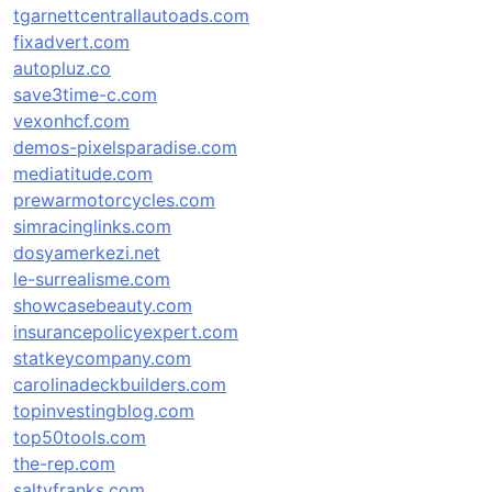
tgarnettcentrallautoads.com
fixadvert.com
autopluz.co
save3time-c.com
vexonhcf.com
demos-pixelsparadise.com
mediatitude.com
prewarmotorcycles.com
simracinglinks.com
dosyamerkezi.net
le-surrealisme.com
showcasebeauty.com
insurancepolicyexpert.com
statkeycompany.com
carolinadeckbuilders.com
topinvestingblog.com
top50tools.com
the-rep.com
saltyfranks.com