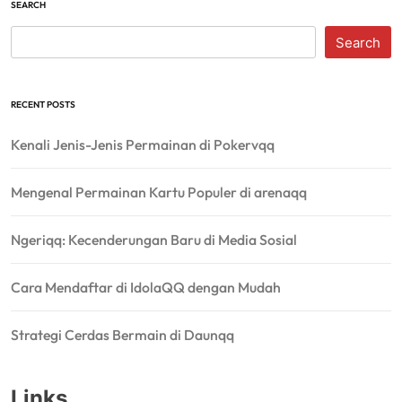
SEARCH
Search
RECENT POSTS
Kenali Jenis-Jenis Permainan di Pokervqq
Mengenal Permainan Kartu Populer di arenaqq
Ngeriqq: Kecenderungan Baru di Media Sosial
Cara Mendaftar di IdolaQQ dengan Mudah
Strategi Cerdas Bermain di Daunqq
Links