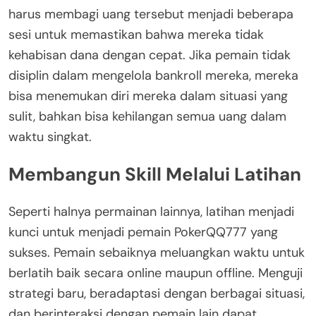
harus membagi uang tersebut menjadi beberapa
sesi untuk memastikan bahwa mereka tidak
kehabisan dana dengan cepat. Jika pemain tidak
disiplin dalam mengelola bankroll mereka, mereka
bisa menemukan diri mereka dalam situasi yang
sulit, bahkan bisa kehilangan semua uang dalam
waktu singkat.
Membangun Skill Melalui Latihan
Seperti halnya permainan lainnya, latihan menjadi
kunci untuk menjadi pemain PokerQQ777 yang
sukses. Pemain sebaiknya meluangkan waktu untuk
berlatih baik secara online maupun offline. Menguji
strategi baru, beradaptasi dengan berbagai situasi,
dan berinteraksi dengan pemain lain dapat