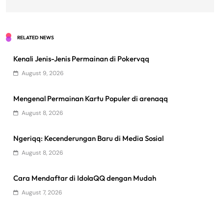
RELATED NEWS
Kenali Jenis-Jenis Permainan di Pokervqq
August 9, 2026
Mengenal Permainan Kartu Populer di arenaqq
August 8, 2026
Ngeriqq: Kecenderungan Baru di Media Sosial
August 8, 2026
Cara Mendaftar di IdolaQQ dengan Mudah
August 7, 2026