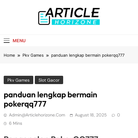
Skip
to
content
Kumpulan Situs
Temukan Kumpulan Situs Slot Online Terpercaya
Dengan Slot Demo Dan Kemudahan Deposit Pulsa
Slot Online
MENU
Untuk Pengalaman Bermain Yang Lebih Baik.
Terpercaya
Home
Pkv Games
panduan lengkap bermain pokerqq777
dengan Fitur
Demo dan Pulsa
Pkv Games
Slot Gacor
panduan lengkap bermain
pokerqq777
Admin@articlehorizone.com
August 18, 2025
0
6 Mins