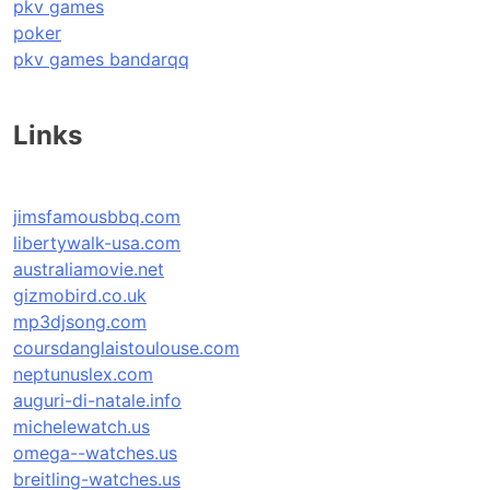
pkv games
poker
pkv games bandarqq
Links
jimsfamousbbq.com
libertywalk-usa.com
australiamovie.net
gizmobird.co.uk
mp3djsong.com
coursdanglaistoulouse.com
neptunuslex.com
auguri-di-natale.info
michelewatch.us
omega--watches.us
breitling-watches.us