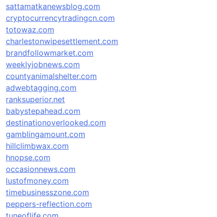
sattamatkanewsblog.com
cryptocurrencytradingcn.com
totowaz.com
charlestonwipesettlement.com
brandfollowmarket.com
weeklyjobnews.com
countyanimalshelter.com
adwebtagging.com
ranksuperior.net
babystepahead.com
destinationoverlooked.com
gamblingamount.com
hillclimbwax.com
hnopse.com
occasionnews.com
lustofmoney.com
timebusinesszone.com
peppers-reflection.com
tuneoflife.com