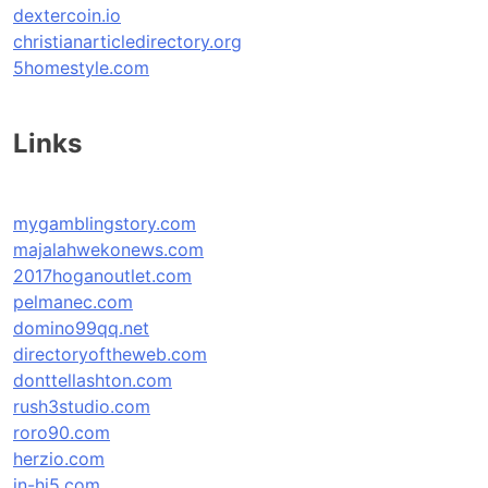
dextercoin.io
christianarticledirectory.org
5homestyle.com
Links
mygamblingstory.com
majalahwekonews.com
2017hoganoutlet.com
pelmanec.com
domino99qq.net
directoryoftheweb.com
donttellashton.com
rush3studio.com
roro90.com
herzio.com
in-hi5.com