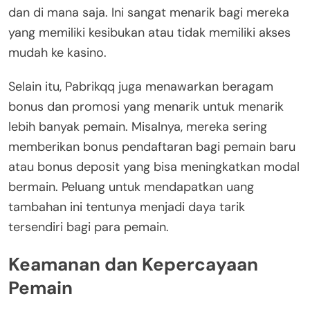
dan di mana saja. Ini sangat menarik bagi mereka
yang memiliki kesibukan atau tidak memiliki akses
mudah ke kasino.
Selain itu, Pabrikqq juga menawarkan beragam
bonus dan promosi yang menarik untuk menarik
lebih banyak pemain. Misalnya, mereka sering
memberikan bonus pendaftaran bagi pemain baru
atau bonus deposit yang bisa meningkatkan modal
bermain. Peluang untuk mendapatkan uang
tambahan ini tentunya menjadi daya tarik
tersendiri bagi para pemain.
Keamanan dan Kepercayaan
Pemain