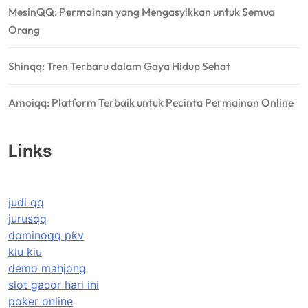
MesinQQ: Permainan yang Mengasyikkan untuk Semua
Orang
Shinqq: Tren Terbaru dalam Gaya Hidup Sehat
Amoiqq: Platform Terbaik untuk Pecinta Permainan Online
Links
judi qq
jurusqq
dominoqq pkv
kiu kiu
demo mahjong
slot gacor hari ini
poker online