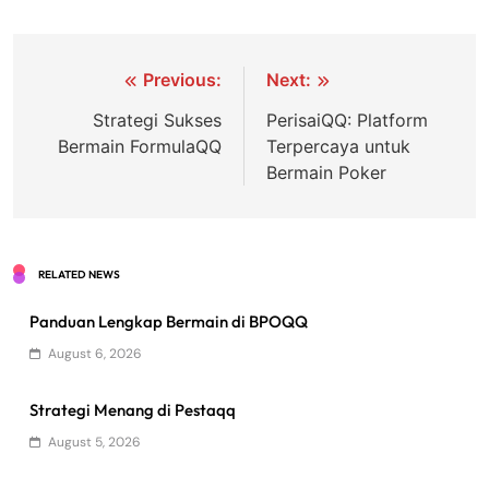
Post
Previous:
Next:
navigation
Strategi Sukses
PerisaiQQ: Platform
Bermain FormulaQQ
Terpercaya untuk
Bermain Poker
RELATED NEWS
Panduan Lengkap Bermain di BPOQQ
August 6, 2026
Strategi Menang di Pestaqq
August 5, 2026