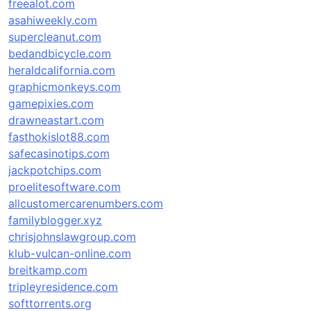
freealot.com
asahiweekly.com
supercleanut.com
bedandbicycle.com
heraldcalifornia.com
graphicmonkeys.com
gamepixies.com
drawneastart.com
fasthokislot88.com
safecasinotips.com
jackpotchips.com
proelitesoftware.com
allcustomercarenumbers.com
familyblogger.xyz
chrisjohnslawgroup.com
klub-vulcan-online.com
breitkamp.com
tripleyresidence.com
softtorrents.org