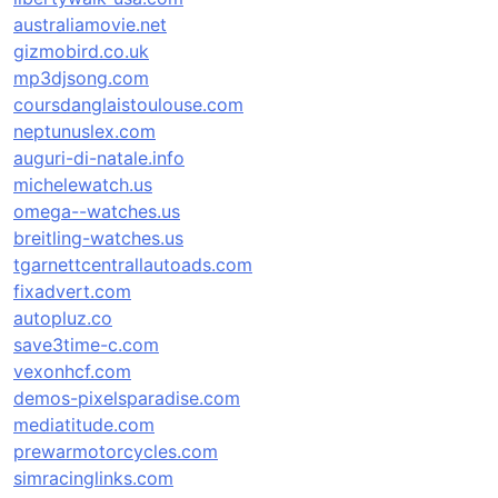
australiamovie.net
gizmobird.co.uk
mp3djsong.com
coursdanglaistoulouse.com
neptunuslex.com
auguri-di-natale.info
michelewatch.us
omega--watches.us
breitling-watches.us
tgarnettcentrallautoads.com
fixadvert.com
autopluz.co
save3time-c.com
vexonhcf.com
demos-pixelsparadise.com
mediatitude.com
prewarmotorcycles.com
simracinglinks.com