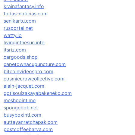
krainafantasy.info
todas-noticias.com
senikartu.com
rusportal.net
watty.io
livinginthesun.info
itsriz.com
cargoods.shop
capetownacupuncture.com
bitcoinvideospro.com
cosmiccrowcollective.com
alain-jacquet.com
gotisouizakayabakeneko.com
meshpoint.me
spongebob.net
busyboxintl.com
auttayanratchapak.com
postcoffeebarva.com