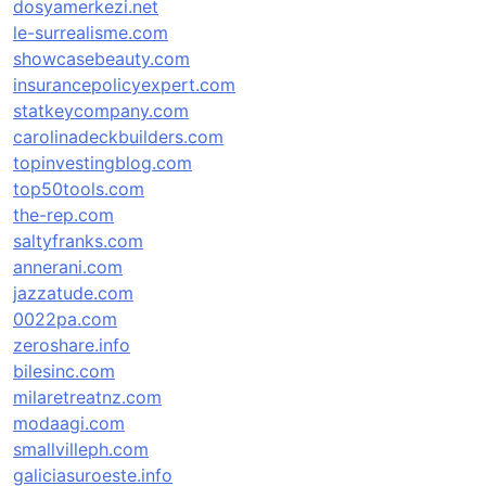
dosyamerkezi.net
le-surrealisme.com
showcasebeauty.com
insurancepolicyexpert.com
statkeycompany.com
carolinadeckbuilders.com
topinvestingblog.com
top50tools.com
the-rep.com
saltyfranks.com
annerani.com
jazzatude.com
0022pa.com
zeroshare.info
bilesinc.com
milaretreatnz.com
modaagi.com
smallvilleph.com
galiciasuroeste.info