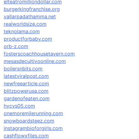
elteatromilliondollar.com
burgerkingfranchise.org
vallarpadathamma.net
realworldsize.com
teknolama.com
productforbaby.com
orb-z.com
fosterscoachhousetavern.com
mesasdecultivoonline.com
boilersnbits.com
latestviralpost.com
newfreearticle.com
blitzpowerusa.com
gardenofeaten.com
hycys05.com
onemoremilerunning.com
snowboardsteez.com
instagrambioforgirls.com
cashflowxfiles.com