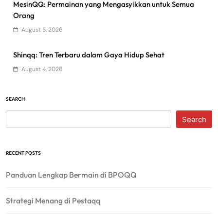
MesinQQ: Permainan yang Mengasyikkan untuk Semua
Orang
August 5, 2026
Shinqq: Tren Terbaru dalam Gaya Hidup Sehat
August 4, 2026
SEARCH
Search
RECENT POSTS
Panduan Lengkap Bermain di BPOQQ
Strategi Menang di Pestaqq