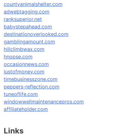
countyanimalshelter.com
adwebtagging.com
ranksuperior.net
babystepahead.com
destinationoverlooked.com
gamblingamount.com
hillclimbwax.com
hnopse.com
occasionnews.com
lustofmoney.com
timebusinesszone.com
peppers-reflection.com
tuneoflife.com
windowwellmaintenancepros.com
affiliateholder.com
Links