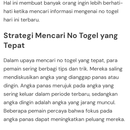
Hal ini membuat banyak orang ingin lebih berhati-
hati ketika mencari informasi mengenai no togel
hari ini terbaru.
Strategi Mencari No Togel yang
Tepat
Dalam upaya mencari no togel yang tepat, para
pemain sering berbagi tips dan trik. Mereka saling
mendiskusikan angka yang dianggap panas atau
dingin. Angka panas merujuk pada angka yang
sering keluar dalam periode terbaru, sedangkan
angka dingin adalah angka yang jarang muncul.
Beberapa pemain percaya bahwa fokus pada
angka panas dapat meningkatkan peluang mereka.