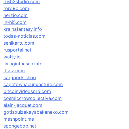
rush3studio.com
roro90.com
herzio.com
in-hi5.com
krainafantasy.info
todas-noticias.com
senikartu.com
rusportal.net
watty.io
livinginthesun.info
itsriz.com
cargoods.shop
capetownacupuncture.com
bitcoinvideospro.com
cosmiccrowcollective.com
alain-jacquet.com
gotisouizakayabakeneko.com
meshpoint.me
spongebob.net