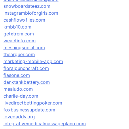
snowboardsteez.com
instagrambioforgirls.com
cashflowxfiles.com
kmbb10.com
getxtrem.com
weactinfo.com
meshingsocial.com
thearguer.com
marketing-mobile-app.com
floralpunchcraft.com
fiasone.com
danktankbattery.com
mealudo.com
charlie-day.com
livedirectbettingpoker.com
foxbusinessupdate.com
lovedaddy.org
integrativemedicalmassageplano.com