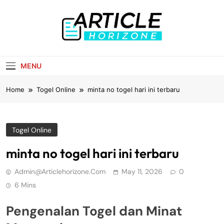
Skip
to
content
Kumpulan Situs
Temukan Kumpulan Situs Slot Online Terpercaya
Dengan Slot Demo Dan Kemudahan Deposit Pulsa
Slot Online
MENU
Untuk Pengalaman Bermain Yang Lebih Baik.
Terpercaya
Home
Togel Online
minta no togel hari ini terbaru
dengan Fitur
Demo dan Pulsa
Togel Online
minta no togel hari ini terbaru
Admin@articlehorizone.com
May 11, 2026
0
6 Mins
Pengenalan Togel dan Minat