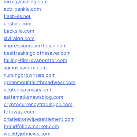
mrrugwashing.com
acb-bankia.com
flash-es.net
upshak.com
backsilo.com
siviralqq.com
impressionresorthoian.com
bestfreakingclothesever.com
falling-film-evaporator.com
sumuslawfirm.com
nursingprowriters.com
greenmountainthreadwear.com
acutedispensary.com
sattamatkanewsblog.com
cryptocurrencytradingcn.com
totowaz.com
charlestonwipesettlement.com
brandfollowmarket.com
weeklyjobnews.com