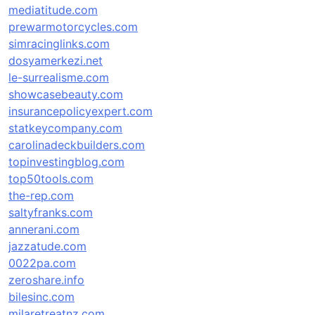
mediatitude.com
prewarmotorcycles.com
simracinglinks.com
dosyamerkezi.net
le-surrealisme.com
showcasebeauty.com
insurancepolicyexpert.com
statkeycompany.com
carolinadeckbuilders.com
topinvestingblog.com
top50tools.com
the-rep.com
saltyfranks.com
annerani.com
jazzatude.com
0022pa.com
zeroshare.info
bilesinc.com
milaretreatnz.com