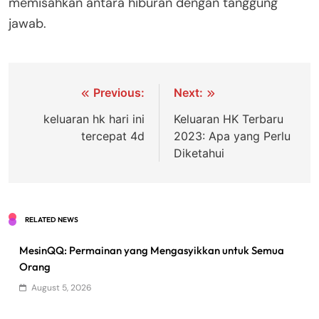
memisahkan antara hiburan dengan tanggung
jawab.
Post
Previous:
Next:
navigation
keluaran hk hari ini
Keluaran HK Terbaru
tercepat 4d
2023: Apa yang Perlu
Diketahui
RELATED NEWS
MesinQQ: Permainan yang Mengasyikkan untuk Semua
Orang
August 5, 2026