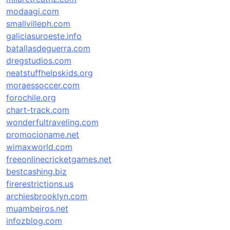
modaagi.com
smallvilleph.com
galiciasuroeste.info
batallasdeguerra.com
dregstudios.com
neatstuffhelpskids.org
moraessoccer.com
forochile.org
chart-track.com
wonderfultraveling.com
promocioname.net
wimaxworld.com
freeonlinecricketgames.net
bestcashing.biz
firerestrictions.us
archiesbrooklyn.com
muambeiros.net
infozblog.com