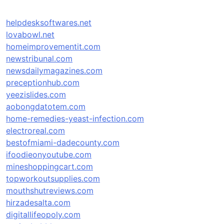
helpdesksoftwares.net
lovabowl.net
homeimprovementit.com
newstribunal.com
newsdailymagazines.com
preceptionhub.com
yeezislides.com
aobongdatotem.com
home-remedies-yeast-infection.com
electroreal.com
bestofmiami-dadecounty.com
ifoodieonyoutube.com
mineshoppingcart.com
topworkoutsupplies.com
mouthshutreviews.com
hirzadesalta.com
digitallifeopoly.com