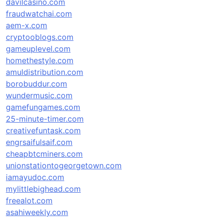
davilcasino.com
fraudwatchai.com
aem-x.com
cryptooblogs.com
gameuplevel.com
homethestyle.com
amuldistribution.com
borobuddur.com
wundermusic.com
gamefungames.com
25-minute-timer.com
creativefuntask.com
engrsaifulsaif.com
cheapbtcminers.com
unionstationtogeorgetown.com
iamayudoc.com
mylittlebighead.com
freealot.com
asahiweekly.com