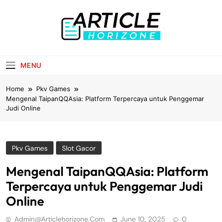
Skip
to
content
Kumpulan Situs
Temukan Kumpulan Situs Slot Online Terpercaya
Dengan Slot Demo Dan Kemudahan Deposit Pulsa
Slot Online
MENU
Untuk Pengalaman Bermain Yang Lebih Baik.
Terpercaya
Home
Pkv Games
Mengenal TaipanQQAsia: Platform Terpercaya untuk Penggemar
dengan Fitur
Judi Online
Demo dan Pulsa
Pkv Games
Slot Gacor
Mengenal TaipanQQAsia: Platform
Terpercaya untuk Penggemar Judi
Online
Admin@articlehorizone.com
June 10, 2025
0