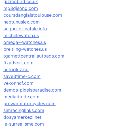
gizmobird.co.uk
mp3djsong.com
coursdanglaistoulouse.com
neptunuslex.com
auguri-di-natale.info
michelewatch.us
omega--watches.us
breitling-watches.us
tgarnettcentrallautoads.com
fixadvert.com
autopluz.co
save3time-c.com
vexonhcf.com
demos-pixelsparadise.com
mediatitude.com
prewarmotorcycles.com
simracinglinks.com
dosyamerkezi.net
le-surrealisme.com