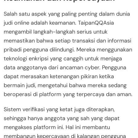
Salah satu aspek yang paling penting dalam dunia
judi online adalah keamanan. TaipanQQAsia
mengambil langkah-langkah serius untuk
memastikan bahwa setiap transaksi dan informasi
pribadi pengguna dilindungi. Mereka menggunakan
teknologi enkripsi yang canggih untuk menjaga
data anggotanya dari ancaman cyber. Pengguna
dapat merasakan ketenangan pikiran ketika
bermain judi, mengetahui bahwa mereka sedang
beroperasi di platform yang terpercaya dan aman.
Sistem verifikasi yang ketat juga diterapkan,
sehingga hanya anggota yang sah yang dapat
mengakses platform ini. Hal ini membantu
membangun kepercayaan di kalangan pengguna