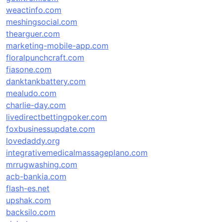
weactinfo.com
meshingsocial.com
thearguer.com
marketing-mobile-app.com
floralpunchcraft.com
fiasone.com
danktankbattery.com
mealudo.com
charlie-day.com
livedirectbettingpoker.com
foxbusinessupdate.com
lovedaddy.org
integrativemedicalmassageplano.com
mrrugwashing.com
acb-bankia.com
flash-es.net
upshak.com
backsilo.com