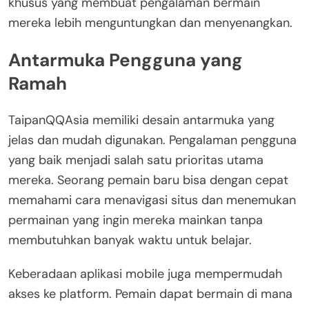
khusus yang membuat pengalaman bermain
mereka lebih menguntungkan dan menyenangkan.
Antarmuka Pengguna yang
Ramah
TaipanQQAsia memiliki desain antarmuka yang
jelas dan mudah digunakan. Pengalaman pengguna
yang baik menjadi salah satu prioritas utama
mereka. Seorang pemain baru bisa dengan cepat
memahami cara menavigasi situs dan menemukan
permainan yang ingin mereka mainkan tanpa
membutuhkan banyak waktu untuk belajar.
Keberadaan aplikasi mobile juga mempermudah
akses ke platform. Pemain dapat bermain di mana