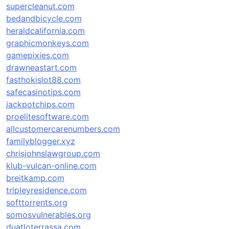
supercleanut.com
bedandbicycle.com
heraldcalifornia.com
graphicmonkeys.com
gamepixies.com
drawneastart.com
fasthokislot88.com
safecasinotips.com
jackpotchips.com
proelitesoftware.com
allcustomercarenumbers.com
familyblogger.xyz
chrisjohnslawgroup.com
klub-vulcan-online.com
breitkamp.com
tripleyresidence.com
softtorrents.org
somosvulnerables.org
duatloterrassa.com