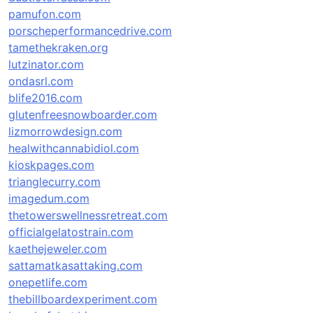
pamufon.com
porscheperformancedrive.com
tamethekraken.org
lutzinator.com
ondasrl.com
blife2016.com
glutenfreesnowboarder.com
lizmorrowdesign.com
healwithcannabidiol.com
kioskpages.com
trianglecurry.com
imagedum.com
thetowerswellnessretreat.com
officialgelatostrain.com
kaethejeweler.com
sattamatkasattaking.com
onepetlife.com
thebillboardexperiment.com