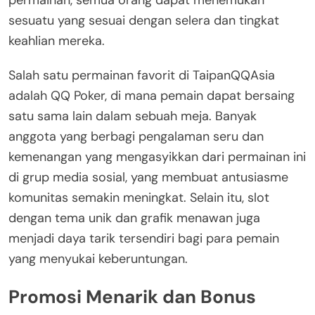
permainan, semua orang dapat menemukan
sesuatu yang sesuai dengan selera dan tingkat
keahlian mereka.
Salah satu permainan favorit di TaipanQQAsia
adalah QQ Poker, di mana pemain dapat bersaing
satu sama lain dalam sebuah meja. Banyak
anggota yang berbagi pengalaman seru dan
kemenangan yang mengasyikkan dari permainan ini
di grup media sosial, yang membuat antusiasme
komunitas semakin meningkat. Selain itu, slot
dengan tema unik dan grafik menawan juga
menjadi daya tarik tersendiri bagi para pemain
yang menyukai keberuntungan.
Promosi Menarik dan Bonus