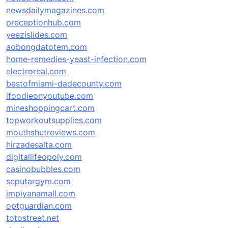
newsdailymagazines.com
preceptionhub.com
yeezislides.com
aobongdatotem.com
home-remedies-yeast-infection.com
electroreal.com
bestofmiami-dadecounty.com
ifoodieonyoutube.com
mineshoppingcart.com
topworkoutsupplies.com
mouthshutreviews.com
hirzadesalta.com
digitallifeopoly.com
casinobubbles.com
seputargym.com
impiyanamall.com
optguardian.com
totostreet.net