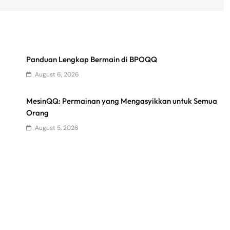
Panduan Lengkap Bermain di BPOQQ
August 6, 2026
MesinQQ: Permainan yang Mengasyikkan untuk Semua
Orang
August 5, 2026