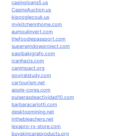
casinoloans5.us
CasinoAuction.us
kipooglecouk.us
mykitchennhome.com
aumoulinvert.com
thefoodiepassport.com
superwindowproject.com
papibakigrafo.com
icanhazjs.com
canimpact.org
goviralstudy.com
cartourism.net
apple-cores.com
pulserasdeactividad10.com
barbaracarlotti.com
desktopmining.net
inthebleachers.net
lexapro-rx-store.com
buyskincareproducts.org