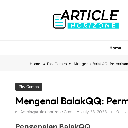
Skip
to
content
Kumpulan Situs Slot 
Temukan Kumpulan Situs Slot Online Terpercaya Dengan Slot
Home
Home
Pkv Games
Mengenal BalakQQ: Permainan
Pkv Games
Mengenal BalakQQ: Perma
Admin@articlehorizone.com
July 25, 2025
0
Pengenalan BalakQQ