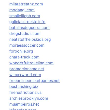
milaretreatnz.com
modaagi.com
smallvilleph.com
galiciasuroeste.info
batallasdeguerra.com
dregstudios.com
neatstuffhelpskids.org
moraessoccer.com
forochile.org
chart-track.com
wonderfultraveling.com
promocioname.net
wimaxworld.com
freeonlinecricketgames.net
bestcashing.biz
firerestrictions.us
archiesbrooklyn.com
muambeiros.net
infozblog.com