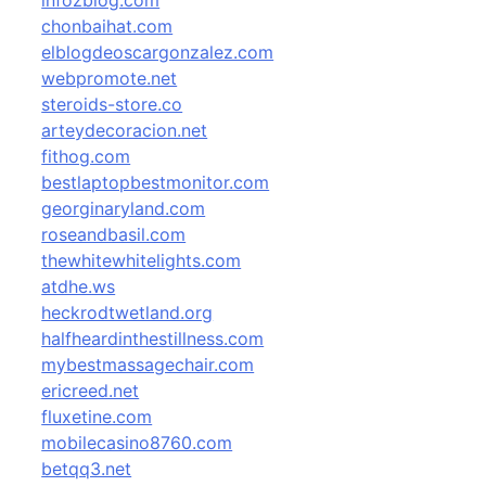
chonbaihat.com
elblogdeoscargonzalez.com
webpromote.net
steroids-store.co
arteydecoracion.net
fithog.com
bestlaptopbestmonitor.com
georginaryland.com
roseandbasil.com
thewhitewhitelights.com
atdhe.ws
heckrodtwetland.org
halfheardinthestillness.com
mybestmassagechair.com
ericreed.net
fluxetine.com
mobilecasino8760.com
betqq3.net