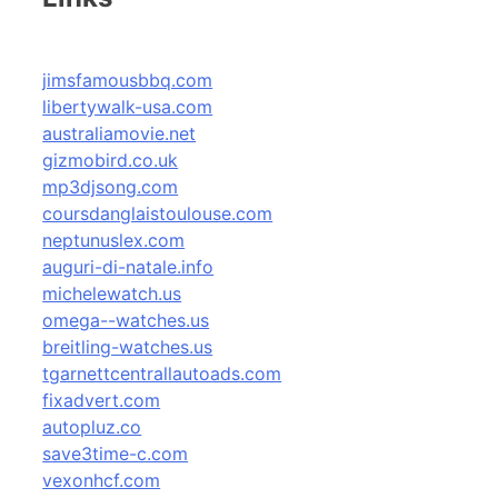
jimsfamousbbq.com
libertywalk-usa.com
australiamovie.net
gizmobird.co.uk
mp3djsong.com
coursdanglaistoulouse.com
neptunuslex.com
auguri-di-natale.info
michelewatch.us
omega--watches.us
breitling-watches.us
tgarnettcentrallautoads.com
fixadvert.com
autopluz.co
save3time-c.com
vexonhcf.com