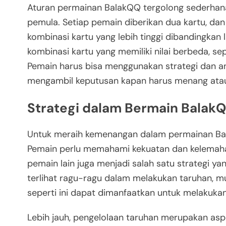
Aturan permainan BalakQQ tergolong sederha
pemula. Setiap pemain diberikan dua kartu, dan 
kombinasi kartu yang lebih tinggi dibandingkan
kombinasi kartu yang memiliki nilai berbeda, sep
Pemain harus bisa menggunakan strategi dan an
mengambil keputusan kapan harus menang ata
Strategi dalam Bermain Balak
Untuk meraih kemenangan dalam permainan Bala
Pemain perlu memahami kekuatan dan kelemahan k
pemain lain juga menjadi salah satu strategi ya
terlihat ragu-ragu dalam melakukan taruhan, mu
seperti ini dapat dimanfaatkan untuk melakukan 
Lebih jauh, pengelolaan taruhan merupakan asp