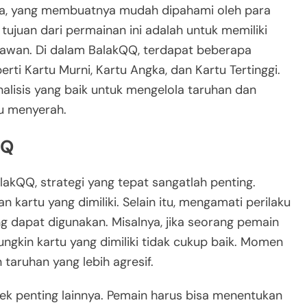
na, yang membuatnya mudah dipahami oleh para
tujuan dari permainan ini adalah untuk memiliki
 lawan. Di dalam BalakQQ, terdapat beberapa
erti Kartu Murni, Kartu Angka, dan Kartu Tertinggi.
alisis yang baik untuk mengelola taruhan dan
u menyerah.
QQ
kQQ, strategi yang tepat sangatlah penting.
artu yang dimiliki. Selain itu, mengamati perilaku
ng dapat digunakan. Misalnya, jika seorang pemain
ngkin kartu yang dimiliki tidak cukup baik. Momen
taruhan yang lebih agresif.
ek penting lainnya. Pemain harus bisa menentukan