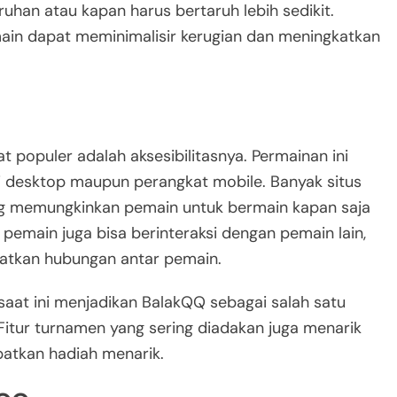
uhan atau kapan harus bertaruh lebih sedikit.
ain dapat meminimalisir kerugian dan meningkatkan
populer adalah aksesibilitasnya. Permainan ini
di desktop maupun perangkat mobile. Banyak situs
ng memungkinkan pemain untuk bermain kapan saja
, pemain juga bisa berinteraksi dengan pemain lain,
atkan hubungan antar pemain.
saat ini menjadikan BalakQQ sebagai salah satu
Fitur turnamen yang sering diadakan juga menarik
atkan hadiah menarik.