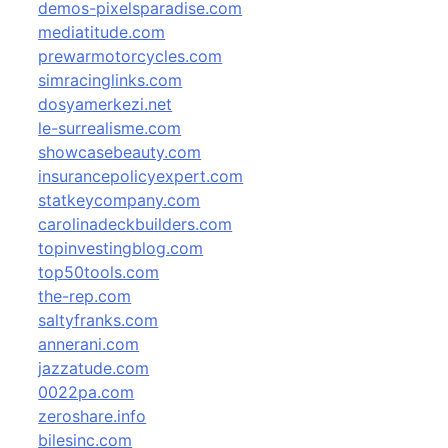
demos-pixelsparadise.com
mediatitude.com
prewarmotorcycles.com
simracinglinks.com
dosyamerkezi.net
le-surrealisme.com
showcasebeauty.com
insurancepolicyexpert.com
statkeycompany.com
carolinadeckbuilders.com
topinvestingblog.com
top50tools.com
the-rep.com
saltyfranks.com
annerani.com
jazzatude.com
0022pa.com
zeroshare.info
bilesinc.com