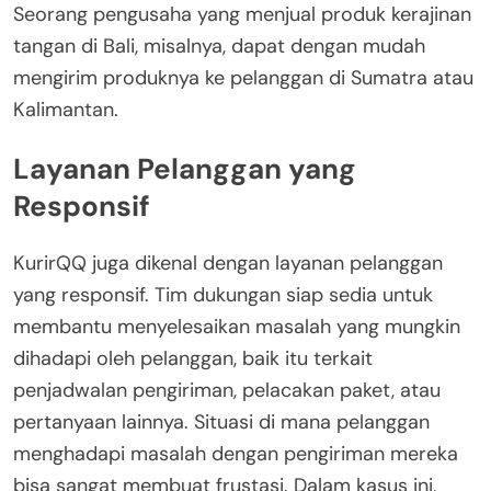
Seorang pengusaha yang menjual produk kerajinan
tangan di Bali, misalnya, dapat dengan mudah
mengirim produknya ke pelanggan di Sumatra atau
Kalimantan.
Layanan Pelanggan yang
Responsif
KurirQQ juga dikenal dengan layanan pelanggan
yang responsif. Tim dukungan siap sedia untuk
membantu menyelesaikan masalah yang mungkin
dihadapi oleh pelanggan, baik itu terkait
penjadwalan pengiriman, pelacakan paket, atau
pertanyaan lainnya. Situasi di mana pelanggan
menghadapi masalah dengan pengiriman mereka
bisa sangat membuat frustasi. Dalam kasus ini,