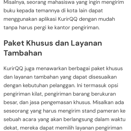
Misalnya, seorang mahasiswa yang ingin mengirim
buku kepada temannya di kota lain dapat
menggunakan aplikasi KurirQQ dengan mudah
tanpa harus pergi ke kantor pengiriman.
Paket Khusus dan Layanan
Tambahan
KurirQQ juga menawarkan berbagai paket khusus
dan layanan tambahan yang dapat disesuaikan
dengan kebutuhan pelanggan. Ini termasuk opsi
pengiriman kilat, pengiriman barang berukuran
besar, dan jasa pengemasan khusus. Misalkan ada
seseorang yang harus mengirim stand pameran ke
sebuah acara yang akan berlangsung dalam waktu
dekat, mereka dapat memilih layanan pengiriman