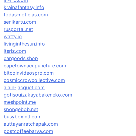
krainafantasy.info
todas-noticias.com
senikartu.com
rusportal.net
watty.io
livinginthesun.info
itsriz.com
cargoods.shop
capetownacupuncture.com
bitcoinvideospro.com
cosmiccrowcollective.com
alain-jacquet.com
gotisouizakayabakeneko.com
meshpoint.me
spongebob.net
busyboxintl.com
auttayanratchapak.com
postcoffeebarva.com