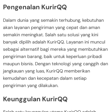
Pengenalan KurirQQ
Dalam dunia yang semakin terhubung, kebutuhan
akan layanan pengiriman yang cepat dan aman
semakin meningkat. Salah satu solusi yang kini
banyak dipilih adalah KurirQQ. Layanan ini muncul
sebagai alternatif bagi mereka yang membutuhkan
pengiriman barang, baik untuk keperluan pribadi
maupun bisnis. Dengan teknologi yang canggih dan
jangkauan yang luas, KurirQQ memberikan
kemudahan dan kecepatan dalam setiap
pengiriman yang dilakukan.
Keunggulan KurirQQ