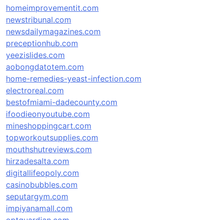
homeimprovementit.com
newstribunal.com
newsdailymagazines.com
preceptionhub.com
yeezislides.com
aobongdatotem.com
home-remedies-yeast-infection.com
electroreal.com
bestofmiami-dadecounty.com
ifoodieonyoutube.com
mineshoppingcart.com
topworkoutsupplies.com
mouthshutreviews.com
hirzadesalta.com
digitallifeopoly.com
casinobubbles.com
seputargym.com
impiyanamall.com
optguardian.com