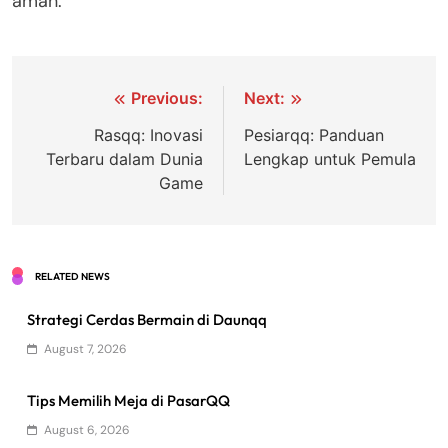
aman.
Post
Previous:
Next:
navigation
Rasqq: Inovasi
Pesiarqq: Panduan
Terbaru dalam Dunia
Lengkap untuk Pemula
Game
RELATED NEWS
Strategi Cerdas Bermain di Daunqq
August 7, 2026
Tips Memilih Meja di PasarQQ
August 6, 2026