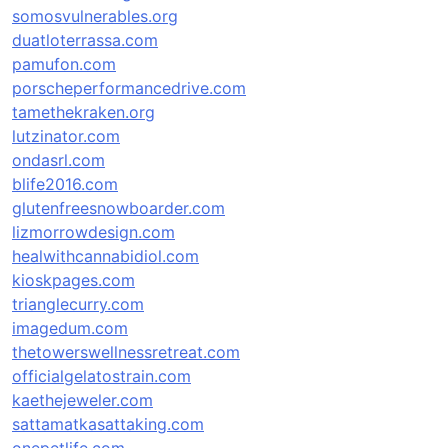
somosvulnerables.org
duatloterrassa.com
pamufon.com
porscheperformancedrive.com
tamethekraken.org
lutzinator.com
ondasrl.com
blife2016.com
glutenfreesnowboarder.com
lizmorrowdesign.com
healwithcannabidiol.com
kioskpages.com
trianglecurry.com
imagedum.com
thetowerswellnessretreat.com
officialgelatostrain.com
kaethejeweler.com
sattamatkasattaking.com
onepetlife.com