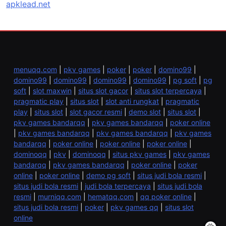
apklead.net
menuqq.com
|
pkv games
|
poker
|
poker
|
domino99
|
domino99
|
domino99
|
domino99
|
domino99
|
pg soft
|
pg
soft
|
slot maxwin
|
situs slot gacor
|
situs slot terpercaya
|
pragmatic play
|
situs slot
|
slot anti rungkat
|
pragmatic
play
|
situs slot
|
slot gacor resmi
|
demo slot
|
situs slot
|
pkv games bandarqq
|
pkv games bandarqq
|
poker online
|
pkv games bandarqq
|
pkv games bandarqq
|
pkv games
bandarqq
|
poker online
|
poker online
|
poker online
|
dominoqq
|
pkv
|
dominoqq
|
situs pkv games
|
pkv games
bandarqq
|
pkv games bandarqq
|
poker online
|
poker
online
|
poker online
|
demo pg soft
|
situs judi bola resmi
|
situs judi bola resmi
|
judi bola terpercaya
|
situs judi bola
resmi
|
murniqq.com
|
hematqq.com
|
qq poker online
|
situs judi bola resmi
|
poker
|
pkv games qq
|
situs slot
online