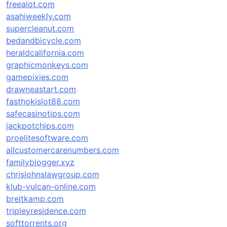
freealot.com
asahiweekly.com
supercleanut.com
bedandbicycle.com
heraldcalifornia.com
graphicmonkeys.com
gamepixies.com
drawneastart.com
fasthokislot88.com
safecasinotips.com
jackpotchips.com
proelitesoftware.com
allcustomercarenumbers.com
familyblogger.xyz
chrisjohnslawgroup.com
klub-vulcan-online.com
breitkamp.com
tripleyresidence.com
softtorrents.org