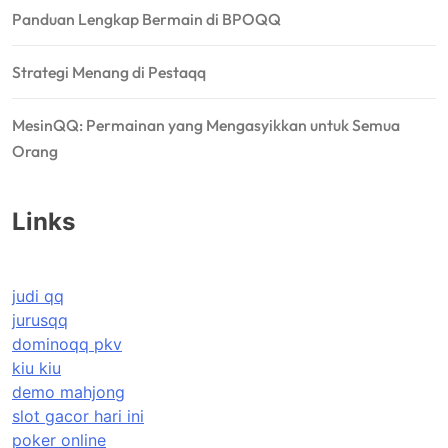
Panduan Lengkap Bermain di BPOQQ
Strategi Menang di Pestaqq
MesinQQ: Permainan yang Mengasyikkan untuk Semua
Orang
Links
judi qq
jurusqq
dominoqq pkv
kiu kiu
demo mahjong
slot gacor hari ini
poker online