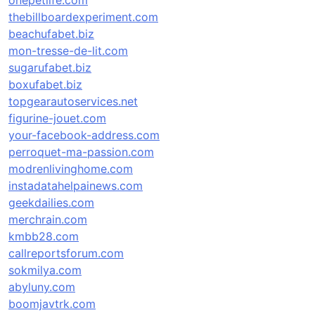
thebillboardexperiment.com
beachufabet.biz
mon-tresse-de-lit.com
sugarufabet.biz
boxufabet.biz
topgearautoservices.net
figurine-jouet.com
your-facebook-address.com
perroquet-ma-passion.com
modrenlivinghome.com
instadatahelpainews.com
geekdailies.com
merchrain.com
kmbb28.com
callreportsforum.com
sokmilya.com
abyluny.com
boomjavtrk.com