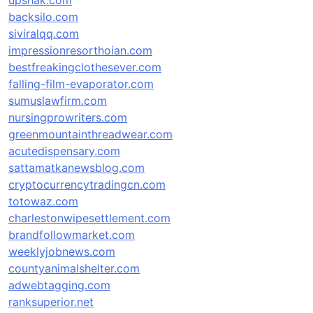
backsilo.com
siviralqq.com
impressionresorthoian.com
bestfreakingclothesever.com
falling-film-evaporator.com
sumuslawfirm.com
nursingprowriters.com
greenmountainthreadwear.com
acutedispensary.com
sattamatkanewsblog.com
cryptocurrencytradingcn.com
totowaz.com
charlestonwipesettlement.com
brandfollowmarket.com
weeklyjobnews.com
countyanimalshelter.com
adwebtagging.com
ranksuperior.net