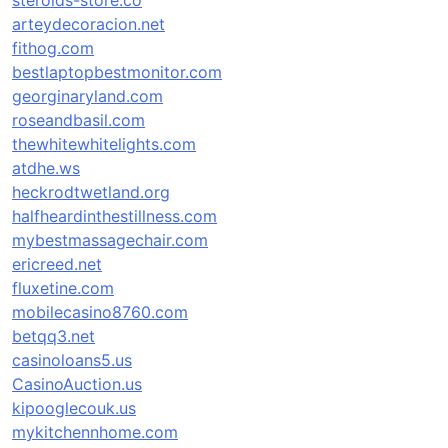
arteydecoracion.net
fithog.com
bestlaptopbestmonitor.com
georginaryland.com
roseandbasil.com
thewhitewhitelights.com
atdhe.ws
heckrodtwetland.org
halfheardinthestillness.com
mybestmassagechair.com
ericreed.net
fluxetine.com
mobilecasino8760.com
betqq3.net
casinoloans5.us
CasinoAuction.us
kipooglecouk.us
mykitchennhome.com