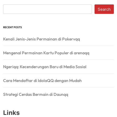
Search
RECENT POSTS
Kenali Jenis-Jenis Permainan di Pokervqq
Mengenal Permainan Kartu Populer di arenaqq
Ngeriqq: Kecenderungan Baru di Media Sosial
Cara Mendaftar di IdolaQQ dengan Mudah
Strategi Cerdas Bermain di Daunqq
Links