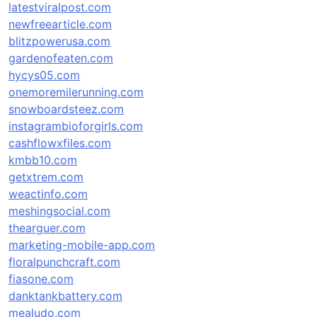
latestviralpost.com
newfreearticle.com
blitzpowerusa.com
gardenofeaten.com
hycys05.com
onemoremilerunning.com
snowboardsteez.com
instagrambioforgirls.com
cashflowxfiles.com
kmbb10.com
getxtrem.com
weactinfo.com
meshingsocial.com
thearguer.com
marketing-mobile-app.com
floralpunchcraft.com
fiasone.com
danktankbattery.com
mealudo.com