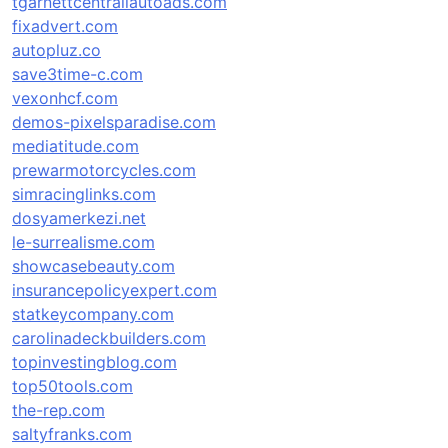
tgarnettcentrallautoads.com
fixadvert.com
autopluz.co
save3time-c.com
vexonhcf.com
demos-pixelsparadise.com
mediatitude.com
prewarmotorcycles.com
simracinglinks.com
dosyamerkezi.net
le-surrealisme.com
showcasebeauty.com
insurancepolicyexpert.com
statkeycompany.com
carolinadeckbuilders.com
topinvestingblog.com
top50tools.com
the-rep.com
saltyfranks.com