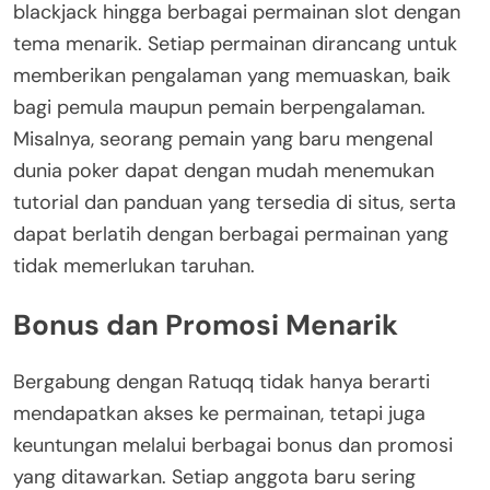
blackjack hingga berbagai permainan slot dengan
tema menarik. Setiap permainan dirancang untuk
memberikan pengalaman yang memuaskan, baik
bagi pemula maupun pemain berpengalaman.
Misalnya, seorang pemain yang baru mengenal
dunia poker dapat dengan mudah menemukan
tutorial dan panduan yang tersedia di situs, serta
dapat berlatih dengan berbagai permainan yang
tidak memerlukan taruhan.
Bonus dan Promosi Menarik
Bergabung dengan Ratuqq tidak hanya berarti
mendapatkan akses ke permainan, tetapi juga
keuntungan melalui berbagai bonus dan promosi
yang ditawarkan. Setiap anggota baru sering