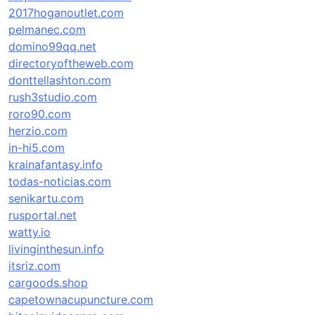
2017hoganoutlet.com
pelmanec.com
domino99qq.net
directoryoftheweb.com
donttellashton.com
rush3studio.com
roro90.com
herzio.com
in-hi5.com
krainafantasy.info
todas-noticias.com
senikartu.com
rusportal.net
watty.io
livinginthesun.info
itsriz.com
cargoods.shop
capetownacupuncture.com