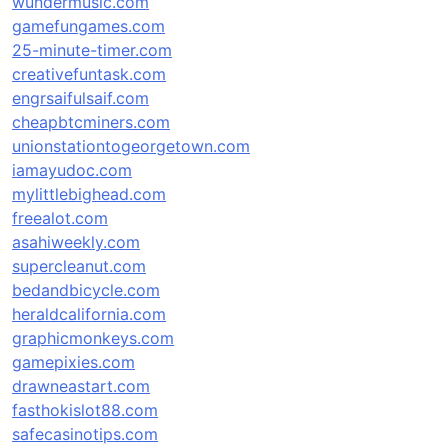
wundermusic.com
gamefungames.com
25-minute-timer.com
creativefuntask.com
engrsaifulsaif.com
cheapbtcminers.com
unionstationtogeorgetown.com
iamayudoc.com
mylittlebighead.com
freealot.com
asahiweekly.com
supercleanut.com
bedandbicycle.com
heraldcalifornia.com
graphicmonkeys.com
gamepixies.com
drawneastart.com
fasthokislot88.com
safecasinotips.com