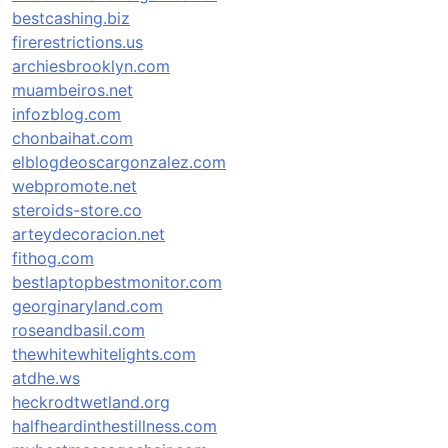
bestcashing.biz
firerestrictions.us
archiesbrooklyn.com
muambeiros.net
infozblog.com
chonbaihat.com
elblogdeoscargonzalez.com
webpromote.net
steroids-store.co
arteydecoracion.net
fithog.com
bestlaptopbestmonitor.com
georginaryland.com
roseandbasil.com
thewhitewhitelights.com
atdhe.ws
heckrodtwetland.org
halfheardinthestillness.com