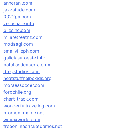
annerani.com
jazzatude.com
0022pa.com
zeroshare.info
bilesinc.com
milaretreatnz.com
modaagi.com
smallvilleph.com
galiciasuroeste.info
batallasdeguerra.com
dregstudios.com
neatstuffhelpskids.org
moraessoccer.com
forochile.org
chart-track.com
wonderfultraveling.com
promocioname.net
wimaxworld.com
freeonlinecricketgames.net