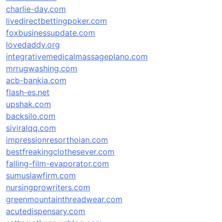
charlie-day.com
livedirectbettingpoker.com
foxbusinessupdate.com
lovedaddy.org
integrativemedicalmassageplano.com
mrrugwashing.com
acb-bankia.com
flash-es.net
upshak.com
backsilo.com
siviralqq.com
impressionresorthoian.com
bestfreakingclothesever.com
falling-film-evaporator.com
sumuslawfirm.com
nursingprowriters.com
greenmountainthreadwear.com
acutedispensary.com