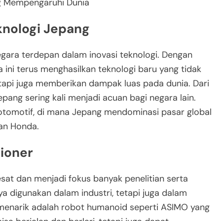
ng Mempengaruhi Dunia
knologi Jepang
egara terdepan dalam inovasi teknologi. Dengan
 ini terus menghasilkan teknologi baru yang tidak
api juga memberikan dampak luas pada dunia. Dari
epang sering kali menjadi acuan bagi negara lain.
 otomotif, di mana Jepang mendominasi pasar global
an Honda.
sioner
sat dan menjadi fokus banyak penelitian serta
 digunakan dalam industri, tetapi juga dalam
 menarik adalah robot humanoid seperti ASIMO yang