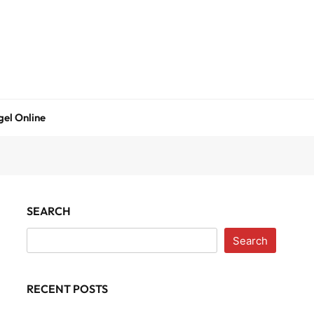
n Fitur Demo dan Pulsa
ih Baik.
gel Online
SEARCH
Search
RECENT POSTS