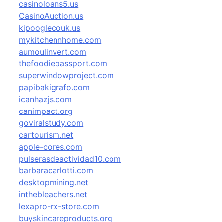
casinoloans5.us
CasinoAuction.us
kipooglecouk.us
mykitchennhome.com
aumoulinvert.com
thefoodiepassport.com
superwindowproject.com
papibakigrafo.com
icanhazjs.com
canimpact.org
goviralstudy.com
cartourism.net
apple-cores.com
pulserasdeactividad10.com
barbaracarlotti.com
desktopmining.net
inthebleachers.net
lexapro-rx-store.com
buyskincareproducts.org