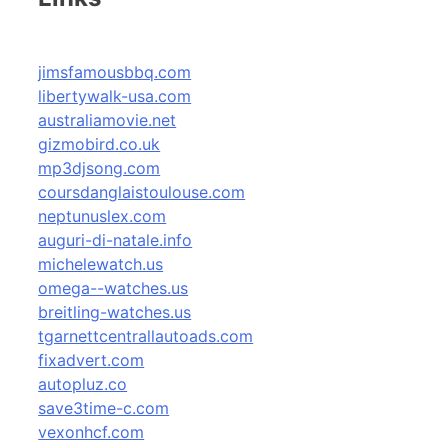
jimsfamousbbq.com
libertywalk-usa.com
australiamovie.net
gizmobird.co.uk
mp3djsong.com
coursdanglaistoulouse.com
neptunuslex.com
auguri-di-natale.info
michelewatch.us
omega--watches.us
breitling-watches.us
tgarnettcentrallautoads.com
fixadvert.com
autopluz.co
save3time-c.com
vexonhcf.com