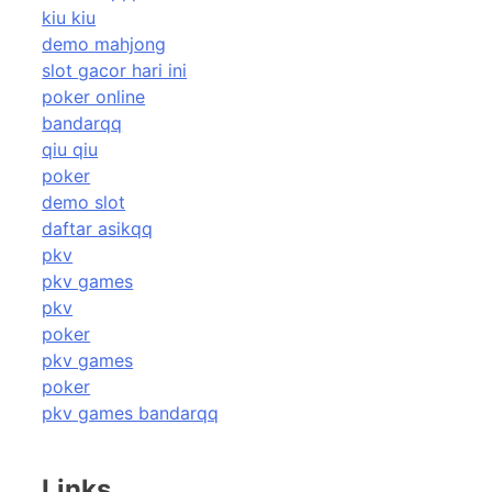
kiu kiu
demo mahjong
slot gacor hari ini
poker online
bandarqq
qiu qiu
poker
demo slot
daftar asikqq
pkv
pkv games
pkv
poker
pkv games
poker
pkv games bandarqq
Links