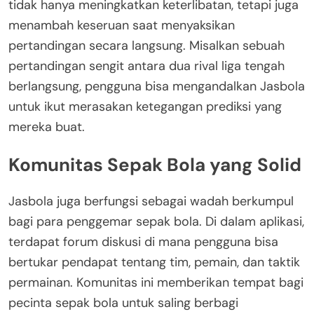
tidak hanya meningkatkan keterlibatan, tetapi juga
menambah keseruan saat menyaksikan
pertandingan secara langsung. Misalkan sebuah
pertandingan sengit antara dua rival liga tengah
berlangsung, pengguna bisa mengandalkan Jasbola
untuk ikut merasakan ketegangan prediksi yang
mereka buat.
Komunitas Sepak Bola yang Solid
Jasbola juga berfungsi sebagai wadah berkumpul
bagi para penggemar sepak bola. Di dalam aplikasi,
terdapat forum diskusi di mana pengguna bisa
bertukar pendapat tentang tim, pemain, dan taktik
permainan. Komunitas ini memberikan tempat bagi
pecinta sepak bola untuk saling berbagi