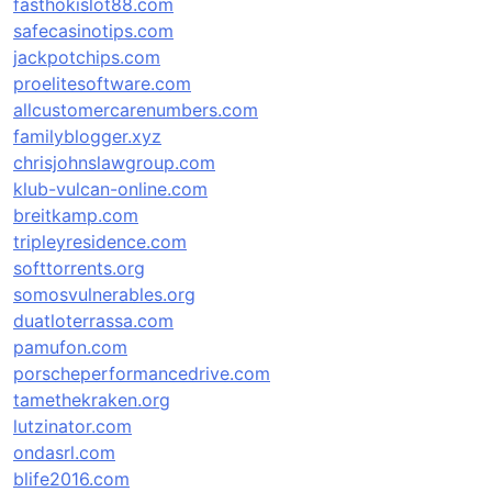
fasthokislot88.com
safecasinotips.com
jackpotchips.com
proelitesoftware.com
allcustomercarenumbers.com
familyblogger.xyz
chrisjohnslawgroup.com
klub-vulcan-online.com
breitkamp.com
tripleyresidence.com
softtorrents.org
somosvulnerables.org
duatloterrassa.com
pamufon.com
porscheperformancedrive.com
tamethekraken.org
lutzinator.com
ondasrl.com
blife2016.com