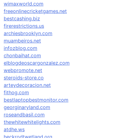
wimaxworld.com
freeonlinecricketgames.net
bestcashing.biz
firerestrictions.us
archiesbrooklyn.com
muambeiros.net
infozblog.com
chonbaihat.com
elblogdeoscargonzalez.com
webpromote.net
steroids-store.co
arteydecoracion.net
fithog.com
bestlaptopbestmonitor.com
georginaryland.com
roseandbasil.com
thewhitewhitelights.com
atdhe.ws
heckrodtwetland.org