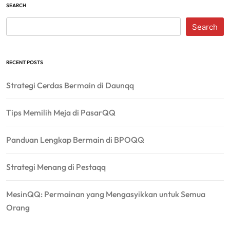
SEARCH
Search
RECENT POSTS
Strategi Cerdas Bermain di Daunqq
Tips Memilih Meja di PasarQQ
Panduan Lengkap Bermain di BPOQQ
Strategi Menang di Pestaqq
MesinQQ: Permainan yang Mengasyikkan untuk Semua
Orang