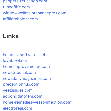
peppers-reflection.com
tuneoflife.com
windowwellmaintenancepros.com
affiliateholder.com
Links
helpdesksoftwares.net
lovabowl.net
homeimprovementit.com
newstribunal.com
newsdailymagazines.com
preceptionhub.com
yeezislides.com
aobongdatotem.com
home-remedies-yeast-infection.com
electroreal.com