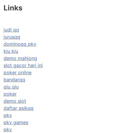
Links
judi qq
jurusqq
dominoqq pkv
kiu kiu
demo mahjong
slot gacor hari ini
poker online
bandarqq
qiu qiu
poker
demo slot
daftar asikqq
pkv
pkv games
pkv