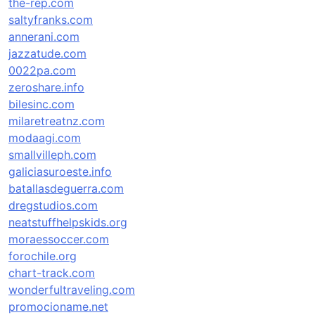
the-rep.com
saltyfranks.com
annerani.com
jazzatude.com
0022pa.com
zeroshare.info
bilesinc.com
milaretreatnz.com
modaagi.com
smallvilleph.com
galiciasuroeste.info
batallasdeguerra.com
dregstudios.com
neatstuffhelpskids.org
moraessoccer.com
forochile.org
chart-track.com
wonderfultraveling.com
promocioname.net