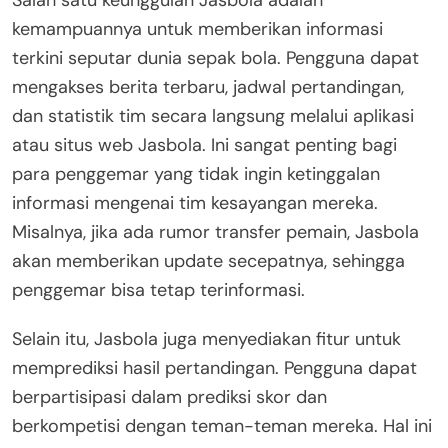
Salah satu keunggulan Jasbola adalah
kemampuannya untuk memberikan informasi
terkini seputar dunia sepak bola. Pengguna dapat
mengakses berita terbaru, jadwal pertandingan,
dan statistik tim secara langsung melalui aplikasi
atau situs web Jasbola. Ini sangat penting bagi
para penggemar yang tidak ingin ketinggalan
informasi mengenai tim kesayangan mereka.
Misalnya, jika ada rumor transfer pemain, Jasbola
akan memberikan update secepatnya, sehingga
penggemar bisa tetap terinformasi.
Selain itu, Jasbola juga menyediakan fitur untuk
memprediksi hasil pertandingan. Pengguna dapat
berpartisipasi dalam prediksi skor dan
berkompetisi dengan teman-teman mereka. Hal ini