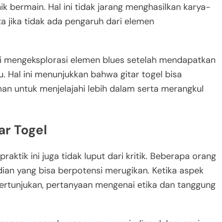
 bermain. Hal ini tidak jarang menghasilkan karya-
ta jika tidak ada pengaruh dari elemen
i mengeksplorasi elemen blues setelah mendapatkan
 Hal ini menunjukkan bahwa gitar togel bisa
untuk menjelajahi lebih dalam serta merangkul
ar Togel
raktik ini juga tidak luput dari kritik. Beberapa orang
an yang bisa berpotensi merugikan. Ketika aspek
rtunjukan, pertanyaan mengenai etika dan tanggung