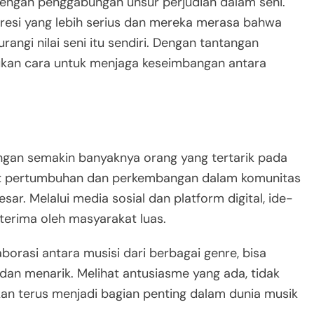
dengan penggabungan unsur perjudian dalam seni.
resi yang lebih serius dan mereka merasa bahwa
gi nilai seni itu sendiri. Dengan tantangan
mukan cara untuk menjaga keseimbangan antara
engan semakin banyaknya orang yang tertarik pada
hat pertumbuhan dan perkembangan dalam komunitas
sar. Melalui media sosial dan platform digital, ide-
terima oleh masyarakat luas.
aborasi antara musisi dari berbagai genre, bisa
 dan menarik. Melihat antusiasme yang ada, tidak
an terus menjadi bagian penting dalam dunia musik