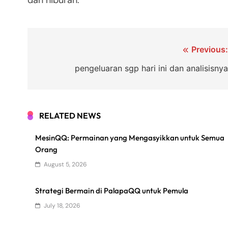
Post
Previous
navigation
pengeluaran sgp hari ini dan analisisny
RELATED NEWS
MesinQQ: Permainan yang Mengasyikkan untuk Semua
Orang
August 5, 2026
Strategi Bermain di PalapaQQ untuk Pemula
July 18, 2026