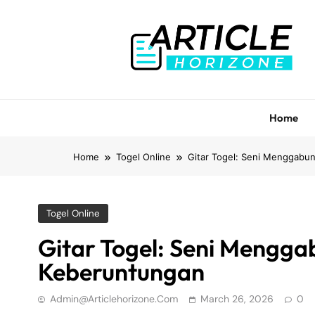
Skip
to
content
Kumpulan Situs Slot 
Temukan Kumpulan Situs Slot Online Terpercaya Dengan Slot
Home
Home
Togel Online
Gitar Togel: Seni Menggabu
Togel Online
Gitar Togel: Seni Mengg
Keberuntungan
Admin@articlehorizone.com
March 26, 2026
0