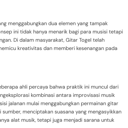
 yang menggabungkan dua elemen yang tampak
sep ini tidak hanya menarik bagi para musisi tetapi
gan. Di dalam masyarakat, Gitar Togel telah
memicu kreativitas dan memberi kesenangan pada
beberapa ahli percaya bahwa praktik ini muncul dari
geksplorasi kombinasi antara improvisasi musik
isi jalanan mulai menggabungkan permainan gitar
ai sumber, menciptakan suasana yang mengasyikkan
anya alat musik, tetapi juga menjadi sarana untuk