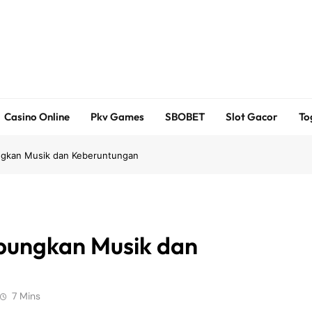
Online Terpercaya denga
 Demo Dan Kemudahan Deposit Pulsa Untuk Pengalaman Bermain Yang Leb
Casino Online
Pkv Games
SBOBET
Slot Gacor
To
ngkan Musik dan Keberuntungan
abungkan Musik dan
7 Mins