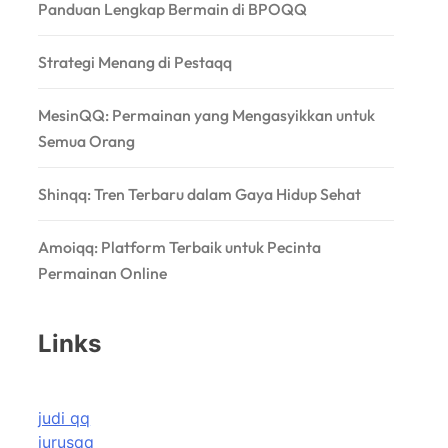
Panduan Lengkap Bermain di BPOQQ
Strategi Menang di Pestaqq
MesinQQ: Permainan yang Mengasyikkan untuk
Semua Orang
Shinqq: Tren Terbaru dalam Gaya Hidup Sehat
Amoiqq: Platform Terbaik untuk Pecinta
Permainan Online
Links
judi qq
jurusqq