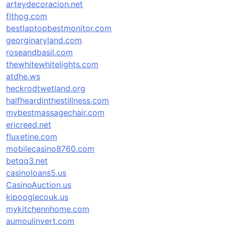
arteydecoracion.net
fithog.com
bestlaptopbestmonitor.com
georginaryland.com
roseandbasil.com
thewhitewhitelights.com
atdhe.ws
heckrodtwetland.org
halfheardinthestillness.com
mybestmassagechair.com
ericreed.net
fluxetine.com
mobilecasino8760.com
betqq3.net
casinoloans5.us
CasinoAuction.us
kipooglecouk.us
mykitchennhome.com
aumoulinvert.com