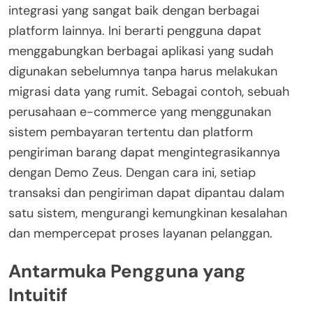
integrasi yang sangat baik dengan berbagai
platform lainnya. Ini berarti pengguna dapat
menggabungkan berbagai aplikasi yang sudah
digunakan sebelumnya tanpa harus melakukan
migrasi data yang rumit. Sebagai contoh, sebuah
perusahaan e-commerce yang menggunakan
sistem pembayaran tertentu dan platform
pengiriman barang dapat mengintegrasikannya
dengan Demo Zeus. Dengan cara ini, setiap
transaksi dan pengiriman dapat dipantau dalam
satu sistem, mengurangi kemungkinan kesalahan
dan mempercepat proses layanan pelanggan.
Antarmuka Pengguna yang
Intuitif