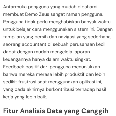
Antarmuka pengguna yang mudah dipahami
membuat Demo Zeus sangat ramah pengguna.
Pengguna tidak perlu menghabiskan banyak waktu
untuk belajar cara menggunakan sistem ini. Dengan
tampilan yang bersih dan navigasi yang sederhana,
seorang accountant di sebuah perusahaan kecil
dapat dengan mudah mengelola laporan
keuangannya hanya dalam waktu singkat.
Feedback positif dari pengguna menunjukkan
bahwa mereka merasa lebih produktif dan lebih
sedikit frustrasi saat menggunakan aplikasi ini,
yang pada akhirnya berkontribusi terhadap hasil
kerja yang lebih baik.
Fitur Analisis Data yang Canggih