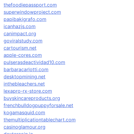
thefoodiepassport.com
superwindowproject.com
papibakigrafo.com
icanhazjs.com
canimpact.org
goviralstudy.com
cartourism.net
apple-cores.com
pulserasdeactividad10.com
barbaracarlotti.com
desktopmining.net
inthebleachers.net
lexapro-rx-store.com
buyskincareproducts.org
frenchbulldogpuppyforsale.net
kogamasquid.com
themultiplicationtablechart.com
casinoglamour.org
dextercoin.io