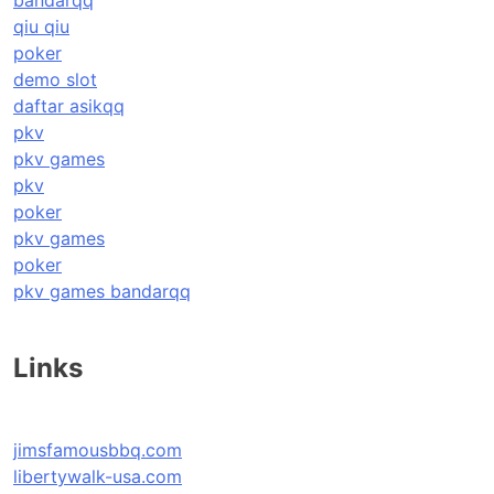
qiu qiu
poker
demo slot
daftar asikqq
pkv
pkv games
pkv
poker
pkv games
poker
pkv games bandarqq
Links
jimsfamousbbq.com
libertywalk-usa.com