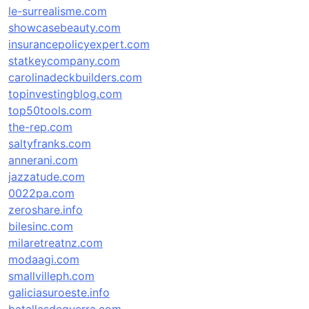
le-surrealisme.com
showcasebeauty.com
insurancepolicyexpert.com
statkeycompany.com
carolinadeckbuilders.com
topinvestingblog.com
top50tools.com
the-rep.com
saltyfranks.com
annerani.com
jazzatude.com
0022pa.com
zeroshare.info
bilesinc.com
milaretreatnz.com
modaagi.com
smallvilleph.com
galiciasuroeste.info
batallasdeguerra.com