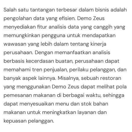
Salah satu tantangan terbesar dalam bisnis adalah
pengolahan data yang efisien. Demo Zeus
menyediakan fitur analisis data yang canggih yang
memungkinkan pengguna untuk mendapatkan
wawasan yang lebih dalam tentang kinerja
perusahaan. Dengan memanfaatkan analisis
berbasis kecerdasan buatan, perusahaan dapat
memahami tren penjualan, perilaku pelanggan, dan
banyak aspek lainnya. Misalnya, sebuah restoran
yang menggunakan Demo Zeus dapat melihat pola
pemesanan makanan di berbagai waktu, sehingga
dapat menyesuaikan menu dan stok bahan
makanan untuk meningkatkan layanan dan
kepuasan pelanggan.