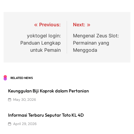
Post
Previous:
Next:
navigation
yoktogel login:
Mengenal Zeus Slot:
Panduan Lengkap
Permainan yang
untuk Pemain
Menggoda
RELATED NEWS
Keunggulan Biji Koprok dalam Pertanian
May 30, 2026
Informasi Terbaru Seputar Toto KL 4D
April 29, 2026