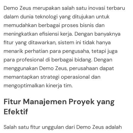
Demo Zeus merupakan salah satu inovasi terbaru
dalam dunia teknologi yang ditujukan untuk
memudahkan berbagai proses bisnis dan
meningkatkan efisiensi kerja. Dengan banyaknya
fitur yang ditawarkan, sistem ini tidak hanya
menarik perhatian para pengusaha, tetapi juga
para profesional di berbagai bidang. Dengan
menggunakan Demo Zeus, perusahaan dapat
memantapkan strategi operasional dan
mengoptimalkan kinerja tim.
Fitur Manajemen Proyek yang
Efektif
Salah satu fitur unggulan dari Demo Zeus adalah