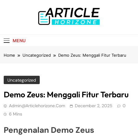
Skip
to
content
Kumpulan Situs
Temukan Kumpulan Situs Slot Online Terpercaya
Dengan Slot Demo Dan Kemudahan Deposit Pulsa
Slot Online
MENU
Untuk Pengalaman Bermain Yang Lebih Baik.
Terpercaya
Home
Uncategorized
Demo Zeus: Menggali Fitur Terbaru
dengan Fitur
Demo dan Pulsa
Uncategorized
Demo Zeus: Menggali Fitur Terbaru
Admin@articlehorizone.com
December 2, 2025
0
6 Mins
Pengenalan Demo Zeus