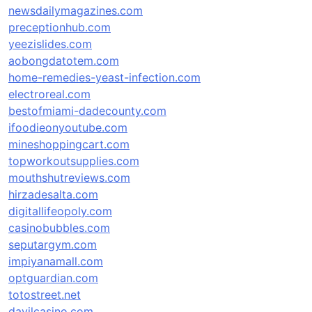
newsdailymagazines.com
preceptionhub.com
yeezislides.com
aobongdatotem.com
home-remedies-yeast-infection.com
electroreal.com
bestofmiami-dadecounty.com
ifoodieonyoutube.com
mineshoppingcart.com
topworkoutsupplies.com
mouthshutreviews.com
hirzadesalta.com
digitallifeopoly.com
casinobubbles.com
seputargym.com
impiyanamall.com
optguardian.com
totostreet.net
davilcasino.com