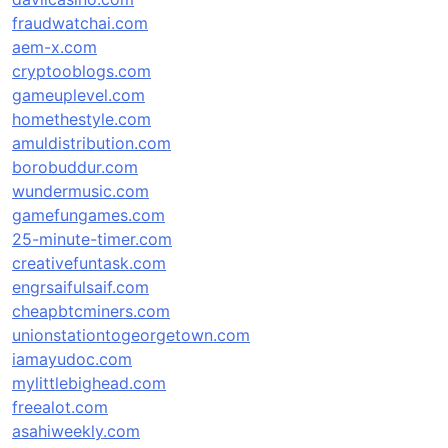
fraudwatchai.com
aem-x.com
cryptooblogs.com
gameuplevel.com
homethestyle.com
amuldistribution.com
borobuddur.com
wundermusic.com
gamefungames.com
25-minute-timer.com
creativefuntask.com
engrsaifulsaif.com
cheapbtcminers.com
unionstationtogeorgetown.com
iamayudoc.com
mylittlebighead.com
freealot.com
asahiweekly.com