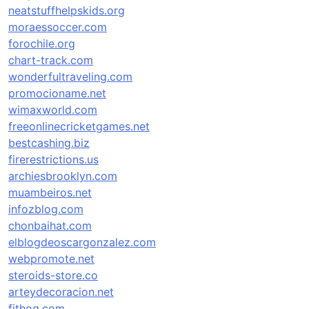
neatstuffhelpskids.org
moraessoccer.com
forochile.org
chart-track.com
wonderfultraveling.com
promocioname.net
wimaxworld.com
freeonlinecricketgames.net
bestcashing.biz
firerestrictions.us
archiesbrooklyn.com
muambeiros.net
infozblog.com
chonbaihat.com
elblogdeoscargonzalez.com
webpromote.net
steroids-store.co
arteydecoracion.net
fithog.com