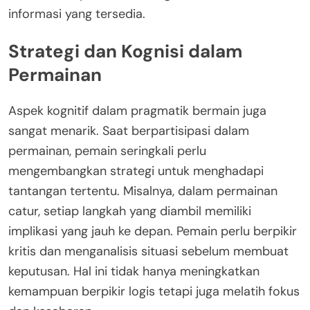
informasi yang tersedia.
Strategi dan Kognisi dalam
Permainan
Aspek kognitif dalam pragmatik bermain juga
sangat menarik. Saat berpartisipasi dalam
permainan, pemain seringkali perlu
mengembangkan strategi untuk menghadapi
tantangan tertentu. Misalnya, dalam permainan
catur, setiap langkah yang diambil memiliki
implikasi yang jauh ke depan. Pemain perlu berpikir
kritis dan menganalisis situasi sebelum membuat
keputusan. Hal ini tidak hanya meningkatkan
kemampuan berpikir logis tetapi juga melatih fokus