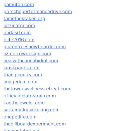
pamufon.com
porscheperformancedrive.com
tamethekraken.org
lutzinator.com
ondasrl.com
blife2016.com
glutenfreesnowboarder.com
lizmorrowdesign.com
healwithcannabidiol.com
kioskpages.com
trianglecurry.com
imagedum.com
thetowerswellnessretreat.com
officialgelatostrain.com
kaethejeweler.com
sattamatkasattaking.com
onepetlife.com
thebillboardexperiment.com
beachufabet.biz