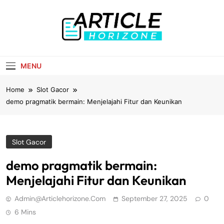
Skip
to
content
Kumpulan Situs
Temukan Kumpulan Situs Slot Online Terpercaya
Dengan Slot Demo Dan Kemudahan Deposit Pulsa
Slot Online
MENU
Untuk Pengalaman Bermain Yang Lebih Baik.
Terpercaya
Home
Slot Gacor
demo pragmatik bermain: Menjelajahi Fitur dan Keunikan
dengan Fitur
Demo dan Pulsa
Slot Gacor
demo pragmatik bermain:
Menjelajahi Fitur dan Keunikan
Admin@articlehorizone.com
September 27, 2025
0
6 Mins