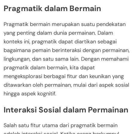
Pragmatik dalam Bermain
Pragmatik bermain merupakan suatu pendekatan
yang penting dalam dunia permainan. Dalam
konteks ini, pragmatik dapat diartikan sebagai
bagaimana pemain berinteraksi dengan permainan,
lingkungan, dan satu sama lain. Dengan memahami
pragmatik dalam bermain, kita dapat
mengeksplorasi berbagai fitur dan keunikan yang
ditawarkan oleh permainan, mulai dari aspek sosial
hingga aspek kognitif.
Interaksi Sosial dalam Permainan
Salah satu fitur utama dari pragmatik bermain