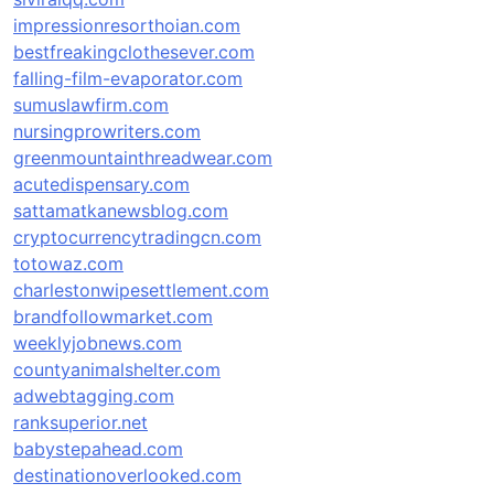
impressionresorthoian.com
bestfreakingclothesever.com
falling-film-evaporator.com
sumuslawfirm.com
nursingprowriters.com
greenmountainthreadwear.com
acutedispensary.com
sattamatkanewsblog.com
cryptocurrencytradingcn.com
totowaz.com
charlestonwipesettlement.com
brandfollowmarket.com
weeklyjobnews.com
countyanimalshelter.com
adwebtagging.com
ranksuperior.net
babystepahead.com
destinationoverlooked.com