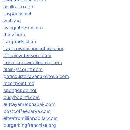
senikartu.com
rusportal.net
watty.io
livinginthesun.info
itsriz.com
cargoods.shop
capetownacupuncture.com
bitcoinvideospro.com
cosmiccrowcollective.com
alain-jacquet.com
gotisouizakayabakeneko.com
meshpoint.me
spongebob.net
busyboxintl.com
auttayanratchapak.com
postcoffeebarva.com
elteatromilliondollar.com
burgerkingfranchise.org