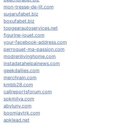
mon-tresse-de-lit.com
sugarufabet.biz
boxufabet.biz
topgearautoservices.net
figurine-jouet.com
your-facebook-address.com
perroquet-ma-passion.com
modrenlivinghome.com
instadatahelpainews.com
geekdailies.com
merchrain.com
kmbb28.com
callreportsforum.com
sokmilya.com
abyluny.com
boomjavtrk.com
apklead.net