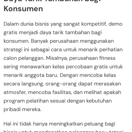
Konsumen
Dalam dunia bisnis yang sangat kompetitif, demo
gratis menjadi daya tarik tambahan bagi
konsumen. Banyak perusahaan menggunakan
strategi ini sebagai cara untuk menarik perhatian
calon pelanggan. Misalnya, perusahaan fitness
sering menawarkan kelas percobaan gratis untuk
menarik anggota baru. Dengan mencoba kelas
secara langsung, orang-orang dapat merasakan
atmosfer, mencoba fasilitas, dan melihat apakah
program pelatihan sesuai dengan kebutuhan
pribadi mereka.
Hal ini tidak hanya meningkatkan peluang bagi