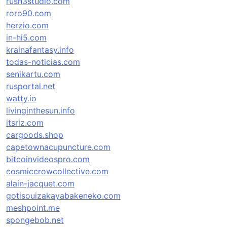
rush3studio.com
roro90.com
herzio.com
in-hi5.com
krainafantasy.info
todas-noticias.com
senikartu.com
rusportal.net
watty.io
livinginthesun.info
itsriz.com
cargoods.shop
capetownacupuncture.com
bitcoinvideospro.com
cosmiccrowcollective.com
alain-jacquet.com
gotisouizakayabakeneko.com
meshpoint.me
spongebob.net