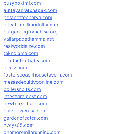
busyboxintl.com
auttayanratchapak.com
postcoffeebarva.com
elteatromilliondollar.com
burgerkingfranchise.org
vallarpadathamma.net
realworldsize.com
teknolama.com
productforbaby.com
orb-z.com
fosterscoachhousetavern.com
mesasdecultivoonline.com
boilersnbits.com
latestviralpost.com
newfreearticle.com
blitzpowerusa.com
gardenofeaten.com
hycys05.com
onemoremilerunning.com