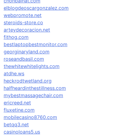
chonbaihat.com
elblogdeoscargonzalez.com
webpromote.net
steroids-store.co
arteydecoracion.net
fithog.com
bestlaptopbestmonitor.com
georginaryland.com
roseandbasil.com
thewhitewhitelights.com
atdhe.ws
heckrodtwetland.org
halfheardinthestillness.com
mybestmassagechair.com
ericreed.net
fluxetine.com
mobilecasino8760.com
betqq3.net
casinoloans5.us