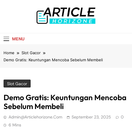
Skip
to
content
Kumpulan Situs
Temukan Kumpulan Situs Slot Online Terpercaya
Dengan Slot Demo Dan Kemudahan Deposit Pulsa
Slot Online
MENU
Untuk Pengalaman Bermain Yang Lebih Baik.
Terpercaya
Home
Slot Gacor
Demo Gratis: Keuntungan Mencoba Sebelum Membeli
dengan Fitur
Demo dan Pulsa
Slot Gacor
Demo Gratis: Keuntungan Mencoba
Sebelum Membeli
Admin@articlehorizone.com
September 23, 2025
0
6 Mins