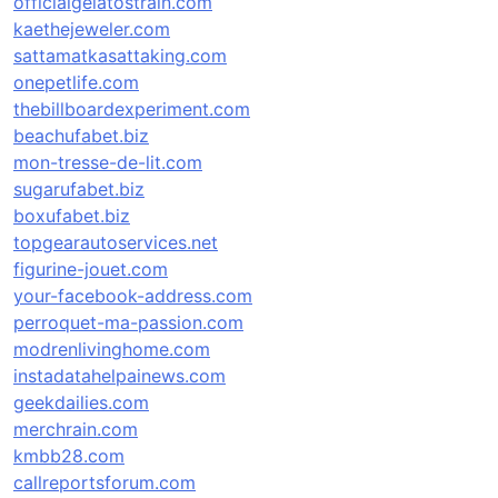
officialgelatostrain.com
kaethejeweler.com
sattamatkasattaking.com
onepetlife.com
thebillboardexperiment.com
beachufabet.biz
mon-tresse-de-lit.com
sugarufabet.biz
boxufabet.biz
topgearautoservices.net
figurine-jouet.com
your-facebook-address.com
perroquet-ma-passion.com
modrenlivinghome.com
instadatahelpainews.com
geekdailies.com
merchrain.com
kmbb28.com
callreportsforum.com