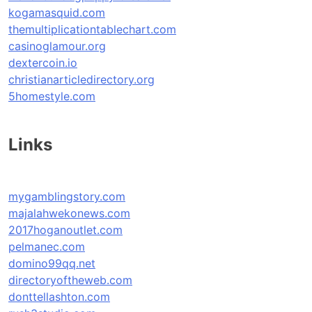
kogamasquid.com
themultiplicationtablechart.com
casinoglamour.org
dextercoin.io
christianarticledirectory.org
5homestyle.com
Links
mygamblingstory.com
majalahwekonews.com
2017hoganoutlet.com
pelmanec.com
domino99qq.net
directoryoftheweb.com
donttellashton.com