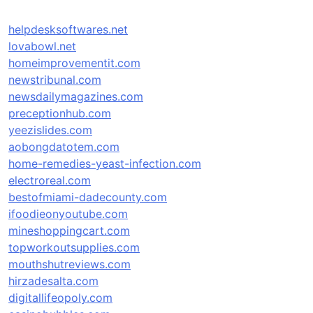
helpdesksoftwares.net
lovabowl.net
homeimprovementit.com
newstribunal.com
newsdailymagazines.com
preceptionhub.com
yeezislides.com
aobongdatotem.com
home-remedies-yeast-infection.com
electroreal.com
bestofmiami-dadecounty.com
ifoodieonyoutube.com
mineshoppingcart.com
topworkoutsupplies.com
mouthshutreviews.com
hirzadesalta.com
digitallifeopoly.com