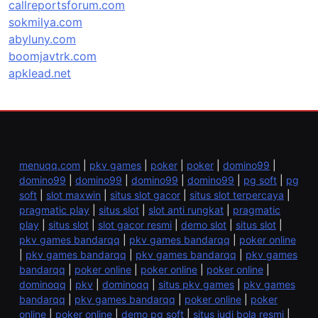
callreportsforum.com
sokmilya.com
abyluny.com
boomjavtrk.com
apklead.net
menuqq.com
|
pkv games
|
poker
|
poker
|
domino99
|
domino99
|
domino99
|
domino99
|
domino99
|
pg soft
|
pg
soft
|
slot maxwin
|
situs slot gacor
|
situs slot terpercaya
|
pragmatic play
|
situs slot
|
slot anti rungkat
|
pragmatic
play
|
situs slot
|
slot gacor resmi
|
demo slot
|
situs slot
|
pkv games bandarqq
|
pkv games bandarqq
|
poker online
|
pkv games bandarqq
|
pkv games bandarqq
|
pkv games
bandarqq
|
poker online
|
poker online
|
poker online
|
dominoqq
|
pkv
|
dominoqq
|
situs pkv games
|
pkv games
bandarqq
|
pkv games bandarqq
|
poker online
|
poker
online
|
poker online
|
demo pg soft
|
situs judi bola resmi
|