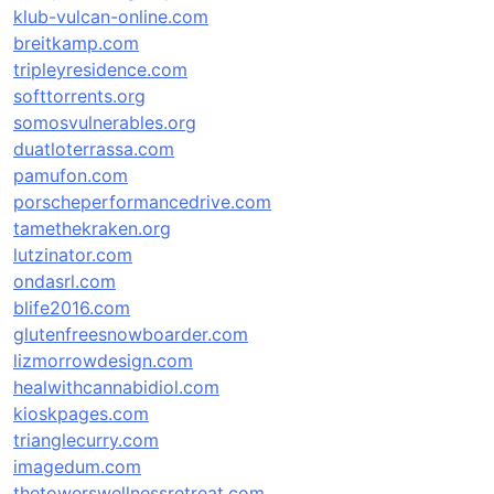
klub-vulcan-online.com
breitkamp.com
tripleyresidence.com
softtorrents.org
somosvulnerables.org
duatloterrassa.com
pamufon.com
porscheperformancedrive.com
tamethekraken.org
lutzinator.com
ondasrl.com
blife2016.com
glutenfreesnowboarder.com
lizmorrowdesign.com
healwithcannabidiol.com
kioskpages.com
trianglecurry.com
imagedum.com
thetowerswellnessretreat.com