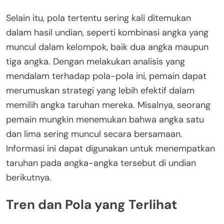
Selain itu, pola tertentu sering kali ditemukan
dalam hasil undian, seperti kombinasi angka yang
muncul dalam kelompok, baik dua angka maupun
tiga angka. Dengan melakukan analisis yang
mendalam terhadap pola-pola ini, pemain dapat
merumuskan strategi yang lebih efektif dalam
memilih angka taruhan mereka. Misalnya, seorang
pemain mungkin menemukan bahwa angka satu
dan lima sering muncul secara bersamaan.
Informasi ini dapat digunakan untuk menempatkan
taruhan pada angka-angka tersebut di undian
berikutnya.
Tren dan Pola yang Terlihat