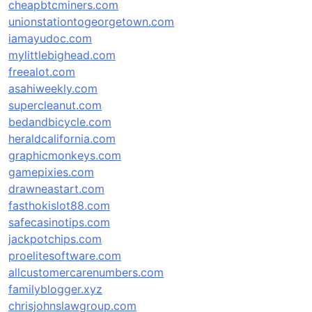
cheapbtcminers.com
unionstationtogeorgetown.com
iamayudoc.com
mylittlebighead.com
freealot.com
asahiweekly.com
supercleanut.com
bedandbicycle.com
heraldcalifornia.com
graphicmonkeys.com
gamepixies.com
drawneastart.com
fasthokislot88.com
safecasinotips.com
jackpotchips.com
proelitesoftware.com
allcustomercarenumbers.com
familyblogger.xyz
chrisjohnslawgroup.com