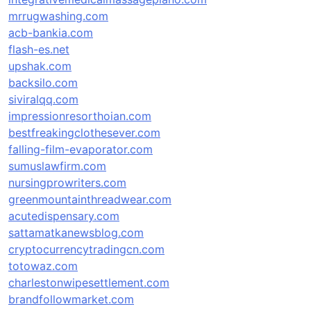
mrrugwashing.com
acb-bankia.com
flash-es.net
upshak.com
backsilo.com
siviralqq.com
impressionresorthoian.com
bestfreakingclothesever.com
falling-film-evaporator.com
sumuslawfirm.com
nursingprowriters.com
greenmountainthreadwear.com
acutedispensary.com
sattamatkanewsblog.com
cryptocurrencytradingcn.com
totowaz.com
charlestonwipesettlement.com
brandfollowmarket.com