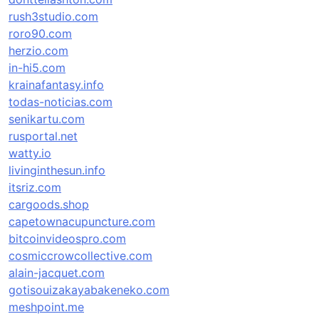
rush3studio.com
roro90.com
herzio.com
in-hi5.com
krainafantasy.info
todas-noticias.com
senikartu.com
rusportal.net
watty.io
livinginthesun.info
itsriz.com
cargoods.shop
capetownacupuncture.com
bitcoinvideospro.com
cosmiccrowcollective.com
alain-jacquet.com
gotisouizakayabakeneko.com
meshpoint.me