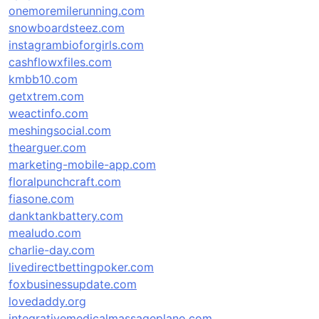
onemoremilerunning.com
snowboardsteez.com
instagrambioforgirls.com
cashflowxfiles.com
kmbb10.com
getxtrem.com
weactinfo.com
meshingsocial.com
thearguer.com
marketing-mobile-app.com
floralpunchcraft.com
fiasone.com
danktankbattery.com
mealudo.com
charlie-day.com
livedirectbettingpoker.com
foxbusinessupdate.com
lovedaddy.org
integrativemedicalmassageplano.com