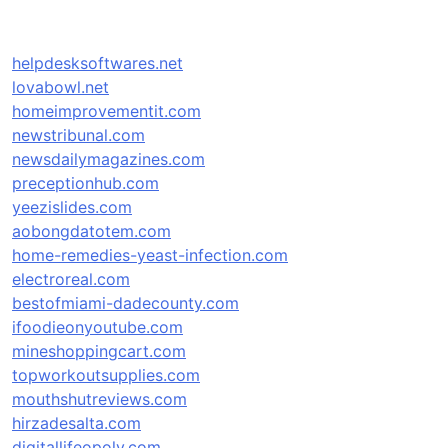
helpdesksoftwares.net
lovabowl.net
homeimprovementit.com
newstribunal.com
newsdailymagazines.com
preceptionhub.com
yeezislides.com
aobongdatotem.com
home-remedies-yeast-infection.com
electroreal.com
bestofmiami-dadecounty.com
ifoodieonyoutube.com
mineshoppingcart.com
topworkoutsupplies.com
mouthshutreviews.com
hirzadesalta.com
digitallifeopoly.com