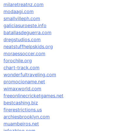
milaretreatnz.com
modaagi.com
smallvilleph.com
galiciasuroeste.info
batallasdeguerra.com
dregstudios.com
neatstuffhelpskids.org
moraessoccer.com
forochile.org
chart-track.com
wonderfultraveling.com
promocioname.net
wimaxworld.com
freeonlinecricketgames.net
bestcashing.biz
firerestrictions.us
archiesbrooklyn.com
muambeiros.net
infozblog.com