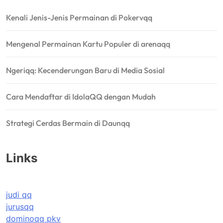
Kenali Jenis-Jenis Permainan di Pokervqq
Mengenal Permainan Kartu Populer di arenaqq
Ngeriqq: Kecenderungan Baru di Media Sosial
Cara Mendaftar di IdolaQQ dengan Mudah
Strategi Cerdas Bermain di Daunqq
Links
judi qq
jurusqq
dominoqq pkv