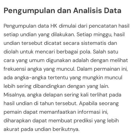
Pengumpulan dan Analisis Data
Pengumpulan data HK dimulai dari pencatatan hasil
setiap undian yang dilakukan. Setiap minggu, hasil
undian tersebut dicatat secara sistematis dan
diolah untuk mencari berbagai pola. Salah satu
cara yang umum digunakan adalah dengan melihat
frekuensi angka yang muncul. Dalam permainan ini,
ada angka-angka tertentu yang mungkin muncul
lebih sering dibandingkan dengan yang lain.
Misalnya, angka delapan sering kali terlihat pada
hasil undian di tahun tersebut. Apabila seorang
pemain dapat memanfaatkan informasi ini,
diharapkan dapat membuat prediksi yang lebih
akurat pada undian berikutnya.