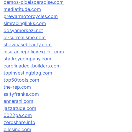
demos-pixelsparadise.com
mediatitude.com
prewarmotorcycles.com
simracinglinks.com
dosyamerkezi.net
le-surrealisme.com
showcasebeauty.com
insurancepolicyexpert.com
statkeycompany.com
carolinadeckbuilders.com
topinvestingblog.com
top50tools.com
the-rep.com
saltyfranks.com
annerani.com
jazzatude.com
0022pa.com
zeroshare.info
bilesinc.com