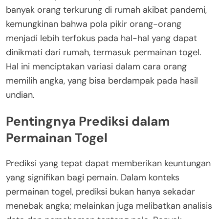
banyak orang terkurung di rumah akibat pandemi,
kemungkinan bahwa pola pikir orang-orang
menjadi lebih terfokus pada hal-hal yang dapat
dinikmati dari rumah, termasuk permainan togel.
Hal ini menciptakan variasi dalam cara orang
memilih angka, yang bisa berdampak pada hasil
undian.
Pentingnya Prediksi dalam
Permainan Togel
Prediksi yang tepat dapat memberikan keuntungan
yang signifikan bagi pemain. Dalam konteks
permainan togel, prediksi bukan hanya sekadar
menebak angka; melainkan juga melibatkan analisis