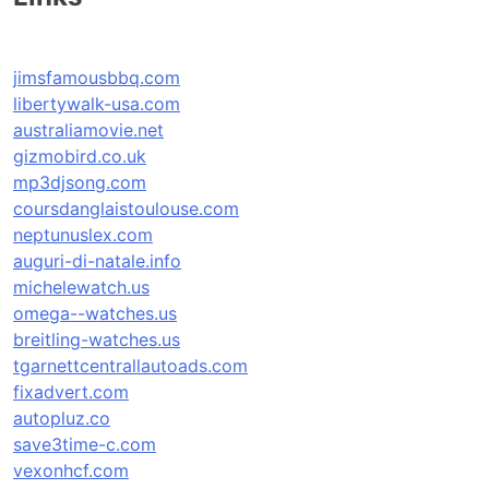
jimsfamousbbq.com
libertywalk-usa.com
australiamovie.net
gizmobird.co.uk
mp3djsong.com
coursdanglaistoulouse.com
neptunuslex.com
auguri-di-natale.info
michelewatch.us
omega--watches.us
breitling-watches.us
tgarnettcentrallautoads.com
fixadvert.com
autopluz.co
save3time-c.com
vexonhcf.com