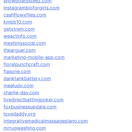
snowboardsteez.com
instagrambioforgirls.com
cashflowxfiles.com
kmbb10.com
getxtrem.com
weactinfo.com
meshingsocial.com
thearguer.com
marketing-mobile-app.com
floralpunchcraft.com
fiasone.com
danktankbattery.com
mealudo.com
charlie-day.com
livedirectbettingpoker.com
foxbusinessupdate.com
lovedaddy.org
integrativemedicalmassageplano.com
mrrugwashing.com