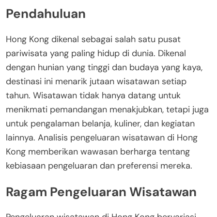
Pendahuluan
Hong Kong dikenal sebagai salah satu pusat
pariwisata yang paling hidup di dunia. Dikenal
dengan hunian yang tinggi dan budaya yang kaya,
destinasi ini menarik jutaan wisatawan setiap
tahun. Wisatawan tidak hanya datang untuk
menikmati pemandangan menakjubkan, tetapi juga
untuk pengalaman belanja, kuliner, dan kegiatan
lainnya. Analisis pengeluaran wisatawan di Hong
Kong memberikan wawasan berharga tentang
kebiasaan pengeluaran dan preferensi mereka.
Ragam Pengeluaran Wisatawan