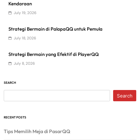
Kendaraan
July 19, 2026
Strategi Bermain di PalapaQQ untuk Pemula
July 18, 2026
Strategi Bermain yang Efektif di PlayerQQ
July 8, 2026
SEARCH
Search
RECENT POSTS
Tips Memilih Meja di PasarQQ