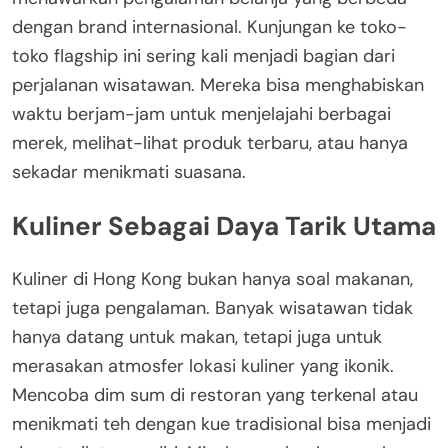
dengan brand internasional. Kunjungan ke toko-
toko flagship ini sering kali menjadi bagian dari
perjalanan wisatawan. Mereka bisa menghabiskan
waktu berjam-jam untuk menjelajahi berbagai
merek, melihat-lihat produk terbaru, atau hanya
sekadar menikmati suasana.
Kuliner Sebagai Daya Tarik Utama
Kuliner di Hong Kong bukan hanya soal makanan,
tetapi juga pengalaman. Banyak wisatawan tidak
hanya datang untuk makan, tetapi juga untuk
merasakan atmosfer lokasi kuliner yang ikonik.
Mencoba dim sum di restoran yang terkenal atau
menikmati teh dengan kue tradisional bisa menjadi