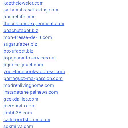
kaethejeweler.com
sattamatkasattaking.com
onepetlife.com
thebillboardexperiment.com
beachufabet.biz
mon-tresse-de-lit.com
sugarufabet.biz
boxufabet.biz
topgearautoservices.net
figurine-jouet.com
your-facebook-address.com
perroquet-ma-passion.com
modrenlivinghome.com
instadatahelpainews.com
geekdailies.com
merchrain.com
kmbb28.com
callreportsforum.com
sokmilya.com