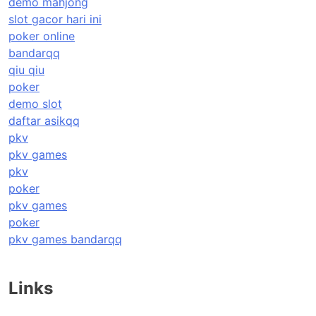
demo mahjong
slot gacor hari ini
poker online
bandarqq
qiu qiu
poker
demo slot
daftar asikqq
pkv
pkv games
pkv
poker
pkv games
poker
pkv games bandarqq
Links