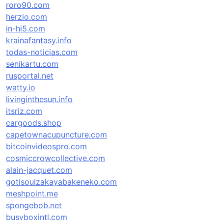
roro90.com
herzio.com
in-hi5.com
krainafantasy.info
todas-noticias.com
senikartu.com
rusportal.net
watty.io
livinginthesun.info
itsriz.com
cargoods.shop
capetownacupuncture.com
bitcoinvideospro.com
cosmiccrowcollective.com
alain-jacquet.com
gotisouizakayabakeneko.com
meshpoint.me
spongebob.net
busyboxintl.com