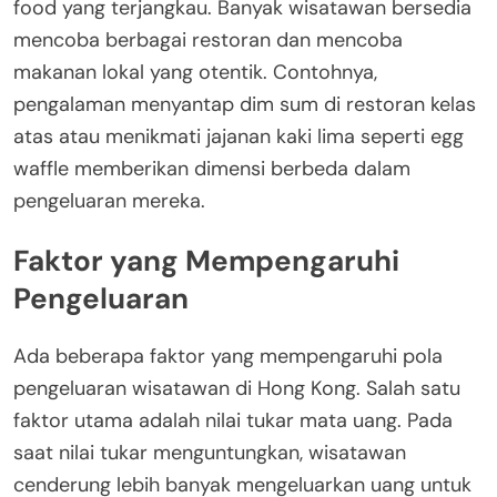
food yang terjangkau. Banyak wisatawan bersedia
mencoba berbagai restoran dan mencoba
makanan lokal yang otentik. Contohnya,
pengalaman menyantap dim sum di restoran kelas
atas atau menikmati jajanan kaki lima seperti egg
waffle memberikan dimensi berbeda dalam
pengeluaran mereka.
Faktor yang Mempengaruhi
Pengeluaran
Ada beberapa faktor yang mempengaruhi pola
pengeluaran wisatawan di Hong Kong. Salah satu
faktor utama adalah nilai tukar mata uang. Pada
saat nilai tukar menguntungkan, wisatawan
cenderung lebih banyak mengeluarkan uang untuk