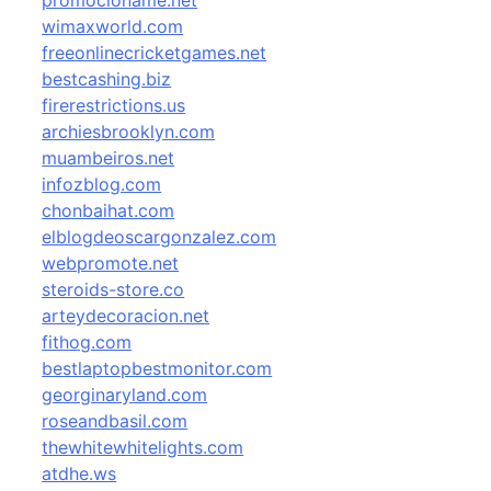
wimaxworld.com
freeonlinecricketgames.net
bestcashing.biz
firerestrictions.us
archiesbrooklyn.com
muambeiros.net
infozblog.com
chonbaihat.com
elblogdeoscargonzalez.com
webpromote.net
steroids-store.co
arteydecoracion.net
fithog.com
bestlaptopbestmonitor.com
georginaryland.com
roseandbasil.com
thewhitewhitelights.com
atdhe.ws