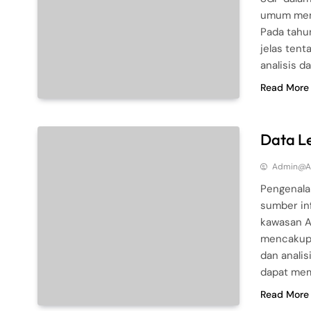
umum memil
Pada tahu
jelas tent
analisis da
Read More
Data Le
Admin@ar
Pengenala
sumber inf
kawasan As
mencakup 
dan analis
dapat mem
Read More