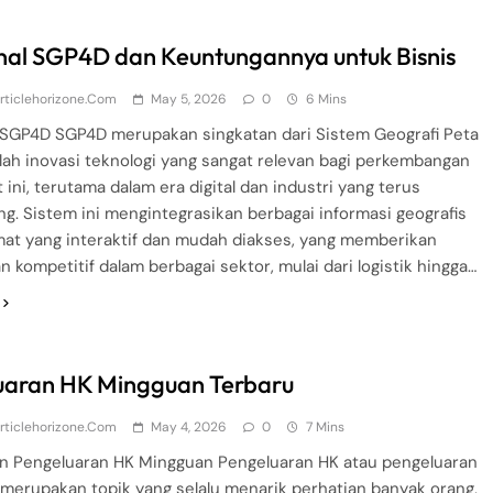
al SGP4D dan Keuntungannya untuk Bisnis
ticlehorizone.com
May 5, 2026
0
6 Mins
SGP4D SGP4D merupakan singkatan dari Sistem Geografi Peta
alah inovasi teknologi yang sangat relevan bagi perkembangan
t ini, terutama dalam era digital dan industri yang terus
. Sistem ini mengintegrasikan berbagai informasi geografis
mat yang interaktif dan mudah diakses, yang memberikan
 kompetitif dalam berbagai sektor, mulai dari logistik hingga…
uaran HK Mingguan Terbaru
ticlehorizone.com
May 4, 2026
0
7 Mins
n Pengeluaran HK Mingguan Pengeluaran HK atau pengeluaran
merupakan topik yang selalu menarik perhatian banyak orang,