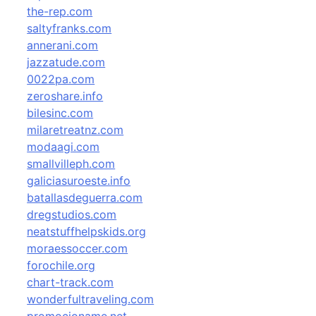
the-rep.com
saltyfranks.com
annerani.com
jazzatude.com
0022pa.com
zeroshare.info
bilesinc.com
milaretreatnz.com
modaagi.com
smallvilleph.com
galiciasuroeste.info
batallasdeguerra.com
dregstudios.com
neatstuffhelpskids.org
moraessoccer.com
forochile.org
chart-track.com
wonderfultraveling.com
promocioname.net