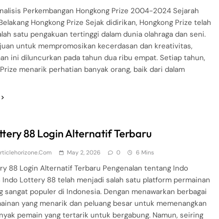
Analisis Perkembangan Hongkong Prize 2004-2024 Sejarah
Belakang Hongkong Prize Sejak didirikan, Hongkong Prize telah
lah satu pengakuan tertinggi dalam dunia olahraga dan seni.
juan untuk mempromosikan kecerdasan dan kreativitas,
n ini diluncurkan pada tahun dua ribu empat. Setiap tahun,
rize menarik perhatian banyak orang, baik dari dalam
ttery 88 Login Alternatif Terbaru
ticlehorizone.com
May 2, 2026
0
6 Mins
ry 88 Login Alternatif Terbaru Pengenalan tentang Indo
 Indo Lottery 88 telah menjadi salah satu platform permainan
ng sangat populer di Indonesia. Dengan menawarkan berbagai
mainan yang menarik dan peluang besar untuk memenangkan
nyak pemain yang tertarik untuk bergabung. Namun, seiring