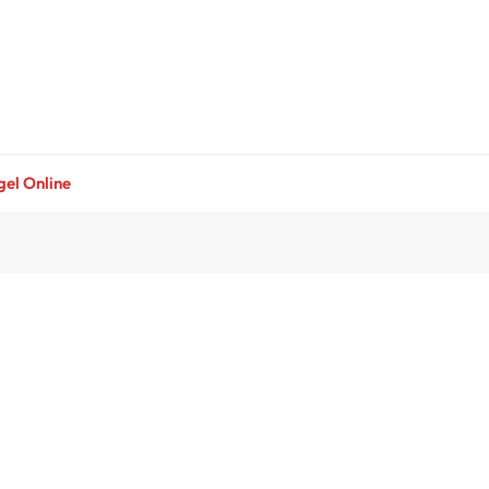
n Fitur Demo dan Pulsa
ih Baik.
gel Online