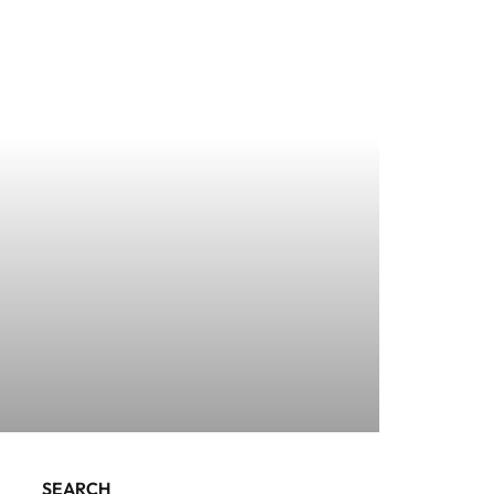
SEARCH