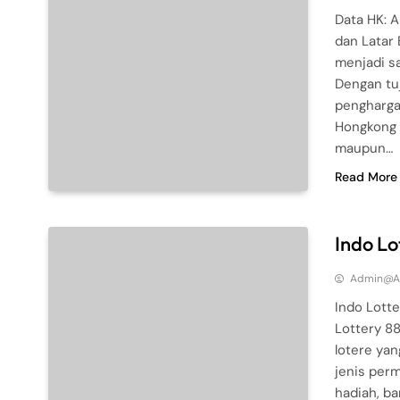
Data HK: 
dan Latar 
menjadi sa
Dengan tu
penghargaa
Hongkong P
maupun…
Read More
Indo Lo
Admin@ar
Indo Lotte
Lottery 88
lotere ya
jenis per
hadiah, ba