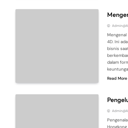
Mengen
Admin@ar
Mengenal 
4D. Ini ad
bisnis saa
berkembang
dalam for
keuntungan
Read More
Pengel
Admin@ar
Pengenala
Hongkong 