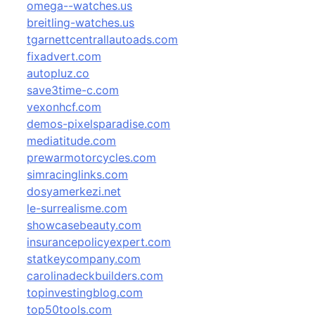
omega--watches.us
breitling-watches.us
tgarnettcentrallautoads.com
fixadvert.com
autopluz.co
save3time-c.com
vexonhcf.com
demos-pixelsparadise.com
mediatitude.com
prewarmotorcycles.com
simracinglinks.com
dosyamerkezi.net
le-surrealisme.com
showcasebeauty.com
insurancepolicyexpert.com
statkeycompany.com
carolinadeckbuilders.com
topinvestingblog.com
top50tools.com