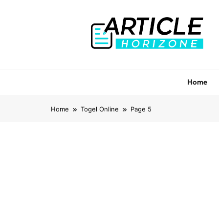
Skip
to
content
Kumpulan Situs Slot 
Temukan Kumpulan Situs Slot Online Terpercaya Dengan Slot
Home
Home
Togel Online
Page 5