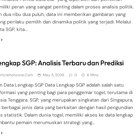
iki peran yang sangat penting dalam proses analisis politik.
n dua ribu dua puluh, data ini memberikan gambaran yang
ang perilaku pemilih dan dinamika politik yang terjadi. Melalui
ta SGP, kita…
ngkap SGP: Analisis Terbaru dan Prediksi
ticlehorizone.com
May 5, 2026
0
6 Mins
n Data Lengkap SGP Data Lengkap SGP adalah salah satu
ormasi yang penting bagi para penggemar togel, terutama di
ia Tenggara. SGP, yang merupakan singkatan dari Singapura,
berbagai jenis data yang berkaitan dengan hasil pengundian
is statistik. Dalam dunia togel, memiliki akses ke data lengkap
bantu pemain merumuskan strategi yang…