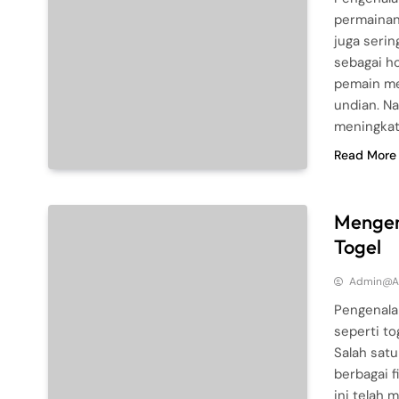
permainan
juga serin
sebagai ho
pemain mem
undian. N
meningkat
Read More
Mengen
Togel
Admin@ar
Pengenala
seperti to
Salah satu
berbagai f
ini telah 