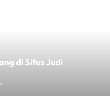
ng di Situs Judi
25