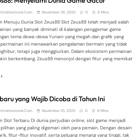
eus88: Menyelami Dunia Game Gacor
ticlehorizone.com
November 26, 2025
0
6 Mins
n Menuju Dunia Slot Zeus88 Slot Zeus88 telah menjadi salah
ainan yang banyak diminati di kalangan penggemar game
engan tema dewa-dewa Yunani yang megah dan grafik yang
permainan ini menawarkan pengalaman bermain yang tidak
ghibur, tetapi juga menggiurkan. Dalam ekosistem permainan
kin berkembang, Zeus88 menonjol dengan fitur yang memikat
rbaru yang Wajib Dicoba di Tahun Ini
ticlehorizone.com
November 25, 2025
0
6 Mins
 Slot Terbaru Di dunia perjudian online, slot game menjadi
 pilihan yang paling digemari oleh para pemain. Dengan desain
ik, fitur-fitur inovatif, serta peluang menang yang tinggi, tak