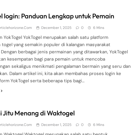
l login: Panduan Lengkap untuk Pemain
ticlehorizone.com
December 1, 2025
0
6 Mins
n YokTogel YokTogel merupakan salah satu platform
 togel yang semakin populer di kalangan masyarakat
 Dengan berbagai jenis permainan yang ditawarkan, YokTogel
an kesempatan bagi para pemain untuk mencoba
ngan sekaligus menikmati pengalaman bermain yang seru dan
n. Dalam artikel ini, kita akan membahas proses login ke
form YokTogel serta beberapa tips bagi…
i Jitu Menang di Waktogel
ticlehorizone.com
December 1, 2025
0
6 Mins
n Waktogel Waktogel merupakan salah satu bentuk