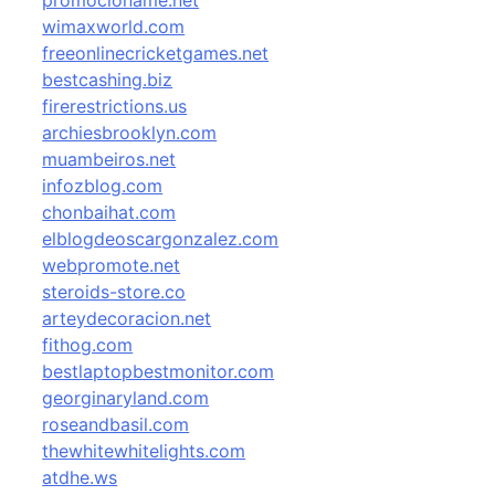
wimaxworld.com
freeonlinecricketgames.net
bestcashing.biz
firerestrictions.us
archiesbrooklyn.com
muambeiros.net
infozblog.com
chonbaihat.com
elblogdeoscargonzalez.com
webpromote.net
steroids-store.co
arteydecoracion.net
fithog.com
bestlaptopbestmonitor.com
georginaryland.com
roseandbasil.com
thewhitewhitelights.com
atdhe.ws