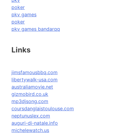
poker
pkv games
poker
pkv games bandarqq
Links
jimsfamousbbq.com
libertywalk-usa.com
australiamovie.net
gizmobird.co.uk
mp3djsong.com
coursdanglaistoulouse.com
neptunuslex.com
auguri-di-natale.info
michelewatch.us