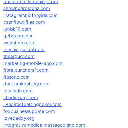
onemoremilerunning.com
snowboardsteez.com
instagrambioforgirls.com
cashflowxfiles.com
kmbb10.com
getxtrem.com
weactinfo.com
meshingsocial.com
thearguer.com
marketing-mobile-app.com
floralpunchcraft.com
fiasone.com
danktankbattery.com
mealudo.com
charlie-day.com
livedirectbettingpoker.com
foxbusinessupdate.com
lovedaddy.org
integrativemedicalmassageplano.com