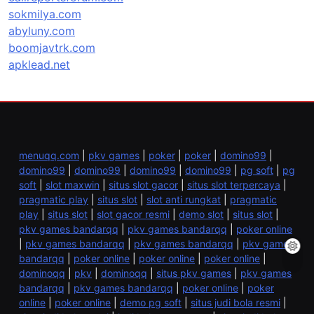
sokmilya.com
abyluny.com
boomjavtrk.com
apklead.net
menuqq.com
|
pkv games
|
poker
|
poker
|
domino99
|
domino99
|
domino99
|
domino99
|
domino99
|
pg soft
|
pg
soft
|
slot maxwin
|
situs slot gacor
|
situs slot terpercaya
|
pragmatic play
|
situs slot
|
slot anti rungkat
|
pragmatic
play
|
situs slot
|
slot gacor resmi
|
demo slot
|
situs slot
|
pkv games bandarqq
|
pkv games bandarqq
|
poker online
|
pkv games bandarqq
|
pkv games bandarqq
|
pkv games
bandarqq
|
poker online
|
poker online
|
poker online
|
dominoqq
|
pkv
|
dominoqq
|
situs pkv games
|
pkv games
bandarqq
|
pkv games bandarqq
|
poker online
|
poker
online
|
poker online
|
demo pg soft
|
situs judi bola resmi
|