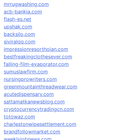
mrrugwashing.com
acb-bankia.com
flash-es.net
upshak.com
backsilo.com
siviralqq.com
impressionresorthoian.com
bestfreakingclothesever.com
falling-film-evaporator.com
sumuslawfirm.com
nursingprowriters.com
greenmountainthreadwear.com
acutedispensary.com
sattamatkanewsblog.com
cryptocurrencytradingcn.com
totowaz.com
charlestonwipesettlement.com
brandfollowmarket.com
weeklyjobnews.com