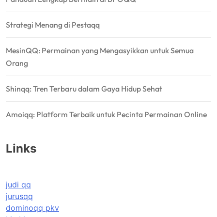
Strategi Menang di Pestaqq
MesinQQ: Permainan yang Mengasyikkan untuk Semua
Orang
Shinqq: Tren Terbaru dalam Gaya Hidup Sehat
Amoiqq: Platform Terbaik untuk Pecinta Permainan Online
Links
judi qq
jurusqq
dominoqq pkv