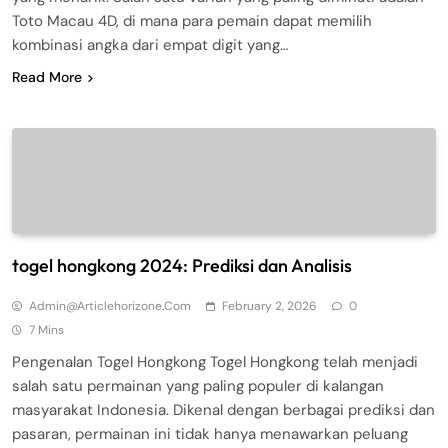
Toto Macau 4D, di mana para pemain dapat memilih
kombinasi angka dari empat digit yang…
Read More
togel hongkong 2024: Prediksi dan Analisis
Admin@articlehorizone.com
February 2, 2026
0
7 Mins
Pengenalan Togel Hongkong Togel Hongkong telah menjadi
salah satu permainan yang paling populer di kalangan
masyarakat Indonesia. Dikenal dengan berbagai prediksi dan
pasaran, permainan ini tidak hanya menawarkan peluang