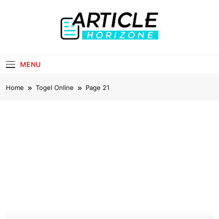
Skip
to
content
Kumpulan Situs
Temukan Kumpulan Situs Slot Online Terpercaya
Dengan Slot Demo Dan Kemudahan Deposit Pulsa
Slot Online
MENU
Untuk Pengalaman Bermain Yang Lebih Baik.
Terpercaya
Home
Togel Online
Page 21
dengan Fitur
Demo dan Pulsa