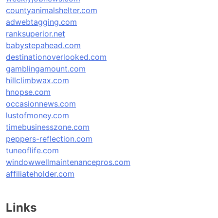
countyanimalshelter.com
adwebtagging.com
ranksuperior.net
babystepahead.com
destinationoverlooked.com
gamblingamount.com
hillclimbwax.com
hnopse.com
occasionnews.com
lustofmoney.com
timebusinesszone.com
peppers-reflection.com
tuneoflife.com
windowwellmaintenancepros.com
affiliateholder.com
Links