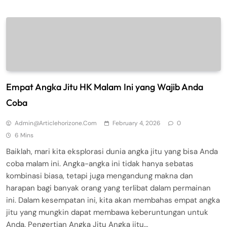
Empat Angka Jitu HK Malam Ini yang Wajib Anda
Coba
Admin@articlehorizone.com
February 4, 2026
0
6 Mins
Baiklah, mari kita eksplorasi dunia angka jitu yang bisa Anda
coba malam ini. Angka-angka ini tidak hanya sebatas
kombinasi biasa, tetapi juga mengandung makna dan
harapan bagi banyak orang yang terlibat dalam permainan
ini. Dalam kesempatan ini, kita akan membahas empat angka
jitu yang mungkin dapat membawa keberuntungan untuk
Anda. Pengertian Angka Jitu Angka jitu…