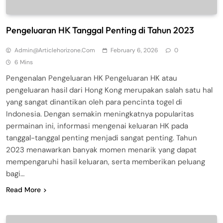
Pengeluaran HK Tanggal Penting di Tahun 2023
Admin@articlehorizone.com
February 6, 2026
0
6 Mins
Pengenalan Pengeluaran HK Pengeluaran HK atau
pengeluaran hasil dari Hong Kong merupakan salah satu hal
yang sangat dinantikan oleh para pencinta togel di
Indonesia. Dengan semakin meningkatnya popularitas
permainan ini, informasi mengenai keluaran HK pada
tanggal-tanggal penting menjadi sangat penting. Tahun
2023 menawarkan banyak momen menarik yang dapat
mempengaruhi hasil keluaran, serta memberikan peluang
bagi…
Read More