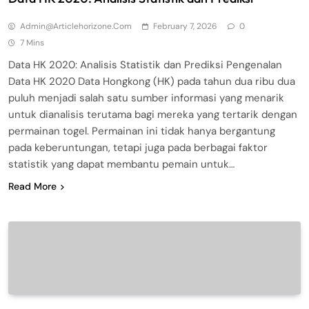
Admin@articlehorizone.com
February 7, 2026
0
7 Mins
Data HK 2020: Analisis Statistik dan Prediksi Pengenalan
Data HK 2020 Data Hongkong (HK) pada tahun dua ribu dua
puluh menjadi salah satu sumber informasi yang menarik
untuk dianalisis terutama bagi mereka yang tertarik dengan
permainan togel. Permainan ini tidak hanya bergantung
pada keberuntungan, tetapi juga pada berbagai faktor
statistik yang dapat membantu pemain untuk…
Read More