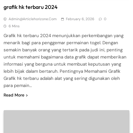
grafik hk terbaru 2024
Admin@articlehorizone.com
February 6, 2026
0
6 Mins
Grafik hk terbaru 2024 menunjukkan perkembangan yang
menarik bagi para penggemar permainan togel. Dengan
semakin banyak orang yang tertarik pada judi ini, penting
untuk memahami bagaimana data grafik dapat memberikan
informasi yang berguna untuk membuat keputusan yang
lebih bijak dalam bertaruh. Pentingnya Memahami Grafik
Grafik hk terbaru adalah alat yang sering digunakan oleh
para pemain…
Read More