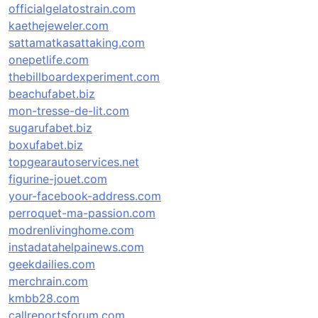
officialgelatostrain.com
kaethejeweler.com
sattamatkasattaking.com
onepetlife.com
thebillboardexperiment.com
beachufabet.biz
mon-tresse-de-lit.com
sugarufabet.biz
boxufabet.biz
topgearautoservices.net
figurine-jouet.com
your-facebook-address.com
perroquet-ma-passion.com
modrenlivinghome.com
instadatahelpainews.com
geekdailies.com
merchrain.com
kmbb28.com
callreportsforum.com