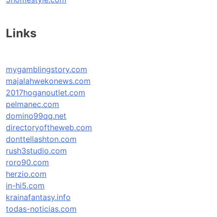
Links
mygamblingstory.com
majalahwekonews.com
2017hoganoutlet.com
pelmanec.com
domino99qq.net
directoryoftheweb.com
donttellashton.com
rush3studio.com
roro90.com
herzio.com
in-hi5.com
krainafantasy.info
todas-noticias.com