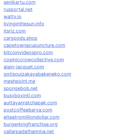
senikartu.com
rusportal.net
watty.io
livinginthesun.info
itsriz.com
cargoods.shop
capetownacupuncture.com
bitcoinvideospro.com
cosmiccrowcollective.com
alain-jacquet.com
gotisouizakayabakeneko.com
meshpoint.me
spongebob.net
busyboxintl.com
auttayanratchapak.com
postcoffeebarva.com
elteatromilliondollar.com
burgerkingfranchise.org
vallarpadathamma.net