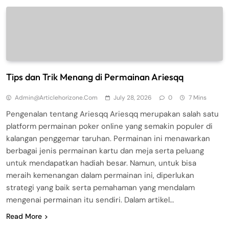
Tips dan Trik Menang di Permainan Ariesqq
Admin@articlehorizone.com
July 28, 2026
0
7 Mins
Pengenalan tentang Ariesqq Ariesqq merupakan salah satu
platform permainan poker online yang semakin populer di
kalangan penggemar taruhan. Permainan ini menawarkan
berbagai jenis permainan kartu dan meja serta peluang
untuk mendapatkan hadiah besar. Namun, untuk bisa
meraih kemenangan dalam permainan ini, diperlukan
strategi yang baik serta pemahaman yang mendalam
mengenai permainan itu sendiri. Dalam artikel…
Read More