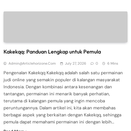
Kakekqq: Panduan Lengkap untuk Pemula
Admin@articlehorizone.com
July 27, 2026
0
6 Mins
Pengenalan Kakekqq Kakekqq adalah salah satu permainan
judi online yang semakin populer di kalangan masyarakat
Indonesia. Dengan kombinasi antara kesenangan dan
tantangan, permainan ini menarik banyak perhatian,
terutama di kalangan pemula yang ingin mencoba
peruntungannya. Dalam artikel ini, kita akan membahas
berbagai aspek yang berkaitan dengan Kakekqq, sehingga
pemula dapat memahami permainan ini dengan lebih…