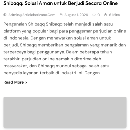
Shibaqq: Solusi Aman untuk Berjudi Secara Online
Admin@articlehorizone.com
August 1, 2026
0
6 Mins
Pengenalan Shibaqq Shibaqq telah menjadi salah satu
platform yang populer bagi para penggemar perjudian online
di Indonesia. Dengan menawarkan solusi aman untuk
berjudi, Shibaqq memberikan pengalaman yang menarik dan
terpercaya bagi penggunanya. Dalam beberapa tahun
terakhir, perjudian online semakin diterima oleh
masyarakat, dan Shibaqq muncul sebagai salah satu
penyedia layanan terbaik di industri ini. Dengan…
Read More