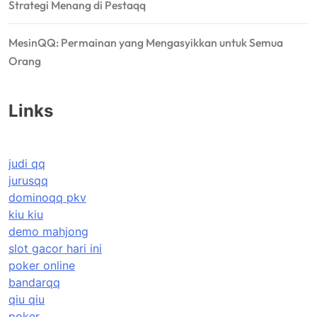
Strategi Menang di Pestaqq
MesinQQ: Permainan yang Mengasyikkan untuk Semua
Orang
Links
judi qq
jurusqq
dominoqq pkv
kiu kiu
demo mahjong
slot gacor hari ini
poker online
bandarqq
qiu qiu
poker