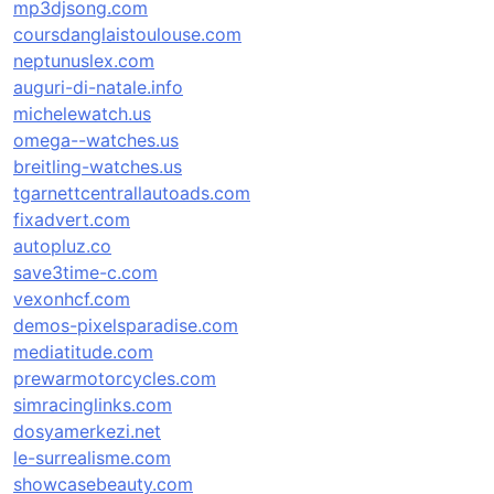
mp3djsong.com
coursdanglaistoulouse.com
neptunuslex.com
auguri-di-natale.info
michelewatch.us
omega--watches.us
breitling-watches.us
tgarnettcentrallautoads.com
fixadvert.com
autopluz.co
save3time-c.com
vexonhcf.com
demos-pixelsparadise.com
mediatitude.com
prewarmotorcycles.com
simracinglinks.com
dosyamerkezi.net
le-surrealisme.com
showcasebeauty.com