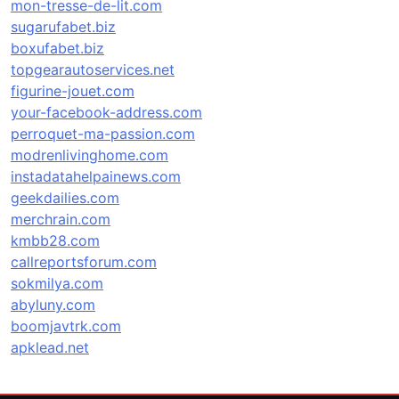
mon-tresse-de-lit.com
sugarufabet.biz
boxufabet.biz
topgearautoservices.net
figurine-jouet.com
your-facebook-address.com
perroquet-ma-passion.com
modrenlivinghome.com
instadatahelpainews.com
geekdailies.com
merchrain.com
kmbb28.com
callreportsforum.com
sokmilya.com
abyluny.com
boomjavtrk.com
apklead.net