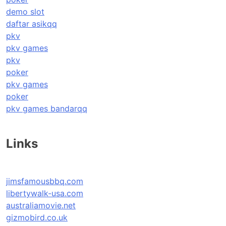
demo slot
daftar asikqq
pkv
pkv games
pkv
poker
pkv games
poker
pkv games bandarqq
Links
jimsfamousbbq.com
libertywalk-usa.com
australiamovie.net
gizmobird.co.uk