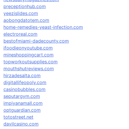
preceptionhub.com
yeezislides.com
aobongdatotem.com
home-remedies-yeast-infection.com
electroreal.com
bestofmiami-dadecounty.com
ifoodieonyoutube.com
mineshoppingcart.com
topworkoutsupplies.com
mouthshutreviews.com
hirzadesalta.com
digitallifeopoly.com
casinobubbles.com
seputargym.com
impiyanamall.com
optguardian.com
totostreet.net
davilcasino.com