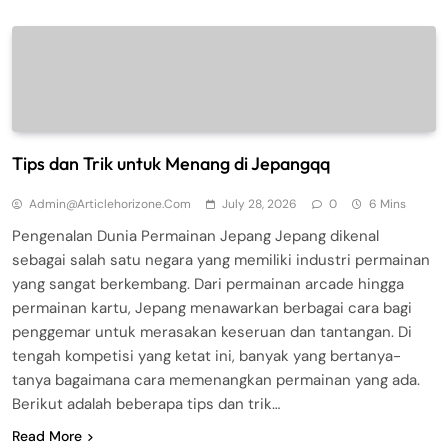
Tips dan Trik untuk Menang di Jepangqq
Admin@articlehorizone.com
July 28, 2026
0
6 Mins
Pengenalan Dunia Permainan Jepang Jepang dikenal
sebagai salah satu negara yang memiliki industri permainan
yang sangat berkembang. Dari permainan arcade hingga
permainan kartu, Jepang menawarkan berbagai cara bagi
penggemar untuk merasakan keseruan dan tantangan. Di
tengah kompetisi yang ketat ini, banyak yang bertanya-
tanya bagaimana cara memenangkan permainan yang ada.
Berikut adalah beberapa tips dan trik…
Read More